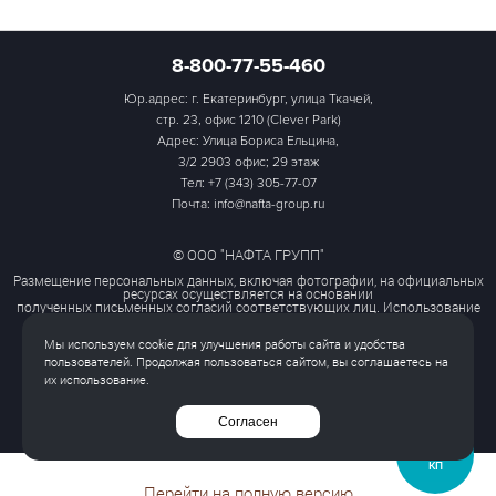
8-800-77-55-460
Юр.адрес: г. Екатеринбург, улица Ткачей,
стр. 23, офис 1210 (Clever Park)
Адрес: Улица Бориса Ельцина,
3/2 2903 офис; 29 этаж
Тел:
+7 (343) 305-77-07
Почта: info@nafta-group.ru
© ООО "НАФТА ГРУПП"
Размещение персональных данных, включая фотографии, на официальных
ресурсах осуществляется на основании
полученных письменных согласий соответствующих лиц. Использование
этих материалов третьими лицами
ограничено и допускается только с разрешения правообладателя.
Мы используем cookie для улучшения работы сайта и удобства
Политика обработки персональных данных
пользователей. Продолжая пользоваться сайтом, вы соглашаетесь на
Согласие на обработку персональных данных
их использование.
Все права защищены
Согласен
ЗАПРОСИТЬ
КП
Перейти на полную версию