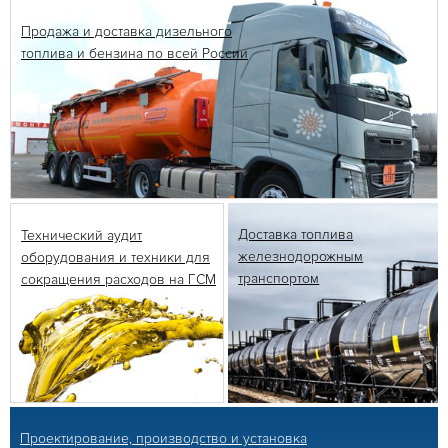
Продажа и доставка
дизельного
топлива
и бензина по всей
России
Доставка топлива
Технический аудит
железнодорожным
оборудования и техники
для
транспортом
сокращения
расходов на ГСМ
Проектирование, производство и установка