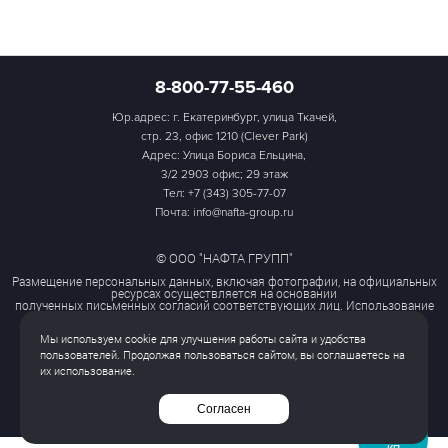
8-800-77-55-460
Юр.адрес: г. Екатеринбург, улица Ткачей,
стр. 23, офис 1210 (Clever Park)
Адрес: Улица Бориса Ельцина,
3/2 2903 офис; 29 этаж
Тел:
+7 (343) 305-77-07
Почта: info@nafta-group.ru
© ООО "НАФТА ГРУПП"
Размещение персональных данных, включая фотографии, на официальных
ресурсах осуществляется на основании
полученных письменных согласий соответствующих лиц. Использование
этих материалов третьими лицами
ограничено и допускается только с разрешения правообладателя.
Мы используем cookie для улучшения работы сайта и удобства
Политика обработки персональных данных
пользователей. Продолжая пользоваться сайтом, вы соглашаетесь на
Согласие на обработку персональных данных
их использование.
Все права защищены
Согласен
ЗАПРОСИТЬ