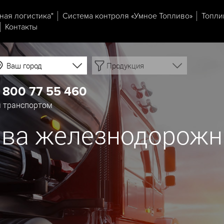
ная логистика"
Система контроля «Умное Топливо»
Топли
Контакты
Ваш город
Продукция
 800 77 55 460
 транспортом
ива железнодорож