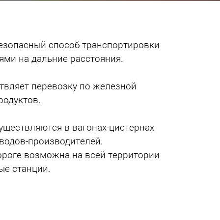
езопасный способ транспортировки
ми на дальние расстояния.
твляет перевозку по железной
родуктов.
ществляются в вагонах-цистернах
аводов-производителей.
ороге возможна на всей территории
ые станции.