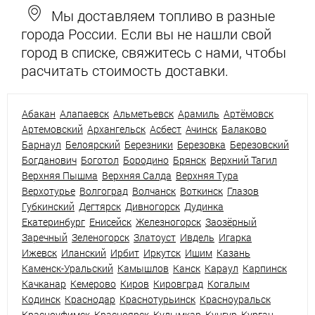
Мы доставляем топливо в разные
города России. Если вы не нашли свой
город в списке, свяжитесь с нами, чтобы
расчитать стоимость доставки.
Абакан
Алапаевск
Альметьевск
Арамиль
Артёмовск
Артемовский
Архангельск
Асбест
Ачинск
Балаково
Барнаул
Белоярский
Березники
Березовка
Березовский
Богданович
Боготол
Бородино
Брянск
Верхний Тагил
Верхняя Пышма
Верхняя Салда
Верхняя Тура
Верхотурье
Волгоград
Волчанск
Воткинск
Глазов
Губкинский
Дегтярск
Дивногорск
Дудинка
Екатеринбург
Енисейск
Железногорск
Заозёрный
Заречный
Зеленогорск
Златоуст
Ивдель
Игарка
Ижевск
Иланский
Ирбит
Иркутск
Ишим
Казань
Каменск-Уральский
Камышлов
Канск
Караул
Карпинск
Качканар
Кемерово
Киров
Кировград
Когалым
Кодинск
Краснодар
Краснотурьинск
Красноуральск
Красноуфимск
Красноярск
Кудымкар
Кунгур
Курган