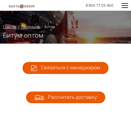
8 800 77 55 460
Главная
/
Продукция
/ Битум
Битум оптом
Связаться с менеджером
Рассчитать доставку