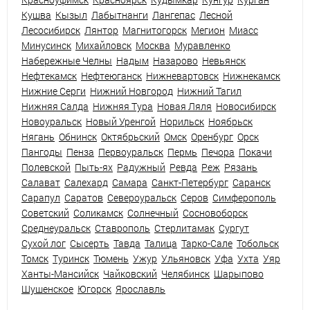
Кушва
Кызыл
Лабытнанги
Лангепас
Лесной
Лесосибирск
Лянтор
Магнитогорск
Мегион
Миасс
Минусинск
Михайловск
Москва
Муравленко
Набережные Челны
Надым
Назарово
Невьянск
Нефтекамск
Нефтеюганск
Нижневартовск
Нижнекамск
Нижние Серги
Нижний Новгород
Нижний Тагил
Нижняя Салда
Нижняя Тура
Новая Ляля
Новосибирск
Новоуральск
Новый Уренгой
Норильск
Ноябрьск
Нягань
Обнинск
Октябрьский
Омск
Оренбург
Орск
Пангоды
Пенза
Первоуральск
Пермь
Печора
Покачи
Полевской
Пыть-ях
Радужный
Ревда
Реж
Рязань
Салават
Салехард
Самара
Санкт-Петербург
Саранск
Сарапул
Саратов
Североуральск
Серов
Симферополь
Советский
Соликамск
Солнечный
Сосновоборск
Среднеуральск
Ставрополь
Стерлитамак
Сургут
Сухой лог
Сысерть
Тавда
Талица
Тарко-Сале
Тобольск
Томск
Туринск
Тюмень
Ужур
Ульяновск
Уфа
Ухта
Уяр
Ханты-Мансийск
Чайковский
Челябинск
Шарыпово
Шушенское
Югорск
Ярославль