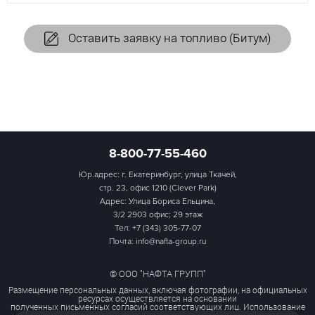
Оставить заявку на топливо (Битум)
8-800-77-55-460
Юр.адрес: г. Екатеринбург, улица Ткачей,
стр. 23, офис 1210 (Clever Park)
Адрес: Улица Бориса Ельцина,
3/2 2903 офис; 29 этаж
Тел:
+7 (343) 305-77-07
Почта: info@nafta-group.ru
© ООО "НАФТА ГРУПП"
Размещение персональных данных, включая фотографии, на официальных
ресурсах осуществляется на основании
полученных письменных согласий соответствующих лиц. Использование