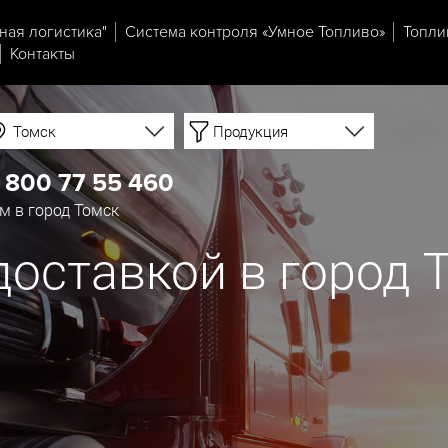
ная логистика"
Система контроля «Умное Топливо»
Топли
Контакты
Томск
Продукция
 800 77 55 460
м в город Томск
доставкой в город 