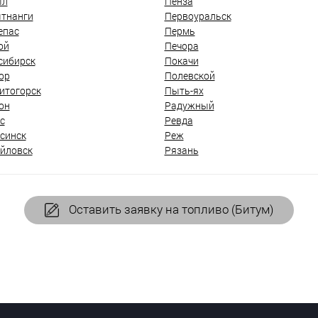
ыл
Пенза
тнанги
Первоуральск
епас
Пермь
ой
Печора
сибирск
Покачи
ор
Полевской
итогорск
Пыть-ях
он
Радужный
с
Ревда
синск
Реж
йловск
Рязань
Оставить заявку на топливо (Битум)