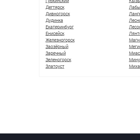
Губкинский
Кыз
Дегтярск
Лабы
Дивногорск
Ланг
Дудинка
Лесн
Екатеринбург
Лесо
Енисейск
Лянт
Железногорск
Магн
Заозёрный
Меги
Заречный
Миас
Зеленогорск
Мину
Златоуст
Миха