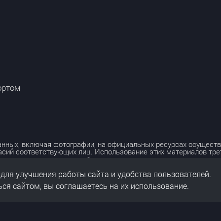
ортом
нных, включая фотографии, на официальных ресурсах осуществ
асий соответствующих лиц. Использование этих материалов тр
лько с разрешения правообладателя.
 для улучшения работы сайта и удобства пользователей.
льных данных
нальных данных
ся сайтом, вы соглашаетесь на их использование.