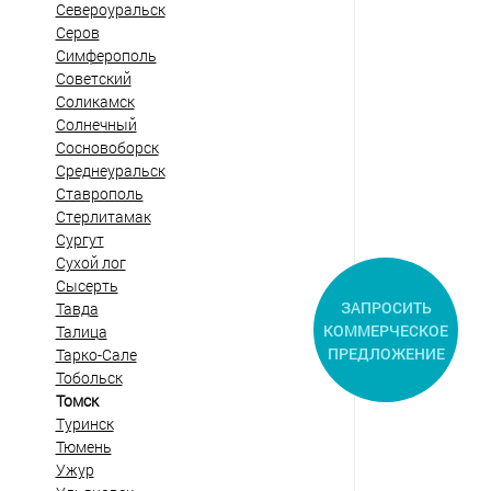
Североуральск
Серов
Симферополь
Советский
Соликамск
Солнечный
Сосновоборск
Среднеуральск
Ставрополь
Стерлитамак
Сургут
Сухой лог
Сысерть
ЗАПРОСИТЬ
Тавда
КОММЕРЧЕСКОЕ
Талица
ПРЕДЛОЖЕНИЕ
Тарко-Сале
Тобольск
Томск
Туринск
Тюмень
Ужур