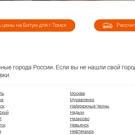
 цены на Битум для г.Томск
Рассчит
ые города России. Если вы не нашли свой город
вки.
ль
Москва
ка
Муравленко
ск
Набережные Челны
ский
Надым
т
Назарово
тск
Невьянск
м
Нефтекамск