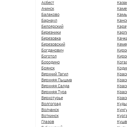
Асбест
Каза
Ачинск
Каме
Балаково
Кам
Барнаул
Канс
Белоярский
Кара
Березники
Карп
Березовка
Качк
Березовский
Кеме
Богданович
Киро
Боготол
Киро
Бородино
Кога
Брянск
Коди
Верхний Тагил
Крас
Верхняя Пышма
Крас
Верхняя Салда
Крас
Верхняя Тура
Крас
Верхотурье
Крас
Волгоград
Куды
Волчанск
Кунг
Воткинск
Кург
Глазов
Кушв