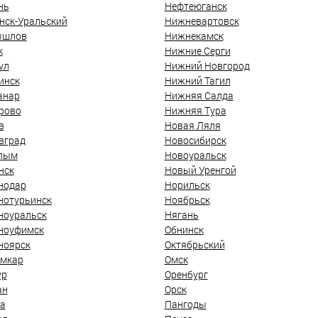
нь
Нефтеюганск
нск-Уральский
Нижневартовск
ышлов
Нижнекамск
к
Нижние Серги
ул
Нижний Новгород
инск
Нижний Тагил
анар
Нижняя Салда
рово
Нижняя Тура
в
Новая Ляля
вград
Новосибирск
лым
Новоуральск
нск
Новый Уренгой
нодар
Норильск
нотурьинск
Ноябрьск
ноуральск
Нягань
ноуфимск
Обнинск
ноярск
Октябрьский
мкар
Омск
ур
Оренбург
ан
Орск
а
Пангоды