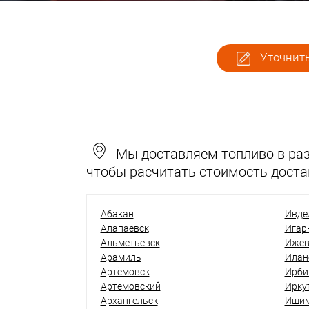
Уточнить
Мы доставляем топливо в разн
чтобы расчитать стоимость доста
Абакан
Ивде
Алапаевск
Игар
Альметьевск
Ижев
Арамиль
Илан
Артёмовск
Ирби
Артемовский
Ирку
Архангельск
Иши