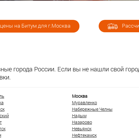
цены на Битум для г.Москва
Рассчи
ые города России. Если вы не нашли свой город
вки.
ль
Москва
ка
Муравленко
ск
Набережные Челны
ский
Надым
т
Назарово
тск
Невьянск
м
Нефтекамск