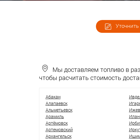
Уточнить 
Мы доставляем топливо в разн
чтобы расчитать стоимость доста
Абакан
Ивде
Алапаевск
Игар
Альметьевск
Ижев
Арамиль
Илан
Артёмовск
Ирби
Артемовский
Ирку
Архангельск
Иши