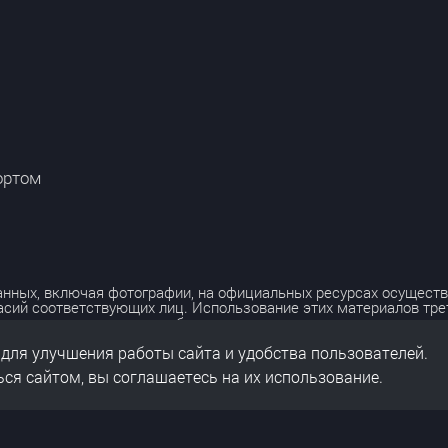
ортом
нных, включая фотографии, на официальных ресурсах осуществ
асий соответствующих лиц. Использование этих материалов тр
лько с разрешения правообладателя.
 для улучшения работы сайта и удобства пользователей.
льных данных
нальных данных
ся сайтом, вы соглашаетесь на их использование.