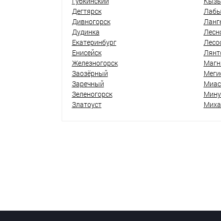
Губкинский
Кыз
Дегтярск
Лабы
Дивногорск
Ланг
Дудинка
Лесн
Екатеринбург
Лесо
Енисейск
Лянт
Железногорск
Магн
Заозёрный
Меги
Заречный
Миас
Зеленогорск
Мину
Златоуст
Миха