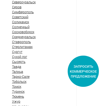
Североуральск
Серов
Симферополь
Советский
Соликамск
Солнечный
Сосновоборск
Среднеуральск
Ставрополь
Стерлитамак
Сургут
Сухой лог
Сысерть
ЗАПРОСИТЬ
Тавда
КОММЕРЧЕСКОЕ
Талица
ПРЕДЛОЖЕНИЕ
Тарко-Сале
Тобольск
Томск
Туринск
Тюмень
Ужур