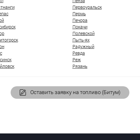
ыл
Пенза
тнанги
Первоуральск
епас
Пермь
ой
Печора
сибирск
Покачи
ор
Полевской
итогорск
Пыть-ях
он
Радужный
с
Ревда
синск
Реж
йловск
Рязань
Оставить заявку на топливо (Битум)