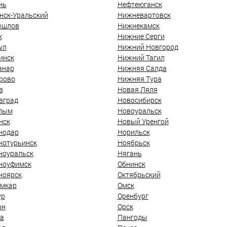
нь
Нефтеюганск
нск-Уральский
Нижневартовск
ышлов
Нижнекамск
к
Нижние Серги
ул
Нижний Новгород
инск
Нижний Тагил
анар
Нижняя Салда
рово
Нижняя Тура
в
Новая Ляля
вград
Новосибирск
лым
Новоуральск
нск
Новый Уренгой
нодар
Норильск
нотурьинск
Ноябрьск
ноуральск
Нягань
ноуфимск
Обнинск
ноярск
Октябрьский
мкар
Омск
ур
Оренбург
ан
Орск
а
Пангоды