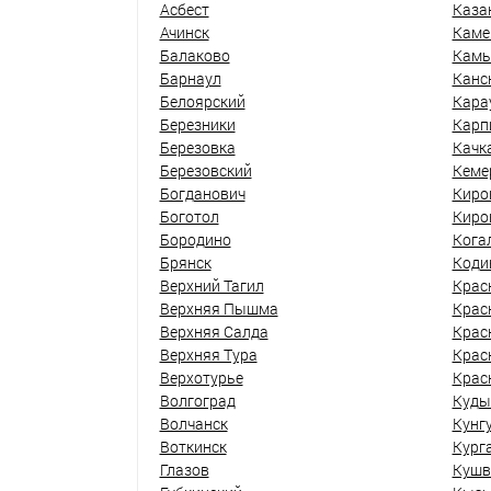
Асбест
Каза
Ачинск
Каме
Балаково
Кам
Барнаул
Канс
Белоярский
Кара
Березники
Карп
Березовка
Качк
Березовский
Кеме
Богданович
Киро
Боготол
Киро
Бородино
Кога
Брянск
Коди
Верхний Тагил
Крас
Верхняя Пышма
Крас
Верхняя Салда
Крас
Верхняя Тура
Крас
Верхотурье
Крас
Волгоград
Куды
Волчанск
Кунг
Воткинск
Кург
Глазов
Кушв