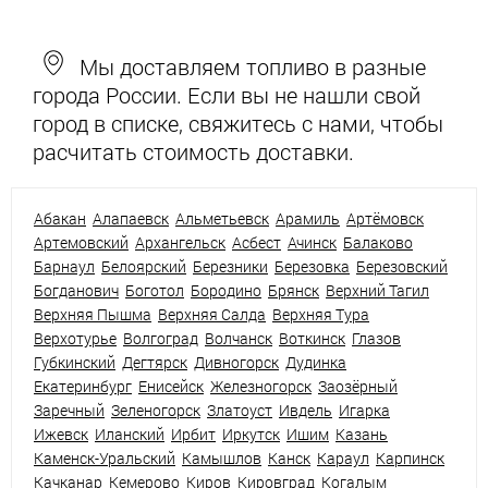
Мы доставляем топливо в разные
города России. Если вы не нашли свой
город в списке, свяжитесь с нами, чтобы
расчитать стоимость доставки.
Абакан
Алапаевск
Альметьевск
Арамиль
Артёмовск
Артемовский
Архангельск
Асбест
Ачинск
Балаково
Барнаул
Белоярский
Березники
Березовка
Березовский
Богданович
Боготол
Бородино
Брянск
Верхний Тагил
Верхняя Пышма
Верхняя Салда
Верхняя Тура
Верхотурье
Волгоград
Волчанск
Воткинск
Глазов
Губкинский
Дегтярск
Дивногорск
Дудинка
Екатеринбург
Енисейск
Железногорск
Заозёрный
Заречный
Зеленогорск
Златоуст
Ивдель
Игарка
Ижевск
Иланский
Ирбит
Иркутск
Ишим
Казань
Каменск-Уральский
Камышлов
Канск
Караул
Карпинск
Качканар
Кемерово
Киров
Кировград
Когалым