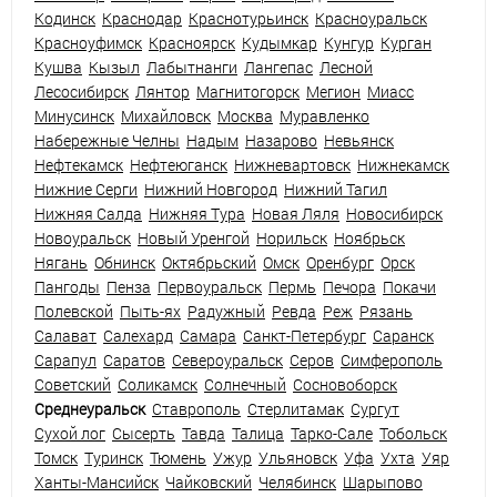
Кодинск
Краснодар
Краснотурьинск
Красноуральск
Красноуфимск
Красноярск
Кудымкар
Кунгур
Курган
Кушва
Кызыл
Лабытнанги
Лангепас
Лесной
Лесосибирск
Лянтор
Магнитогорск
Мегион
Миасс
Минусинск
Михайловск
Москва
Муравленко
Набережные Челны
Надым
Назарово
Невьянск
Нефтекамск
Нефтеюганск
Нижневартовск
Нижнекамск
Нижние Серги
Нижний Новгород
Нижний Тагил
Нижняя Салда
Нижняя Тура
Новая Ляля
Новосибирск
Новоуральск
Новый Уренгой
Норильск
Ноябрьск
Нягань
Обнинск
Октябрьский
Омск
Оренбург
Орск
Пангоды
Пенза
Первоуральск
Пермь
Печора
Покачи
Полевской
Пыть-ях
Радужный
Ревда
Реж
Рязань
Салават
Салехард
Самара
Санкт-Петербург
Саранск
Сарапул
Саратов
Североуральск
Серов
Симферополь
Советский
Соликамск
Солнечный
Сосновоборск
Среднеуральск
Ставрополь
Стерлитамак
Сургут
Сухой лог
Сысерть
Тавда
Талица
Тарко-Сале
Тобольск
Томск
Туринск
Тюмень
Ужур
Ульяновск
Уфа
Ухта
Уяр
Ханты-Мансийск
Чайковский
Челябинск
Шарыпово