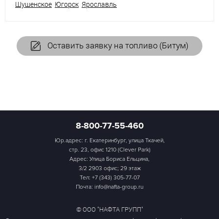
Шушенское
Югорск
Ярославль
Оставить заявку на топливо (Битум)
8-800-77-55-460
Юр.адрес: г. Екатеринбург, улица Ткачей,
стр. 23, офис 1210 (Clever Park)
Адрес: Улица Бориса Ельцина,
3/2 2903 офис; 29 этаж
Тел:
+7 (343) 305-77-07
Почта: info@nafta-group.ru
© ООО "НАФТА ГРУПП"