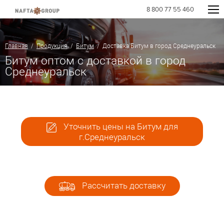
8 800 77 55 460
Главная
/
Продукция
/
Битум
/ Доставка Битум в город Среднеуральск
Битум оптом с доставкой в город
Среднеуральск
Уточнить цены на Битум для
г.Среднеуральск
Рассчитать доставку