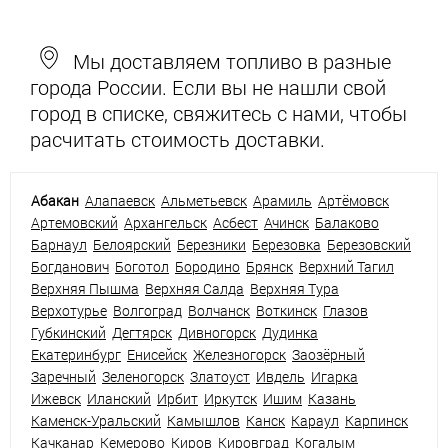
Мы доставляем топливо в разные
города России. Если вы не нашли свой
город в списке, свяжитесь с нами, чтобы
расчитать стоимость доставки.
Абакан
Алапаевск
Альметьевск
Арамиль
Артёмовск
Артемовский
Архангельск
Асбест
Ачинск
Балаково
Барнаул
Белоярский
Березники
Березовка
Березовский
Богданович
Боготол
Бородино
Брянск
Верхний Тагил
Верхняя Пышма
Верхняя Салда
Верхняя Тура
Верхотурье
Волгоград
Волчанск
Воткинск
Глазов
Губкинский
Дегтярск
Дивногорск
Дудинка
Екатеринбург
Енисейск
Железногорск
Заозёрный
Заречный
Зеленогорск
Златоуст
Ивдель
Игарка
Ижевск
Иланский
Ирбит
Иркутск
Ишим
Казань
Каменск-Уральский
Камышлов
Канск
Караул
Карпинск
Качканар
Кемерово
Киров
Кировград
Когалым