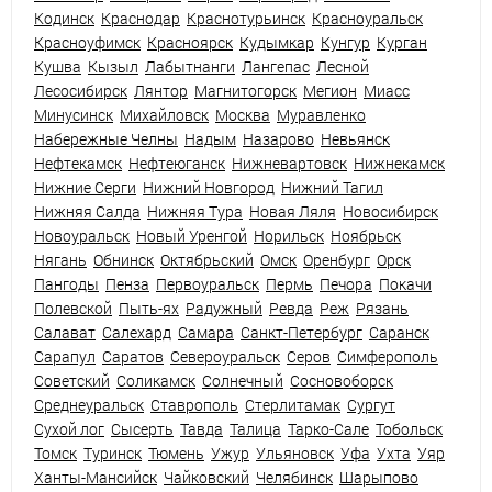
Кодинск
Краснодар
Краснотурьинск
Красноуральск
Красноуфимск
Красноярск
Кудымкар
Кунгур
Курган
Кушва
Кызыл
Лабытнанги
Лангепас
Лесной
Лесосибирск
Лянтор
Магнитогорск
Мегион
Миасс
Минусинск
Михайловск
Москва
Муравленко
Набережные Челны
Надым
Назарово
Невьянск
Нефтекамск
Нефтеюганск
Нижневартовск
Нижнекамск
Нижние Серги
Нижний Новгород
Нижний Тагил
Нижняя Салда
Нижняя Тура
Новая Ляля
Новосибирск
Новоуральск
Новый Уренгой
Норильск
Ноябрьск
Нягань
Обнинск
Октябрьский
Омск
Оренбург
Орск
Пангоды
Пенза
Первоуральск
Пермь
Печора
Покачи
Полевской
Пыть-ях
Радужный
Ревда
Реж
Рязань
Салават
Салехард
Самара
Санкт-Петербург
Саранск
Сарапул
Саратов
Североуральск
Серов
Симферополь
Советский
Соликамск
Солнечный
Сосновоборск
Среднеуральск
Ставрополь
Стерлитамак
Сургут
Сухой лог
Сысерть
Тавда
Талица
Тарко-Сале
Тобольск
Томск
Туринск
Тюмень
Ужур
Ульяновск
Уфа
Ухта
Уяр
Ханты-Мансийск
Чайковский
Челябинск
Шарыпово