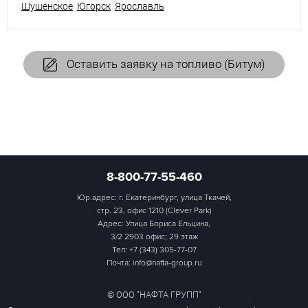
Шушенское
Югорск
Ярославль
Оставить заявку на топливо (Битум)
8-800-77-55-460
Юр.адрес: г. Екатеринбург, улица Ткачей,
стр. 23, офис 1210 (Clever Park)
Адрес: Улица Бориса Ельцина,
3/2 2903 офис; 29 этаж
Тел:
+7 (343) 305-77-07
Почта: info@nafta-group.ru
© ООО "НАФТА ГРУПП"