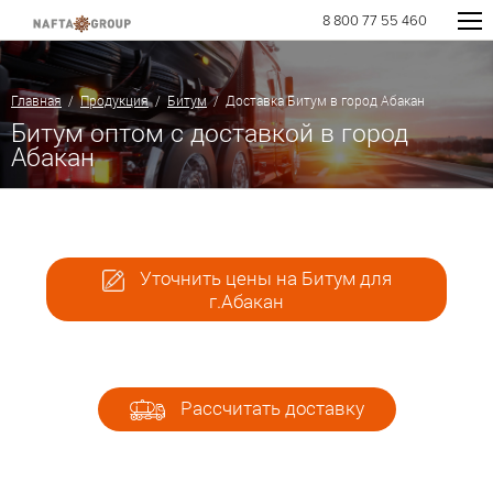
8 800 77 55 460
Главная
/
Продукция
/
Битум
/ Доставка Битум в город Абакан
Битум оптом с доставкой в город
Абакан
Уточнить цены на Битум для
г.Абакан
Рассчитать доставку