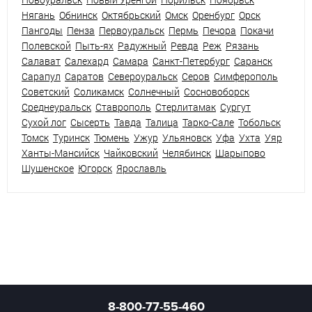
Нягань
Обнинск
Октябрьский
Омск
Оренбург
Орск
Пангоды
Пенза
Первоуральск
Пермь
Печора
Покачи
Полевской
Пыть-ях
Радужный
Ревда
Реж
Рязань
Салават
Салехард
Самара
Санкт-Петербург
Саранск
Сарапул
Саратов
Североуральск
Серов
Симферополь
Советский
Соликамск
Солнечный
Сосновоборск
Среднеуральск
Ставрополь
Стерлитамак
Сургут
Сухой лог
Сысерть
Тавда
Талица
Тарко-Сале
Тобольск
Томск
Туринск
Тюмень
Ужур
Ульяновск
Уфа
Ухта
Уяр
Ханты-Мансийск
Чайковский
Челябинск
Шарыпово
Шушенское
Югорск
Ярославль
8-800-77-55-460