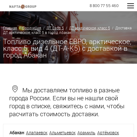
8 800 77 55 460
Главная
/
Продукция
/
ДТ Евро 5
/
ДТ арктическое, класс 5
/ Доставка
ДТ арктическое, класс 5 в город Абакан
Топливо дизельное ЕВРО, арктическое,
класс 5, вид 4 (ДТ-А-К5) с доставкой в
город Абакан
Мы доставляем топливо в разные
города России. Если вы не нашли свой
город в списке, свяжитесь с нами, чтобы
расчитать стоимость доставки.
Абакан
Алапаевск
Альметьевск
Арамиль
Артёмовск