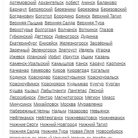
Артемовский
Архангельск
Асбест
Ачинск
Балаково
Барнаул
Белоярский
Березники
Березовка
Березовский
Богданович
Боготол
Бородино
Брянск
Верхний Тагил
Верхняя Пышма
Верхняя Салда
Верхняя Тура
Верхотурье
Волгоград
Волчанск
Воткинск
Глазов
Губкинский
Дегтярск
Дивногорск
Дудинка
Екатеринбург
Енисейск
Железногорск
Заозёрный
Заречный
Зеленогорск
Златоуст
Ивдель
Игарка
Ижевск
Иланский
Ирбит
Иркутск
Ишим
Казань
Каменск-Уральский
Камышлов
Канск
Караул
Карпинск
Качканар
Кемерово
Киров
Кировград
Когалым
Кодинск
Краснодар
Краснотурьинск
Красноуральск
Красноуфимск
Красноярск
Кудымкар
Кунгур
Курган
Кушва
Кызыл
Лабытнанги
Лангепас
Лесной
Лесосибирск
Лянтор
Магнитогорск
Мегион
Миасс
Минусинск
Михайловск
Москва
Муравленко
Набережные Челны
Надым
Назарово
Невьянск
Нефтекамск
Нефтеюганск
Нижневартовск
Нижнекамск
Нижние Серги
Нижний Новгород
Нижний Тагил
Нижняя Салда
Нижняя Тура
Новая Ляля
Новосибирск
Новоуральск
Новый Уренгой
Норильск
Ноябрьск