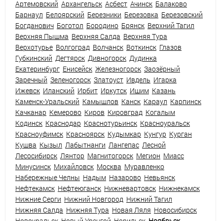
Артемовский
Архангельск
Асбест
Ачинск
Балаково
Барнаул
Белоярский
Березники
Березовка
Березовский
Богданович
Боготол
Бородино
Брянск
Верхний Тагил
Верхняя Пышма
Верхняя Салда
Верхняя Тура
Верхотурье
Волгоград
Волчанск
Воткинск
Глазов
Губкинский
Дегтярск
Дивногорск
Дудинка
Екатеринбург
Енисейск
Железногорск
Заозёрный
Заречный
Зеленогорск
Златоуст
Ивдель
Игарка
Ижевск
Иланский
Ирбит
Иркутск
Ишим
Казань
Каменск-Уральский
Камышлов
Канск
Караул
Карпинск
Качканар
Кемерово
Киров
Кировград
Когалым
Кодинск
Краснодар
Краснотурьинск
Красноуральск
Красноуфимск
Красноярск
Кудымкар
Кунгур
Курган
Кушва
Кызыл
Лабытнанги
Лангепас
Лесной
Лесосибирск
Лянтор
Магнитогорск
Мегион
Миасс
Минусинск
Михайловск
Москва
Муравленко
Набережные Челны
Надым
Назарово
Невьянск
Нефтекамск
Нефтеюганск
Нижневартовск
Нижнекамск
Нижние Серги
Нижний Новгород
Нижний Тагил
Нижняя Салда
Нижняя Тура
Новая Ляля
Новосибирск
Новоуральск
Новый Уренгой
Норильск
Ноябрьск