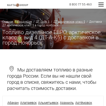
8 800 77 55 460
Главная
/
Продукция
/
ДТ Евро 5
/
ДТ арктическое, класс 5
/ Доставка
ДТ арктическое, класс 5 в город Ноябрьск
Топливо дизельное ЕВРО, арктическое,
класс 5, вид 4 (ДТ-А-К5) с доставкой в
город Ноябрьск
Мы доставляем топливо в разные
города России. Если вы не нашли свой
город в списке, свяжитесь с нами, чтобы
расчитать стоимость доставки.
Абакан
Алапаевск
Альметьевск
Арамиль
Артёмовск