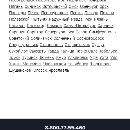
Нягань
Обнинск
Октябрьский
Омск
Оренбург
Орск
Пангоды
Пенза
Первоуральск
Пермь
Печора
Покачи
Полевской
Пыть-ях
Радужный
Ревда
Реж
Рязань
Салават
Салехард
Самара
Санкт-Петербург
Саранск
Сарапул
Саратов
Североуральск
Серов
Симферополь
Советский
Соликамск
Солнечный
Сосновоборск
Среднеуральск
Ставрополь
Стерлитамак
Сургут
Сухой лог
Сысерть
Тавда
Талица
Тарко-Сале
Тобольск
Томск
Туринск
Тюмень
Ужур
Ульяновск
Уфа
Ухта
Уяр
Ханты-Мансийск
Чайковский
Челябинск
Шарыпово
Шушенское
Югорск
Ярославль
8-800-77-55-460