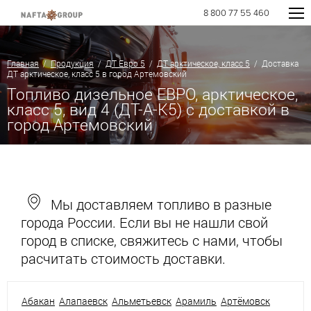
8 800 77 55 460
Главная
/
Продукция
/
ДТ Евро 5
/
ДТ арктическое, класс 5
/ Доставка
ДТ арктическое, класс 5 в город Артемовский
Топливо дизельное ЕВРО, арктическое,
класс 5, вид 4 (ДТ-А-К5) с доставкой в
город Артемовский
Мы доставляем топливо в разные
города России. Если вы не нашли свой
город в списке, свяжитесь с нами, чтобы
расчитать стоимость доставки.
Абакан
Алапаевск
Альметьевск
Арамиль
Артёмовск