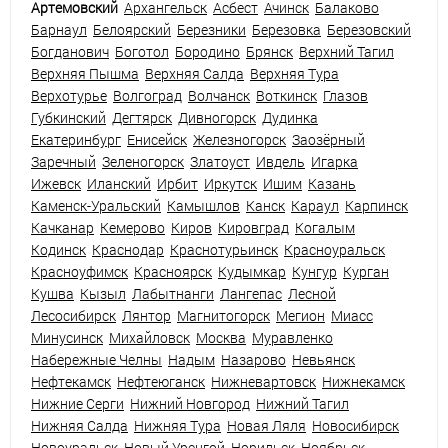
Артемовский
Архангельск
Асбест
Ачинск
Балаково
Барнаул
Белоярский
Березники
Березовка
Березовский
Богданович
Боготол
Бородино
Брянск
Верхний Тагил
Верхняя Пышма
Верхняя Салда
Верхняя Тура
Верхотурье
Волгоград
Волчанск
Воткинск
Глазов
Губкинский
Дегтярск
Дивногорск
Дудинка
Екатеринбург
Енисейск
Железногорск
Заозёрный
Заречный
Зеленогорск
Златоуст
Ивдель
Игарка
Ижевск
Иланский
Ирбит
Иркутск
Ишим
Казань
Каменск-Уральский
Камышлов
Канск
Караул
Карпинск
Качканар
Кемерово
Киров
Кировград
Когалым
Кодинск
Краснодар
Краснотурьинск
Красноуральск
Красноуфимск
Красноярск
Кудымкар
Кунгур
Курган
Кушва
Кызыл
Лабытнанги
Лангепас
Лесной
Лесосибирск
Лянтор
Магнитогорск
Мегион
Миасс
Минусинск
Михайловск
Москва
Муравленко
Набережные Челны
Надым
Назарово
Невьянск
Нефтекамск
Нефтеюганск
Нижневартовск
Нижнекамск
Нижние Серги
Нижний Новгород
Нижний Тагил
Нижняя Салда
Нижняя Тура
Новая Ляля
Новосибирск
Новоуральск
Новый Уренгой
Норильск
Ноябрьск