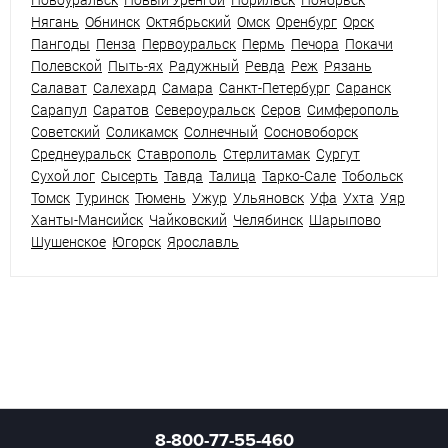
Нягань
Обнинск
Октябрьский
Омск
Оренбург
Орск
Пангоды
Пенза
Первоуральск
Пермь
Печора
Покачи
Полевской
Пыть-ях
Радужный
Ревда
Реж
Рязань
Салават
Салехард
Самара
Санкт-Петербург
Саранск
Сарапул
Саратов
Североуральск
Серов
Симферополь
Советский
Соликамск
Солнечный
Сосновоборск
Среднеуральск
Ставрополь
Стерлитамак
Сургут
Сухой лог
Сысерть
Тавда
Талица
Тарко-Сале
Тобольск
Томск
Туринск
Тюмень
Ужур
Ульяновск
Уфа
Ухта
Уяр
Ханты-Мансийск
Чайковский
Челябинск
Шарыпово
Шушенское
Югорск
Ярославль
8-800-77-55-460