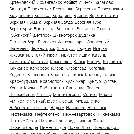
Артемовский
Архангельск
Асбест
Ачинск
Балаково
Барнаул
Белоярский
Березники
Березовка
Березовский
Богданович
Боготол
Бородино
Брянск
Верхний Тагил
Верхняя Пышма
Верхняя Салда
Верхняя Тура
Верхотурье
Волгоград
Волчанск
Воткинск
Глазов
Губкинский
Дегтярск
Дивногорск
Дудинка
Екатеринбург
Енисейск
Железногорск
Заозёрный
Заречный
Зеленогорск
Златоуст
Ивдель
Игарка
Ижевск
Иланский
Ирбит
Иркутск
Ишим
Казань
Каменск-Уральский
Камышлов
Канск
Караул
Карпинск
Качканар
Кемерово
Киров
Кировград
Когалым
Кодинск
Краснодар
Краснотурьинск
Красноуральск
Красноуфимск
Красноярск
Кудымкар
Кунгур
Курган
Кушва
Кызыл
Лабытнанги
Лангепас
Лесной
Лесосибирск
Лянтор
Магнитогорск
Мегион
Миасс
Минусинск
Михайловск
Москва
Муравленко
Набережные Челны
Надым
Назарово
Невьянск
Нефтекамск
Нефтеюганск
Нижневартовск
Нижнекамск
Нижние Серги
Нижний Новгород
Нижний Тагил
Нижняя Салда
Нижняя Тура
Новая Ляля
Новосибирск
Новоуральск
Новый Уренгой
Норильск
Ноябрьск