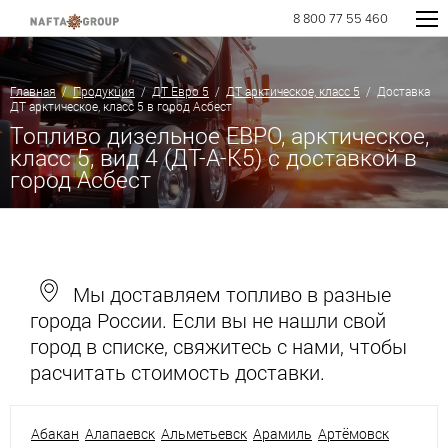
8 800 77 55 460
Главная
/
Продукция
/
ДТ Евро 5
/
ДТ арктическое, класс 5
/ Доставка
ДТ арктическое, класс 5 в город Асбест
Топливо дизельное ЕВРО, арктическое,
класс 5, вид 4 (ДТ-А-К5) с доставкой в
город Асбест
Мы доставляем топливо в разные
города России. Если вы не нашли свой
город в списке, свяжитесь с нами, чтобы
расчитать стоимость доставки.
Абакан
Алапаевск
Альметьевск
Арамиль
Артёмовск