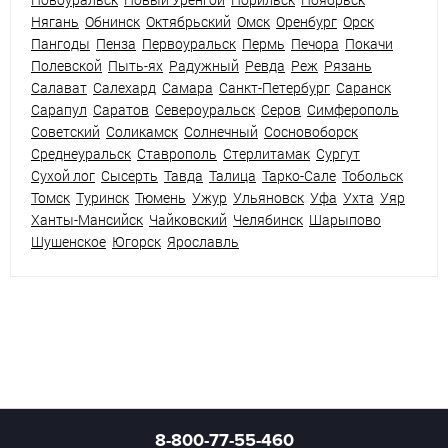
Нягань
Обнинск
Октябрьский
Омск
Оренбург
Орск
Пангоды
Пенза
Первоуральск
Пермь
Печора
Покачи
Полевской
Пыть-ях
Радужный
Ревда
Реж
Рязань
Салават
Салехард
Самара
Санкт-Петербург
Саранск
Сарапул
Саратов
Североуральск
Серов
Симферополь
Советский
Соликамск
Солнечный
Сосновоборск
Среднеуральск
Ставрополь
Стерлитамак
Сургут
Сухой лог
Сысерть
Тавда
Талица
Тарко-Сале
Тобольск
Томск
Туринск
Тюмень
Ужур
Ульяновск
Уфа
Ухта
Уяр
Ханты-Мансийск
Чайковский
Челябинск
Шарыпово
Шушенское
Югорск
Ярославль
8-800-77-55-460