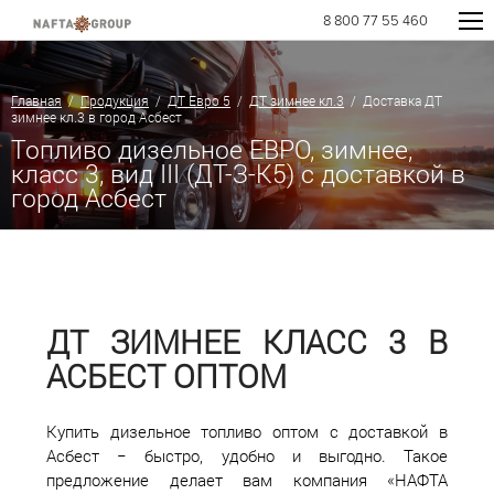
8 800 77 55 460
Главная
/
Продукция
/
ДТ Евро 5
/
ДТ зимнее кл.3
/ Доставка ДТ
зимнее кл.3 в город Асбест
Топливо дизельное ЕВРО, зимнее,
класс 3, вид III (ДТ-З-К5) с доставкой в
город Асбест
ДТ ЗИМНЕЕ КЛАСС 3 В
АСБЕСТ ОПТОМ
Купить дизельное топливо оптом с доставкой в
Асбест − быстро, удобно и выгодно. Такое
предложение делает вам компания «НАФТА