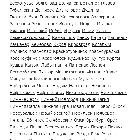
Верхотурье
Волгоград
Волчанск
Воткинск
Глазов
Губкинский
Дегтярск
Дивногорск
Дудинка
Екатеринбург
Енисейск
Железногорск
Заозёрный
Заречный
Зеленогорск
Златоуст
Ивдель
Игарка
Ижевск
Иланский
Ирбит
Иркутск
Ишим
Казань
Каменск-Уральский
Камышлов
Канск
Караул
Карпинск
Качканар
Кемерово
Киров
Кировград
Когалым
Кодинск
Краснодар
Краснотурьинск
Красноуральск
Красноуфимск
Красноярск
Кудымкар
Кунгур
Курган
Кушва
Кызыл
Лабытнанги
Лангепас
Лесной
Лесосибирск
Лянтор
Магнитогорск
Мегион
Миасс
Минусинск
Михайловск
Москва
Муравленко
Набережные Челны
Надым
Назарово
Невьянск
Нефтекамск
Нефтеюганск
Нижневартовск
Нижнекамск
Нижние Серги
Нижний Новгород
Нижний Тагил
Нижняя Салда
Нижняя Тура
Новая Ляля
Новосибирск
Новоуральск
Новый Уренгой
Норильск
Ноябрьск
Нягань
Обнинск
Октябрьский
Омск
Оренбург
Орск
Пангоды
Пенза
Первоуральск
Пермь
Печора
Покачи
Полевской
Пыть-ях
Радужный
Ревда
Реж
Рязань