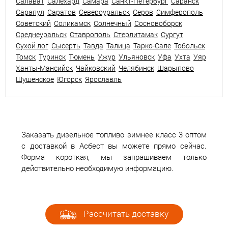
Салават
Салехард
Самара
Санкт-Петербург
Саранск
Сарапул
Саратов
Североуральск
Серов
Симферополь
Советский
Соликамск
Солнечный
Сосновоборск
Среднеуральск
Ставрополь
Стерлитамак
Сургут
Сухой лог
Сысерть
Тавда
Талица
Тарко-Сале
Тобольск
Томск
Туринск
Тюмень
Ужур
Ульяновск
Уфа
Ухта
Уяр
Ханты-Мансийск
Чайковский
Челябинск
Шарыпово
Шушенское
Югорск
Ярославль
Заказать дизельное топливо зимнее класс 3 оптом
с доставкой в Асбест вы можете прямо сейчас.
Форма короткая, мы запрашиваем только
действительно необходимую информацию.
Рассчитать доставку