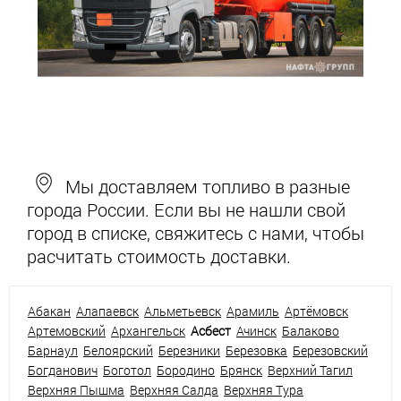
Мы доставляем топливо в разные
города России. Если вы не нашли свой
город в списке, свяжитесь с нами, чтобы
расчитать стоимость доставки.
Абакан
Алапаевск
Альметьевск
Арамиль
Артёмовск
Артемовский
Архангельск
Асбест
Ачинск
Балаково
Барнаул
Белоярский
Березники
Березовка
Березовский
Богданович
Боготол
Бородино
Брянск
Верхний Тагил
Верхняя Пышма
Верхняя Салда
Верхняя Тура