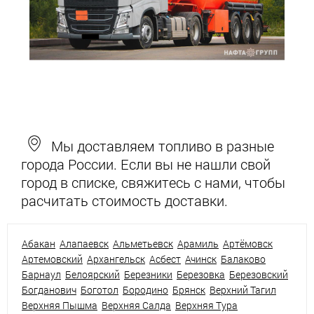
Мы доставляем топливо в разные
города России. Если вы не нашли свой
город в списке, свяжитесь с нами, чтобы
расчитать стоимость доставки.
Абакан
Алапаевск
Альметьевск
Арамиль
Артёмовск
Артемовский
Архангельск
Асбест
Ачинск
Балаково
Барнаул
Белоярский
Березники
Березовка
Березовский
Богданович
Боготол
Бородино
Брянск
Верхний Тагил
Верхняя Пышма
Верхняя Салда
Верхняя Тура