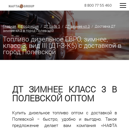
8 800 77 55 460
Главная
/
Продукция
/
ДТ Евро 5
/
ДТ зимнее кл.3
/ Доставка ДТ
зимнее кл.3 в город Полевской
Топливо дизельное ЕВРО, зимнее,
класс 3, вид III (ДТ-З-К5) с доставкой в
город Полевской
ДТ ЗИМНЕЕ КЛАСС 3 В
ПОЛЕВСКОЙ ОПТОМ
Купить дизельное топливо оптом с доставкой в
Полевской − быстро, удобно и выгодно. Такое
предложение делает вам компания «НАФТА