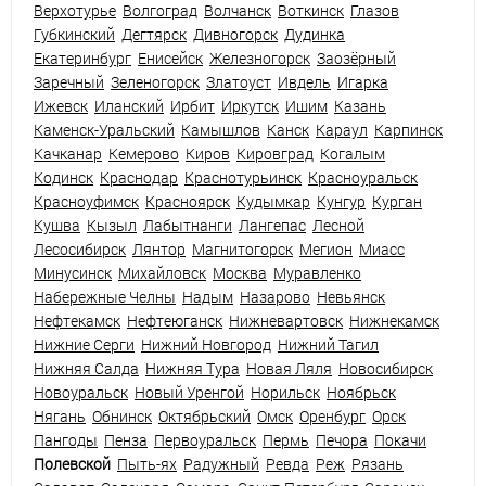
Верхотурье
Волгоград
Волчанск
Воткинск
Глазов
Губкинский
Дегтярск
Дивногорск
Дудинка
Екатеринбург
Енисейск
Железногорск
Заозёрный
Заречный
Зеленогорск
Златоуст
Ивдель
Игарка
Ижевск
Иланский
Ирбит
Иркутск
Ишим
Казань
Каменск-Уральский
Камышлов
Канск
Караул
Карпинск
Качканар
Кемерово
Киров
Кировград
Когалым
Кодинск
Краснодар
Краснотурьинск
Красноуральск
Красноуфимск
Красноярск
Кудымкар
Кунгур
Курган
Кушва
Кызыл
Лабытнанги
Лангепас
Лесной
Лесосибирск
Лянтор
Магнитогорск
Мегион
Миасс
Минусинск
Михайловск
Москва
Муравленко
Набережные Челны
Надым
Назарово
Невьянск
Нефтекамск
Нефтеюганск
Нижневартовск
Нижнекамск
Нижние Серги
Нижний Новгород
Нижний Тагил
Нижняя Салда
Нижняя Тура
Новая Ляля
Новосибирск
Новоуральск
Новый Уренгой
Норильск
Ноябрьск
Нягань
Обнинск
Октябрьский
Омск
Оренбург
Орск
Пангоды
Пенза
Первоуральск
Пермь
Печора
Покачи
Полевской
Пыть-ях
Радужный
Ревда
Реж
Рязань