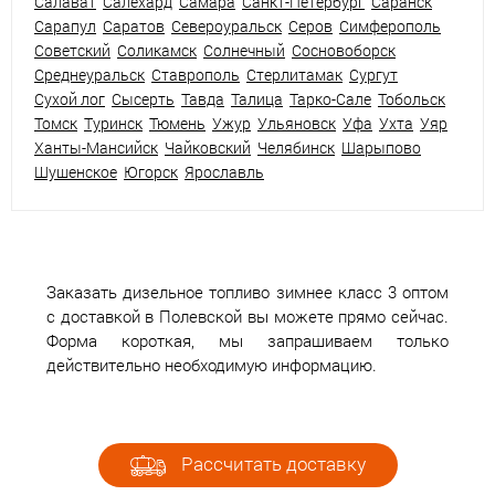
Салават
Салехард
Самара
Санкт-Петербург
Саранск
Сарапул
Саратов
Североуральск
Серов
Симферополь
Советский
Соликамск
Солнечный
Сосновоборск
Среднеуральск
Ставрополь
Стерлитамак
Сургут
Сухой лог
Сысерть
Тавда
Талица
Тарко-Сале
Тобольск
Томск
Туринск
Тюмень
Ужур
Ульяновск
Уфа
Ухта
Уяр
Ханты-Мансийск
Чайковский
Челябинск
Шарыпово
Шушенское
Югорск
Ярославль
Заказать дизельное топливо зимнее класс 3 оптом
с доставкой в Полевской вы можете прямо сейчас.
Форма короткая, мы запрашиваем только
действительно необходимую информацию.
Рассчитать доставку