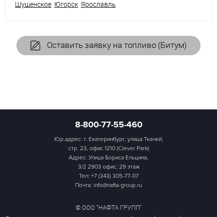
Шушенское
Югорск
Ярославль
Оставить заявку на топливо (Битум)
8-800-77-55-460
Юр.адрес: г. Екатеринбург, улица Ткачей,
стр. 23, офис 1210 (Clever Park)
Адрес: Улица Бориса Ельцина,
3/2 2903 офис; 29 этаж
Тел:
+7 (343) 305-77-07
Почта: info@nafta-group.ru
© ООО "НАФТА ГРУПП"