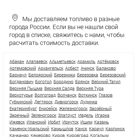
Мы доставляем топливо в разные
города России. Если вы не нашли свой
город в списке, свяжитесь с нами, чтобы
расчитать стоимость доставки.
Абакан
Алапаевск
Альметьевск
Арамиль
Артёмовск
Артемовский
Архангельск
Асбест
Ачинск
Балаково
Барнаул
Белоярский
Березники
Березовка
Березовский
Богданович
Боготол
Бородино
Брянск
Верхний Тагил
Верхняя Пышма
Верхняя Салда
Верхняя Тура
Верхотурье
Волгоград
Волчанск
Воткинск
Глазов
Губкинский
Дегтярск
Дивногорск
Дудинка
Екатеринбург
Енисейск
Железногорск
Заозёрный
Заречный
Зеленогорск
Златоуст
Ивдель
Игарка
Ижевск
Иланский
Ирбит
Иркутск
Ишим
Казань
Каменск-Уральский
Камышлов
Канск
Караул
Карпинск
Качканар
Кемерово
Киров
Кировград
Когалым