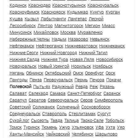
Кодинск
Краснодар
Краснотурьинск
Красноуральск
Красноуфимск
Красноярск
Кудымкар
Кунгур
Курган
Кушва
Кызыл
Лабытнанги
Лангепас
Лесной
Лесосибирск
Лянтор
Магнитогорск
Мегион
Миасс
Минусинск
Михайловск
Москва
Муравленко
Набережные Челны
Надым
Назарово
Невьянск
Нефтекамск
Нефтеюганск
Нижневартовск
Нижнекамск
Нижние Серги
Нижний Новгород
Нижний Тагил
Нижняя Салда
Нижняя Тура
Новая Ляля
Новосибирск
Новоуральск
Новый Уренгой
Норильск
Ноябрьск
Нягань
Обнинск
Октябрьский
Омск
Оренбург
Орск
Пангоды
Пенза
Первоуральск
Пермь
Печора
Покачи
Полевской
Пыть-ях
Радужный
Ревда
Реж
Рязань
Салават
Салехард
Самара
Санкт-Петербург
Саранск
Сарапул
Саратов
Североуральск
Серов
Симферополь
Советский
Соликамск
Солнечный
Сосновоборск
Среднеуральск
Ставрополь
Стерлитамак
Сургут
Сухой лог
Сысерть
Тавда
Талица
Тарко-Сале
Тобольск
Томск
Туринск
Тюмень
Ужур
Ульяновск
Уфа
Ухта
Уяр
Ханты-Мансийск
Чайковский
Челябинск
Шарыпово