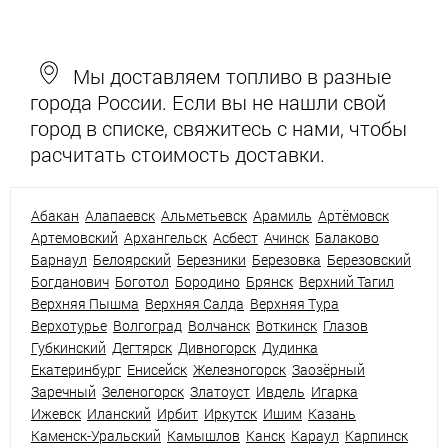
Мы доставляем топливо в разные
города России. Если вы не нашли свой
город в списке, свяжитесь с нами, чтобы
расчитать стоимость доставки.
Абакан
Алапаевск
Альметьевск
Арамиль
Артёмовск
Артемовский
Архангельск
Асбест
Ачинск
Балаково
Барнаул
Белоярский
Березники
Березовка
Березовский
Богданович
Боготол
Бородино
Брянск
Верхний Тагил
Верхняя Пышма
Верхняя Салда
Верхняя Тура
Верхотурье
Волгоград
Волчанск
Воткинск
Глазов
Губкинский
Дегтярск
Дивногорск
Дудинка
Екатеринбург
Енисейск
Железногорск
Заозёрный
Заречный
Зеленогорск
Златоуст
Ивдель
Игарка
Ижевск
Иланский
Ирбит
Иркутск
Ишим
Казань
Каменск-Уральский
Камышлов
Канск
Караул
Карпинск