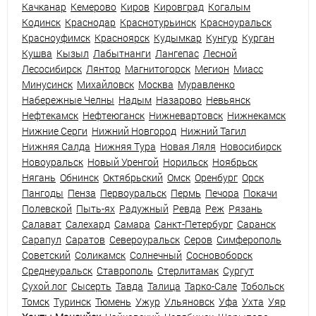
Качканар
Кемерово
Киров
Кировград
Когалым
Кодинск
Краснодар
Краснотурьинск
Красноуральск
Красноуфимск
Красноярск
Кудымкар
Кунгур
Курган
Кушва
Кызыл
Лабытнанги
Лангепас
Лесной
Лесосибирск
Лянтор
Магнитогорск
Мегион
Миасс
Минусинск
Михайловск
Москва
Муравленко
Набережные Челны
Надым
Назарово
Невьянск
Нефтекамск
Нефтеюганск
Нижневартовск
Нижнекамск
Нижние Серги
Нижний Новгород
Нижний Тагил
Нижняя Салда
Нижняя Тура
Новая Ляля
Новосибирск
Новоуральск
Новый Уренгой
Норильск
Ноябрьск
Нягань
Обнинск
Октябрьский
Омск
Оренбург
Орск
Пангоды
Пенза
Первоуральск
Пермь
Печора
Покачи
Полевской
Пыть-ях
Радужный
Ревда
Реж
Рязань
Салават
Салехард
Самара
Санкт-Петербург
Саранск
Сарапул
Саратов
Североуральск
Серов
Симферополь
Советский
Соликамск
Солнечный
Сосновоборск
Среднеуральск
Ставрополь
Стерлитамак
Сургут
Сухой лог
Сысерть
Тавда
Талица
Тарко-Сале
Тобольск
Томск
Туринск
Тюмень
Ужур
Ульяновск
Уфа
Ухта
Уяр