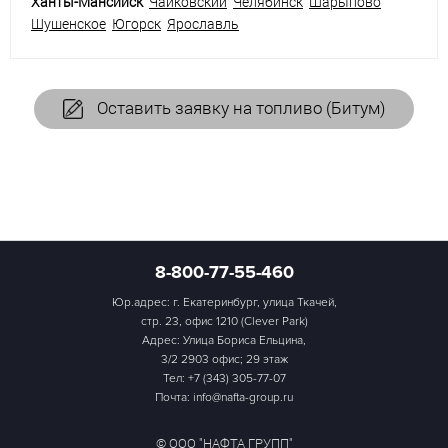
Ханты-Мансийск
Чайковский
Челябинск
Шарыпово
Шушенское
Югорск
Ярославль
Оставить заявку на топливо (Битум)
8-800-77-55-460
Юр.адрес: г. Екатеринбург, улица Ткачей,
стр. 23, офис 1210 (Clever Park)
Адрес: Улица Бориса Ельцина,
3/2 2903 офис; 29 этаж
Тел:
+7 (343) 305-77-07
Почта: info@nafta-group.ru
© ООО "НАФТА ГРУПП"