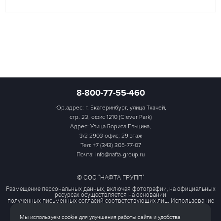
8-800-77-55-460
Юр.адрес: г. Екатеринбург, улица Ткачей,
стр. 23, офис 1210 (Clever Park)
Адрес: Улица Бориса Ельцина,
3/2 2903 офис; 29 этаж
Тел:
+7 (343) 305-77-07
Почта: info@nafta-group.ru
© ООО "НАФТА ГРУПП"
Размещение персональных данных, включая фотографии, на официальных
ресурсах осуществляется на основании
полученных письменных согласий соответствующих лиц. Использование
этих материалов третьими лицами
ограничено и допускается только с разрешения правообладателя.
Мы используем cookie для улучшения работы сайта и удобства