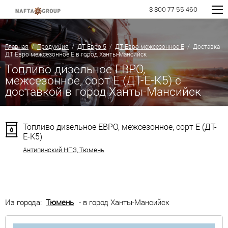
8 800 77 55 460
Главная
/
Продукция
/
ДТ Евро 5
/
ДТ Евро межсезонное Е
/ Доставка
ДТ Евро межсезонное Е в город Ханты-Мансийск
Топливо дизельное ЕВРО,
межсезонное, сорт Е (ДТ-Е-К5) с
доставкой в город Ханты-Мансийск
Топливо дизельное ЕВРО, межсезонное, сорт Е (ДТ-
Е-К5)
Антипинский НПЗ, Тюмень
Из города:
Тюмень
- в город Ханты-Мансийск