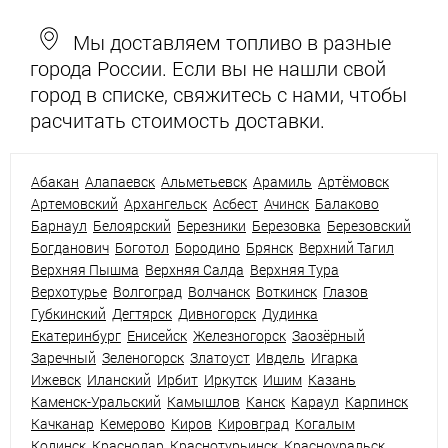
Мы доставляем топливо в разные
города России. Если вы не нашли свой
город в списке, свяжитесь с нами, чтобы
расчитать стоимость доставки.
Абакан
Алапаевск
Альметьевск
Арамиль
Артёмовск
Артемовский
Архангельск
Асбест
Ачинск
Балаково
Барнаул
Белоярский
Березники
Березовка
Березовский
Богданович
Боготол
Бородино
Брянск
Верхний Тагил
Верхняя Пышма
Верхняя Салда
Верхняя Тура
Верхотурье
Волгоград
Волчанск
Воткинск
Глазов
Губкинский
Дегтярск
Дивногорск
Дудинка
Екатеринбург
Енисейск
Железногорск
Заозёрный
Заречный
Зеленогорск
Златоуст
Ивдель
Игарка
Ижевск
Иланский
Ирбит
Иркутск
Ишим
Казань
Каменск-Уральский
Камышлов
Канск
Караул
Карпинск
Качканар
Кемерово
Киров
Кировград
Когалым
Кодинск
Краснодар
Краснотурьинск
Красноуральск