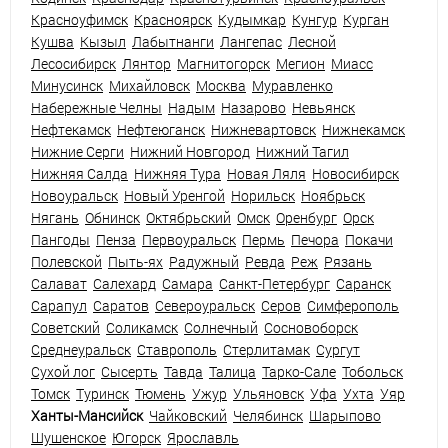
Красноуфимск
Красноярск
Кудымкар
Кунгур
Курган
Кушва
Кызыл
Лабытнанги
Лангепас
Лесной
Лесосибирск
Лянтор
Магнитогорск
Мегион
Миасс
Минусинск
Михайловск
Москва
Муравленко
Набережные Челны
Надым
Назарово
Невьянск
Нефтекамск
Нефтеюганск
Нижневартовск
Нижнекамск
Нижние Серги
Нижний Новгород
Нижний Тагил
Нижняя Салда
Нижняя Тура
Новая Ляля
Новосибирск
Новоуральск
Новый Уренгой
Норильск
Ноябрьск
Нягань
Обнинск
Октябрьский
Омск
Оренбург
Орск
Пангоды
Пенза
Первоуральск
Пермь
Печора
Покачи
Полевской
Пыть-ях
Радужный
Ревда
Реж
Рязань
Салават
Салехард
Самара
Санкт-Петербург
Саранск
Сарапул
Саратов
Североуральск
Серов
Симферополь
Советский
Соликамск
Солнечный
Сосновоборск
Среднеуральск
Ставрополь
Стерлитамак
Сургут
Сухой лог
Сысерть
Тавда
Талица
Тарко-Сале
Тобольск
Томск
Туринск
Тюмень
Ужур
Ульяновск
Уфа
Ухта
Уяр
Ханты-Мансийск
Чайковский
Челябинск
Шарыпово
Шушенское
Югорск
Ярославль