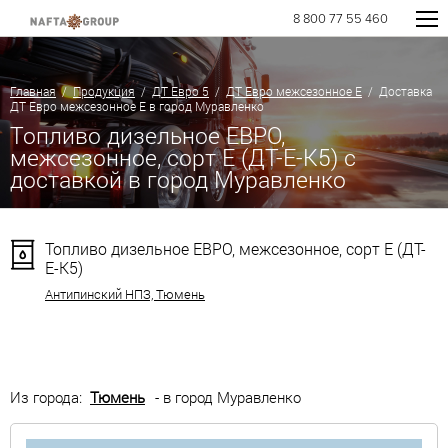
8 800 77 55 460
Главная
/
Продукция
/
ДТ Евро 5
/
ДТ Евро межсезонное Е
/ Доставка
ДТ Евро межсезонное Е в город Муравленко
Топливо дизельное ЕВРО,
межсезонное, сорт Е (ДТ-Е-К5) с
доставкой в город Муравленко
Топливо дизельное ЕВРО, межсезонное, сорт Е (ДТ-
Е-К5)
Антипинский НПЗ, Тюмень
Из города:
Тюмень
- в город Муравленко