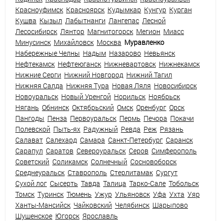
Красноуфимск
Красноярск
Кудымкар
Кунгур
Курган
Кушва
Кызыл
Лабытнанги
Лангепас
Лесной
Лесосибирск
Лянтор
Магнитогорск
Мегион
Миасс
Минусинск
Михайловск
Москва
Муравленко
Набережные Челны
Надым
Назарово
Невьянск
Нефтекамск
Нефтеюганск
Нижневартовск
Нижнекамск
Нижние Серги
Нижний Новгород
Нижний Тагил
Нижняя Салда
Нижняя Тура
Новая Ляля
Новосибирск
Новоуральск
Новый Уренгой
Норильск
Ноябрьск
Нягань
Обнинск
Октябрьский
Омск
Оренбург
Орск
Пангоды
Пенза
Первоуральск
Пермь
Печора
Покачи
Полевской
Пыть-ях
Радужный
Ревда
Реж
Рязань
Салават
Салехард
Самара
Санкт-Петербург
Саранск
Сарапул
Саратов
Североуральск
Серов
Симферополь
Советский
Соликамск
Солнечный
Сосновоборск
Среднеуральск
Ставрополь
Стерлитамак
Сургут
Сухой лог
Сысерть
Тавда
Талица
Тарко-Сале
Тобольск
Томск
Туринск
Тюмень
Ужур
Ульяновск
Уфа
Ухта
Уяр
Ханты-Мансийск
Чайковский
Челябинск
Шарыпово
Шушенское
Югорск
Ярославль