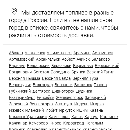
Мы доставляем топливо в разные
города России. Если вы не нашли свой
город в списке, свяжитесь с нами, чтобы
расчитать стоимость доставки.
Абакан
Алапаевск
Альметьевск
Арамиль
Артёмовск
Артемовский
Архангельск
Асбест
Ачинск
Балаково
Барнаул
Белоярский
Березники
Березовка
Березовский
Богданович
Боготол
Бородино
Брянск
Верхний Тагил
Верхняя Пышма
Верхняя Салда
Верхняя Тура
Верхотурье
Волгоград
Волчанск
Воткинск
Глазов
Губкинский
Дегтярск
Дивногорск
Дудинка
Екатеринбург
Енисейск
Железногорск
Заозёрный
Заречный
Зеленогорск
Златоуст
Ивдель
Игарка
Ижевск
Иланский
Ирбит
Иркутск
Ишим
Казань
Каменск-Уральский
Камышлов
Канск
Караул
Карпинск
Качканар
Кемерово
Киров
Кировград
Когалым
Кодинск
Краснодар
Краснотурьинск
Красноуральск