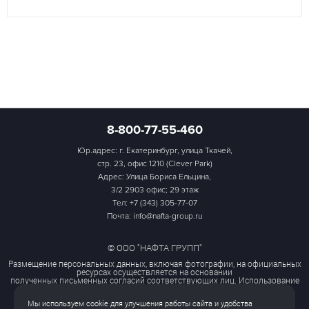
8-800-77-55-460
Юр.адрес: г. Екатеринбург, улица Ткачей,
стр. 23, офис 1210 (Clever Park)
Адрес: Улица Бориса Ельцина,
3/2 2903 офис; 29 этаж
Тел:
+7 (343) 305-77-07
Почта: info@nafta-group.ru
© ООО "НАФТА ГРУПП"
Размещение персональных данных, включая фотографии, на официальных
ресурсах осуществляется на основании
полученных письменных согласий соответствующих лиц. Использование
этих материалов третьими лицами
ограничено и допускается только с разрешения правообладателя.
Мы используем cookie для улучшения работы сайта и удобства