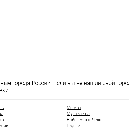
ые города России. Если вы не нашли свой город
вки.
ль
Москва
ка
Муравленко
ск
Набережные Челны
ский
Надым