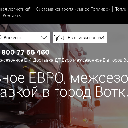
ная логистика"
Система контроля «Умное Топливо»
Топли
Контакты
Воткинск
ДТ Евро межсезонное Е
 800 77 55 460
жсезонное Е
/ Доставка ДТ Евро межсезонное Е в город В
ное ЕВРО, межсезо
тавкой в город Вот