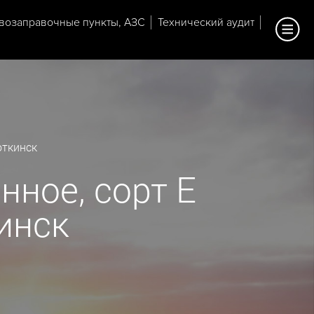
возаправочные пункты, АЗС
Технический аудит
откинск
нное, сорт Е
кинск