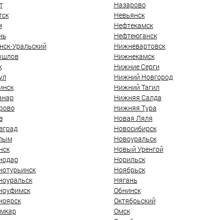
т
Назарово
тск
Невьянск
м
Нефтекамск
нь
Нефтеюганск
нск-Уральский
Нижневартовск
ышлов
Нижнекамск
к
Нижние Серги
ул
Нижний Новгород
инск
Нижний Тагил
анар
Нижняя Салда
рово
Нижняя Тура
в
Новая Ляля
вград
Новосибирск
лым
Новоуральск
нск
Новый Уренгой
нодар
Норильск
нотурьинск
Ноябрьск
ноуральск
Нягань
ноуфимск
Обнинск
ноярск
Октябрьский
мкар
Омск