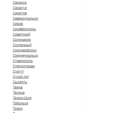
Саранск
Сарапул
Саратов
Североуральск
Серов
Симферополь
Советский
Соликамск
Солнечный
Сосновоборск
Среднеуральск
Ставрополь
Стерлитамак
Сургут
Сухой лог
Сысерть
Тавда
Талица
Тарко-Сале
Тобольск
Томск