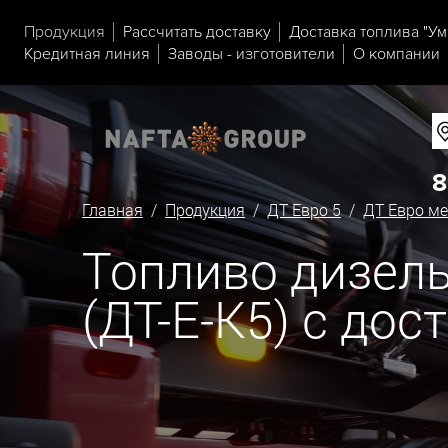
Продукция
Рассчитать доставку
Доставка топлива "Ум
Кредитная линия
Заводы - изготовители
О компании
8
Главная
/
Продукция
/
ДТ Евро 5
/
ДТ Евро ме
Топливо дизель
(ДТ-Е-К5) с дос