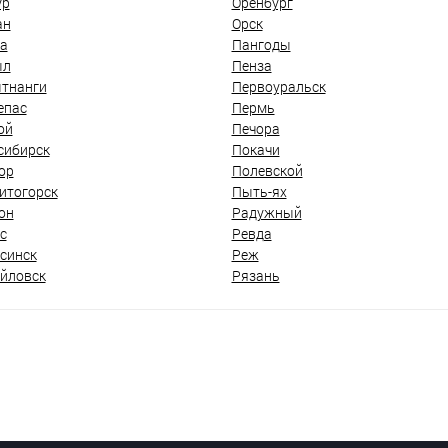
ур
Оренбург
ан
Орск
а
Пангоды
ыл
Пенза
тнанги
Первоуральск
епас
Пермь
ой
Печора
сибирск
Покачи
ор
Полевской
итогорск
Пыть-ях
он
Радужный
с
Ревда
синск
Реж
йловск
Рязань