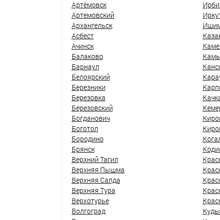
Артёмовск
Ирби
Артемовский
Ирку
Архангельск
Иши
Асбест
Каза
Ачинск
Каме
Балаково
Кам
Барнаул
Канс
Белоярский
Кара
Березники
Карп
Березовка
Качк
Березовский
Кеме
Богданович
Киро
Боготол
Киро
Бородино
Кога
Брянск
Коди
Верхний Тагил
Крас
Верхняя Пышма
Крас
Верхняя Салда
Крас
Верхняя Тура
Крас
Верхотурье
Крас
Волгоград
Куды