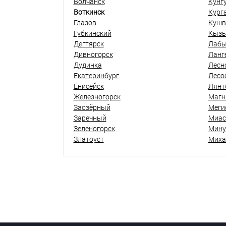
Волчанск
Кунг
Воткинск
Кург
Глазов
Кушв
Губкинский
Кыз
Дегтярск
Лабы
Дивногорск
Ланг
Дудинка
Лесн
Екатеринбург
Лесо
Енисейск
Лянт
Железногорск
Магн
Заозёрный
Меги
Заречный
Миас
Зеленогорск
Мину
Златоуст
Миха