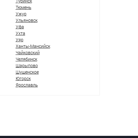
Туринск
Тюмень
Ужур
Ульяновск
Уфа
Ухта
Уяр
Ханты-Мансийск
Чайковский
Челябинск
Шарыпово
Шушенское
Югорск
Ярославль