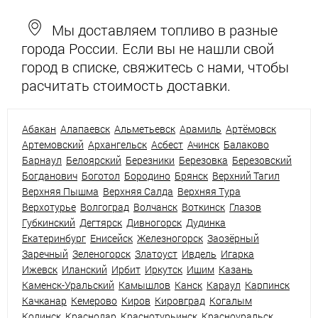
Мы доставляем топливо в разные
города России. Если вы не нашли свой
город в списке, свяжитесь с нами, чтобы
расчитать стоимость доставки.
Абакан
Алапаевск
Альметьевск
Арамиль
Артёмовск
Артемовский
Архангельск
Асбест
Ачинск
Балаково
Барнаул
Белоярский
Березники
Березовка
Березовский
Богданович
Боготол
Бородино
Брянск
Верхний Тагил
Верхняя Пышма
Верхняя Салда
Верхняя Тура
Верхотурье
Волгоград
Волчанск
Воткинск
Глазов
Губкинский
Дегтярск
Дивногорск
Дудинка
Екатеринбург
Енисейск
Железногорск
Заозёрный
Заречный
Зеленогорск
Златоуст
Ивдель
Игарка
Ижевск
Иланский
Ирбит
Иркутск
Ишим
Казань
Каменск-Уральский
Камышлов
Канск
Караул
Карпинск
Качканар
Кемерово
Киров
Кировград
Когалым
Кодинск
Краснодар
Краснотурьинск
Красноуральск