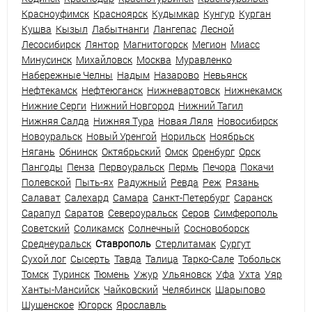
Красноуфимск
Красноярск
Кудымкар
Кунгур
Курган
Кушва
Кызыл
Лабытнанги
Лангепас
Лесной
Лесосибирск
Лянтор
Магнитогорск
Мегион
Миасс
Минусинск
Михайловск
Москва
Муравленко
Набережные Челны
Надым
Назарово
Невьянск
Нефтекамск
Нефтеюганск
Нижневартовск
Нижнекамск
Нижние Серги
Нижний Новгород
Нижний Тагил
Нижняя Салда
Нижняя Тура
Новая Ляля
Новосибирск
Новоуральск
Новый Уренгой
Норильск
Ноябрьск
Нягань
Обнинск
Октябрьский
Омск
Оренбург
Орск
Пангоды
Пенза
Первоуральск
Пермь
Печора
Покачи
Полевской
Пыть-ях
Радужный
Ревда
Реж
Рязань
Салават
Салехард
Самара
Санкт-Петербург
Саранск
Сарапул
Саратов
Североуральск
Серов
Симферополь
Советский
Соликамск
Солнечный
Сосновоборск
Среднеуральск
Ставрополь
Стерлитамак
Сургут
Сухой лог
Сысерть
Тавда
Талица
Тарко-Сале
Тобольск
Томск
Туринск
Тюмень
Ужур
Ульяновск
Уфа
Ухта
Уяр
Ханты-Мансийск
Чайковский
Челябинск
Шарыпово
Шушенское
Югорск
Ярославль