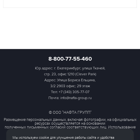
8-800-77-55-460
Юр.адрес: г. Екатеринбург, улица Ткачей,
стр. 23, офис 1210 (Clever Park)
Адрес: Улица Бориса Ельцина,
3/2 2903 офис; 29 этаж
Тел:
+7 (343) 305-77-07
Почта: info@nafta-group.ru
© ООО "НАФТА ГРУПП"
Размещение персональных данных, включая фотографии, на официальных
ресурсах осуществляется на основании
полученных письменных согласий соответствующих лиц. Использование
этих материалов третьими лицами
ограничено и допускается только с разрешения правообладателя.
Мы используем cookie для улучшения работы сайта и удобства