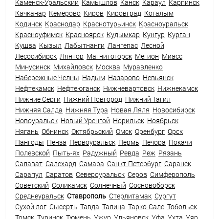
Каменск-Уральский
Камышлов
Канск
Караул
Карпинск
Качканар
Кемерово
Киров
Кировград
Когалым
Кодинск
Краснодар
Краснотурьинск
Красноуральск
Красноуфимск
Красноярск
Кудымкар
Кунгур
Курган
Кушва
Кызыл
Лабытнанги
Лангепас
Лесной
Лесосибирск
Лянтор
Магнитогорск
Мегион
Миасс
Минусинск
Михайловск
Москва
Муравленко
Набережные Челны
Надым
Назарово
Невьянск
Нефтекамск
Нефтеюганск
Нижневартовск
Нижнекамск
Нижние Серги
Нижний Новгород
Нижний Тагил
Нижняя Салда
Нижняя Тура
Новая Ляля
Новосибирск
Новоуральск
Новый Уренгой
Норильск
Ноябрьск
Нягань
Обнинск
Октябрьский
Омск
Оренбург
Орск
Пангоды
Пенза
Первоуральск
Пермь
Печора
Покачи
Полевской
Пыть-ях
Радужный
Ревда
Реж
Рязань
Салават
Салехард
Самара
Санкт-Петербург
Саранск
Сарапул
Саратов
Североуральск
Серов
Симферополь
Советский
Соликамск
Солнечный
Сосновоборск
Среднеуральск
Ставрополь
Стерлитамак
Сургут
Сухой лог
Сысерть
Тавда
Талица
Тарко-Сале
Тобольск
Томск
Туринск
Тюмень
Ужур
Ульяновск
Уфа
Ухта
Уяр