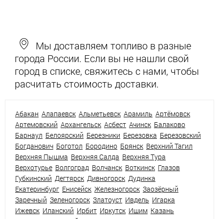
Мы доставляем топливо в разные
города России. Если вы не нашли свой
город в списке, свяжитесь с нами, чтобы
расчитать стоимость доставки.
Абакан
Алапаевск
Альметьевск
Арамиль
Артёмовск
Артемовский
Архангельск
Асбест
Ачинск
Балаково
Барнаул
Белоярский
Березники
Березовка
Березовский
Богданович
Боготол
Бородино
Брянск
Верхний Тагил
Верхняя Пышма
Верхняя Салда
Верхняя Тура
Верхотурье
Волгоград
Волчанск
Воткинск
Глазов
Губкинский
Дегтярск
Дивногорск
Дудинка
Екатеринбург
Енисейск
Железногорск
Заозёрный
Заречный
Зеленогорск
Златоуст
Ивдель
Игарка
Ижевск
Иланский
Ирбит
Иркутск
Ишим
Казань