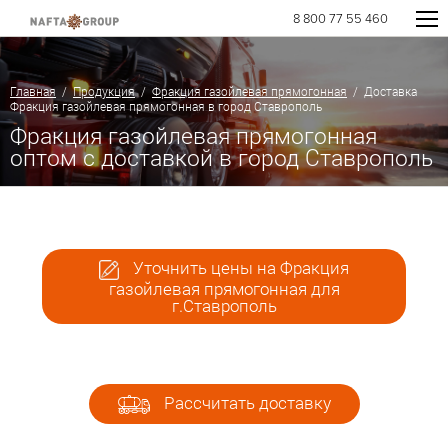
8 800 77 55 460
Главная
/
Продукция
/
Фракция газойлевая прямогонная
/ Доставка
Фракция газойлевая прямогонная в город Ставрополь
Фракция газойлевая прямогонная
оптом с доставкой в город Ставрополь
Уточнить цены на Фракция
газойлевая прямогонная для
г.Ставрополь
Рассчитать доставку