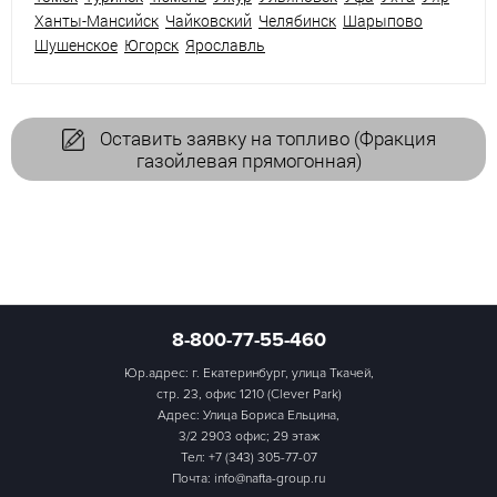
Ханты-Мансийск
Чайковский
Челябинск
Шарыпово
Шушенское
Югорск
Ярославль
Оставить заявку на топливо (Фракция
газойлевая прямогонная)
8-800-77-55-460
Юр.адрес: г. Екатеринбург, улица Ткачей,
стр. 23, офис 1210 (Clever Park)
Адрес: Улица Бориса Ельцина,
3/2 2903 офис; 29 этаж
Тел:
+7 (343) 305-77-07
Почта: info@nafta-group.ru