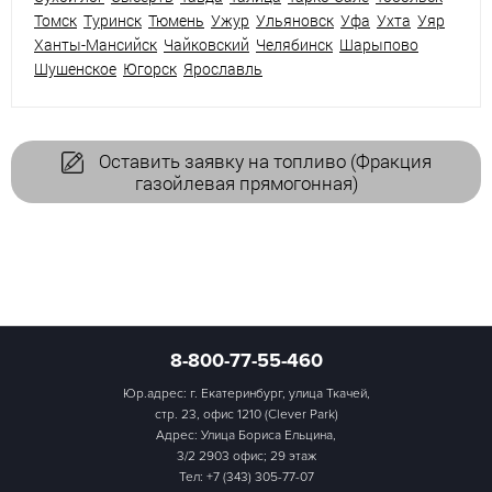
Томск
Туринск
Тюмень
Ужур
Ульяновск
Уфа
Ухта
Уяр
Ханты-Мансийск
Чайковский
Челябинск
Шарыпово
Шушенское
Югорск
Ярославль
Оставить заявку на топливо (Фракция
газойлевая прямогонная)
8-800-77-55-460
Юр.адрес: г. Екатеринбург, улица Ткачей,
стр. 23, офис 1210 (Clever Park)
Адрес: Улица Бориса Ельцина,
3/2 2903 офис; 29 этаж
Тел:
+7 (343) 305-77-07