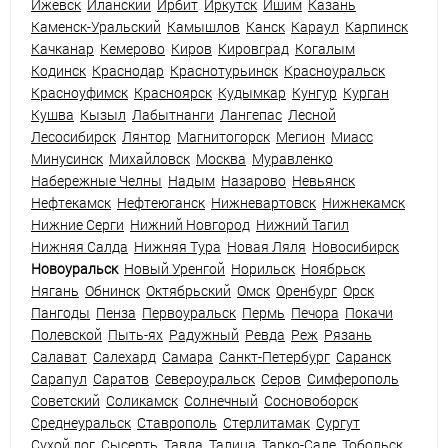
Ижевск
Иланский
Ирбит
Иркутск
Ишим
Казань
Каменск-Уральский
Камышлов
Канск
Караул
Карпинск
Качканар
Кемерово
Киров
Кировград
Когалым
Кодинск
Краснодар
Краснотурьинск
Красноуральск
Красноуфимск
Красноярск
Кудымкар
Кунгур
Курган
Кушва
Кызыл
Лабытнанги
Лангепас
Лесной
Лесосибирск
Лянтор
Магнитогорск
Мегион
Миасс
Минусинск
Михайловск
Москва
Муравленко
Набережные Челны
Надым
Назарово
Невьянск
Нефтекамск
Нефтеюганск
Нижневартовск
Нижнекамск
Нижние Серги
Нижний Новгород
Нижний Тагил
Нижняя Салда
Нижняя Тура
Новая Ляля
Новосибирск
Новоуральск
Новый Уренгой
Норильск
Ноябрьск
Нягань
Обнинск
Октябрьский
Омск
Оренбург
Орск
Пангоды
Пенза
Первоуральск
Пермь
Печора
Покачи
Полевской
Пыть-ях
Радужный
Ревда
Реж
Рязань
Салават
Салехард
Самара
Санкт-Петербург
Саранск
Сарапул
Саратов
Североуральск
Серов
Симферополь
Советский
Соликамск
Солнечный
Сосновоборск
Среднеуральск
Ставрополь
Стерлитамак
Сургут
Сухой лог
Сысерть
Тавда
Талица
Тарко-Сале
Тобольск