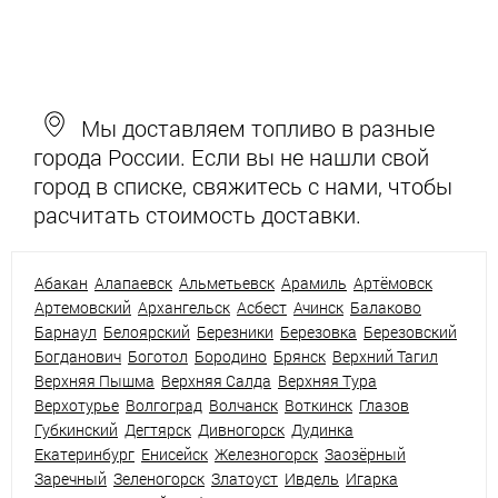
Мы доставляем топливо в разные
города России. Если вы не нашли свой
город в списке, свяжитесь с нами, чтобы
расчитать стоимость доставки.
Абакан
Алапаевск
Альметьевск
Арамиль
Артёмовск
Артемовский
Архангельск
Асбест
Ачинск
Балаково
Барнаул
Белоярский
Березники
Березовка
Березовский
Богданович
Боготол
Бородино
Брянск
Верхний Тагил
Верхняя Пышма
Верхняя Салда
Верхняя Тура
Верхотурье
Волгоград
Волчанск
Воткинск
Глазов
Губкинский
Дегтярск
Дивногорск
Дудинка
Екатеринбург
Енисейск
Железногорск
Заозёрный
Заречный
Зеленогорск
Златоуст
Ивдель
Игарка