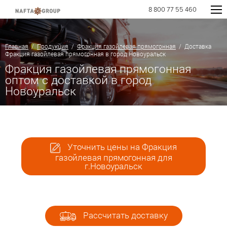
8 800 77 55 460
Главная
/
Продукция
/
Фракция газойлевая прямогонная
/ Доставка
Фракция газойлевая прямогонная в город Новоуральск
Фракция газойлевая прямогонная
оптом с доставкой в город
Новоуральск
Уточнить цены на Фракция
газойлевая прямогонная для
г.Новоуральск
Рассчитать доставку