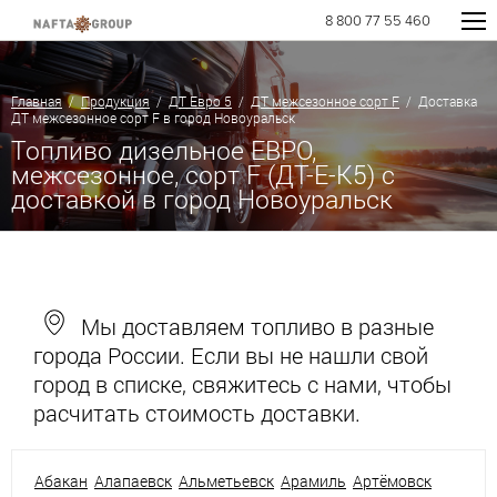
8 800 77 55 460
Главная
/
Продукция
/
ДТ Евро 5
/
ДТ межсезонное сорт F
/ Доставка
ДТ межсезонное сорт F в город Новоуральск
Топливо дизельное ЕВРО,
межсезонное, сорт F (ДТ-Е-К5) с
доставкой в город Новоуральск
Мы доставляем топливо в разные
города России. Если вы не нашли свой
город в списке, свяжитесь с нами, чтобы
расчитать стоимость доставки.
Абакан
Алапаевск
Альметьевск
Арамиль
Артёмовск