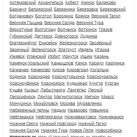
Артемовский
Архангельск
Асбест
Ачинск
Балаково
Барнаул
Белоярский
Березники
Березовка
Березовский
Богданович
Боготол
Бородино
Брянск
Верхний Тагил
Верхняя Пышма
Верхняя Салда
Верхняя Тура
Верхотурье
Волгоград
Волчанск
Воткинск
Глазов
Губкинский
Дегтярск
Дивногорск
Дудинка
Екатеринбург
Енисейск
Железногорск
Заозёрный
Заречный
Зеленогорск
Златоуст
Ивдель
Игарка
Ижевск
Иланский
Ирбит
Иркутск
Ишим
Казань
Каменск-Уральский
Камышлов
Канск
Караул
Карпинск
Качканар
Кемерово
Киров
Кировград
Когалым
Кодинск
Краснодар
Краснотурьинск
Красноуральск
Красноуфимск
Красноярск
Кудымкар
Кунгур
Курган
Кушва
Кызыл
Лабытнанги
Лангепас
Лесной
Лесосибирск
Лянтор
Магнитогорск
Мегион
Миасс
Минусинск
Михайловск
Москва
Муравленко
Набережные Челны
Надым
Назарово
Невьянск
Нефтекамск
Нефтеюганск
Нижневартовск
Нижнекамск
Нижние Серги
Нижний Новгород
Нижний Тагил
Нижняя Салда
Нижняя Тура
Новая Ляля
Новосибирск
Новоуральск
Новый Уренгой
Норильск
Ноябрьск