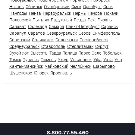
Нягань
Обнинск
Октябрьский
Омск
Оренбург
Орск
Пангоды
Пенза
Первоуральск
Пермь
Печора
Покачи
Полевской
Пыть-ях
Радужный
Ревда
Реж
Рязань
Салават
Салехард
Самара
Санкт-Петербург
Саранск
Сарапул
Саратов
Североуральск
Серов
Симферополь
Советский
Соликамск
Солнечный
Сосновоборск
Среднеуральск
Ставрополь
Стерлитамак
Сургут
Сухой лог
Сысерть
Тавда
Талица
Тарко-Сале
Тобольск
Томск
Туринск
Тюмень
Ужур
Ульяновск
Уфа
Ухта
Уяр
Ханты-Мансийск
Чайковский
Челябинск
Шарыпово
Шушенское
Югорск
Ярославль
8-800-77-55-460