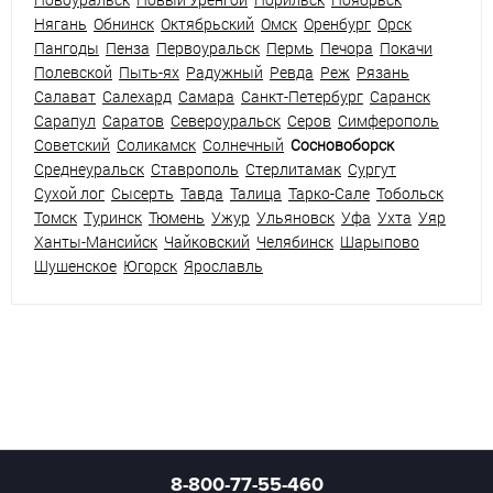
Нягань
Обнинск
Октябрьский
Омск
Оренбург
Орск
Пангоды
Пенза
Первоуральск
Пермь
Печора
Покачи
Полевской
Пыть-ях
Радужный
Ревда
Реж
Рязань
Салават
Салехард
Самара
Санкт-Петербург
Саранск
Сарапул
Саратов
Североуральск
Серов
Симферополь
Советский
Соликамск
Солнечный
Сосновоборск
Среднеуральск
Ставрополь
Стерлитамак
Сургут
Сухой лог
Сысерть
Тавда
Талица
Тарко-Сале
Тобольск
Томск
Туринск
Тюмень
Ужур
Ульяновск
Уфа
Ухта
Уяр
Ханты-Мансийск
Чайковский
Челябинск
Шарыпово
Шушенское
Югорск
Ярославль
8-800-77-55-460