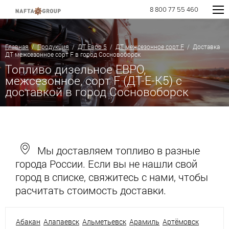
8 800 77 55 460
Главная
/
Продукция
/
ДТ Евро 5
/
ДТ межсезонное сорт F
/ Доставка
ДТ межсезонное сорт F в город Сосновоборск
Топливо дизельное ЕВРО,
межсезонное, сорт F (ДТ-Е-К5) с
доставкой в город Сосновоборск
Мы доставляем топливо в разные
города России. Если вы не нашли свой
город в списке, свяжитесь с нами, чтобы
расчитать стоимость доставки.
Абакан
Алапаевск
Альметьевск
Арамиль
Артёмовск