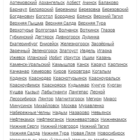
Артемовский
Архангельск
Асбест
Ачинск
Балаково
Барнаул
Белоярский
Березники
Березовка
Березовский
Богданович
Боготол
Бородино
Брянск
Верхний Тагил
Верхняя Пышма
Верхняя Салда
Верхняя Тура
Верхотурье
Волгоград
Волчанск
Воткинск
Глазов
Губкинский
Дегтярск
Дивногорск
Дудинка
Екатеринбург
Енисейск
Железногорск
Заозёрный
Заречный
Зеленогорск
Златоуст
Ивдель
Игарка
Ижевск
Иланский
Ирбит
Иркутск
Ишим
Казань
Каменск-Уральский
Камышлов
Канск
Караул
Карпинск
Качканар
Кемерово
Киров
Кировград
Когалым
Кодинск
Краснодар
Краснотурьинск
Красноуральск
Красноуфимск
Красноярск
Кудымкар
Кунгур
Курган
Кушва
Кызыл
Лабытнанги
Лангепас
Лесной
Лесосибирск
Лянтор
Магнитогорск
Мегион
Миасс
Минусинск
Михайловск
Москва
Муравленко
Набережные Челны
Надым
Назарово
Невьянск
Нефтекамск
Нефтеюганск
Нижневартовск
Нижнекамск
Нижние Серги
Нижний Новгород
Нижний Тагил
Нижняя Салда
Нижняя Тура
Новая Ляля
Новосибирск
Новоуральск
Новый Уренгой
Норильск
Ноябрьск