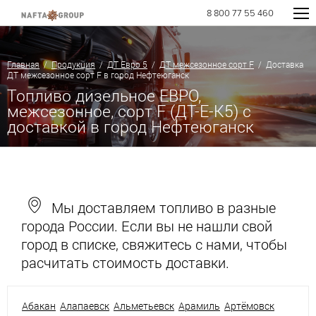
8 800 77 55 460
Главная
/
Продукция
/
ДТ Евро 5
/
ДТ межсезонное сорт F
/ Доставка
ДТ межсезонное сорт F в город Нефтеюганск
Топливо дизельное ЕВРО,
межсезонное, сорт F (ДТ-Е-К5) с
доставкой в город Нефтеюганск
Мы доставляем топливо в разные
города России. Если вы не нашли свой
город в списке, свяжитесь с нами, чтобы
расчитать стоимость доставки.
Абакан
Алапаевск
Альметьевск
Арамиль
Артёмовск