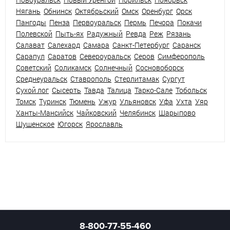
Нягань
Обнинск
Октябрьский
Омск
Оренбург
Орск
Пангоды
Пенза
Первоуральск
Пермь
Печора
Покачи
Полевской
Пыть-ях
Радужный
Ревда
Реж
Рязань
Салават
Салехард
Самара
Санкт-Петербург
Саранск
Сарапул
Саратов
Североуральск
Серов
Симферополь
Советский
Соликамск
Солнечный
Сосновоборск
Среднеуральск
Ставрополь
Стерлитамак
Сургут
Сухой лог
Сысерть
Тавда
Талица
Тарко-Сале
Тобольск
Томск
Туринск
Тюмень
Ужур
Ульяновск
Уфа
Ухта
Уяр
Ханты-Мансийск
Чайковский
Челябинск
Шарыпово
Шушенское
Югорск
Ярославль
8-800-77-55-460