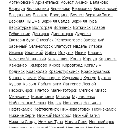
Артемовский
Архангельск
Асбест
Ачинск
Балаково
Барнаул
Белоярский
Березники
Березовка
Березовский
Богданович
Боготол
Бородино
Брянск
Верхний Тагил
Верхняя Пышма
Верхняя Салда
Верхняя Тура
Верхотурье
Волгоград
Волчанск
Воткинск
Глазов
Губкинский
Дегтярск
Дивногорск
Дудинка
Екатеринбург
Енисейск
Железногорск
Заозёрный
Заречный
Зеленогорск
Златоуст
Ивдель
Игарка
Ижевск
Иланский
Ирбит
Иркутск
Ишим
Казань
Каменск-Уральский
Камышлов
Канск
Караул
Карпинск
Качканар
Кемерово
Киров
Кировград
Когалым
Кодинск
Краснодар
Краснотурьинск
Красноуральск
Красноуфимск
Красноярск
Кудымкар
Кунгур
Курган
Кушва
Кызыл
Лабытнанги
Лангепас
Лесной
Лесосибирск
Лянтор
Магнитогорск
Мегион
Миасс
Минусинск
Михайловск
Москва
Муравленко
Набережные Челны
Надым
Назарово
Невьянск
Нефтекамск
Нефтеюганск
Нижневартовск
Нижнекамск
Нижние Серги
Нижний Новгород
Нижний Тагил
Нижняя Салда
Нижняя Тура
Новая Ляля
Новосибирск
Новоуральск
Новый Уренгой
Норильск
Ноябрьск