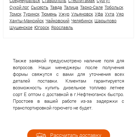
Среднеуральск
Ставрополь
Стерлитамак
Сургут
Сухой лог
Сысерть
Тавда
Талица
Тарко-Сале
Тобольск
Томск
Туринск
Тюмень
Ужур
Ульяновск
Уфа
Ухта
Уяр
Ханты-Мансийск
Чайковский
Челябинск
Шарыпово
Шушенское
Югорск
Ярославль
Также заявкой предусмотрено наличие поля для
вопросов. Наши менеджеры после получения
формы свяжутся с вами для уточнения всех
деталей поставки. Клиентам гарантируется
возможность купить дизельное топливо летнее
сорт Е оптом с доставкой в г.Нефтеюганск быстро.
Простоев в вашей работе из-за задержки с
транспортировкой горючего не будет.
Рассчитать доставку