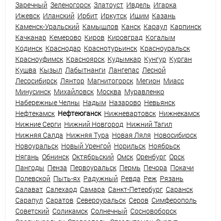
Заречный
Зеленогорск
Златоуст
Ивдель
Игарка
Ижевск
Иланский
Ирбит
Иркутск
Ишим
Казань
Каменск-Уральский
Камышлов
Канск
Караул
Карпинск
Качканар
Кемерово
Киров
Кировград
Когалым
Кодинск
Краснодар
Краснотурьинск
Красноуральск
Красноуфимск
Красноярск
Кудымкар
Кунгур
Курган
Кушва
Кызыл
Лабытнанги
Лангепас
Лесной
Лесосибирск
Лянтор
Магнитогорск
Мегион
Миасс
Минусинск
Михайловск
Москва
Муравленко
Набережные Челны
Надым
Назарово
Невьянск
Нефтекамск
Нефтеюганск
Нижневартовск
Нижнекамск
Нижние Серги
Нижний Новгород
Нижний Тагил
Нижняя Салда
Нижняя Тура
Новая Ляля
Новосибирск
Новоуральск
Новый Уренгой
Норильск
Ноябрьск
Нягань
Обнинск
Октябрьский
Омск
Оренбург
Орск
Пангоды
Пенза
Первоуральск
Пермь
Печора
Покачи
Полевской
Пыть-ях
Радужный
Ревда
Реж
Рязань
Салават
Салехард
Самара
Санкт-Петербург
Саранск
Сарапул
Саратов
Североуральск
Серов
Симферополь
Советский
Соликамск
Солнечный
Сосновоборск