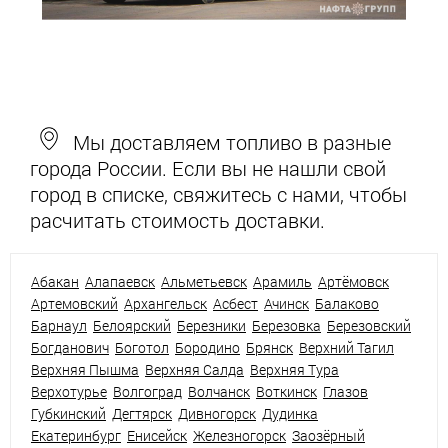
Мы доставляем топливо в разные
города России. Если вы не нашли свой
город в списке, свяжитесь с нами, чтобы
расчитать стоимость доставки.
Абакан
Алапаевск
Альметьевск
Арамиль
Артёмовск
Артемовский
Архангельск
Асбест
Ачинск
Балаково
Барнаул
Белоярский
Березники
Березовка
Березовский
Богданович
Боготол
Бородино
Брянск
Верхний Тагил
Верхняя Пышма
Верхняя Салда
Верхняя Тура
Верхотурье
Волгоград
Волчанск
Воткинск
Глазов
Губкинский
Дегтярск
Дивногорск
Дудинка
Екатеринбург
Енисейск
Железногорск
Заозёрный