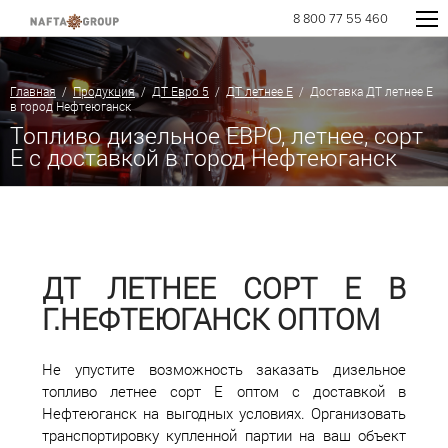
8 800 77 55 460
Главная
/
Продукция
/
ДТ Евро 5
/
ДТ летнее Е
/ Доставка ДТ летнее Е
в город Нефтеюганск
Топливо дизельное ЕВРО, летнее, сорт
E с доставкой в город Нефтеюганск
ДТ ЛЕТНЕЕ СОРТ Е В
Г.НЕФТЕЮГАНСК ОПТОМ
Не упустите возможность заказать дизельное
топливо летнее сорт Е оптом с доставкой в
Нефтеюганск на выгодных условиях. Организовать
транспортировку купленной партии на ваш объект