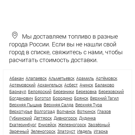
Мы доставляем топливо в разные
города России. Если вы не нашли свой
город в списке, свяжитесь с нами, чтобы
расчитать стоимость доставки.
Абакан
Алапаевск
Альметьевск
Арамиль
Артёмовск
Артемовский
Архангельск
Асбест
Ачинск
Балаково
Барнаул
Белоярский
Березники
Березовка
Березовский
Богданович
Боготол
Бородино
Брянск
Верхний Тагил
Верхняя Пышма
Верхняя Салда
Верхняя Тура
Верхотурье
Волгоград
Волчанск
Воткинск
Глазов
Губкинский
Дегтярск
Дивногорск
Дудинка
Екатеринбург
Енисейск
Железногорск
Заозёрный
Заречный
Зеленогорск
Златоуст
Ивдель
Игарка