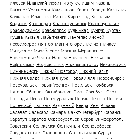
Ижевск
Иланский
Ирбит
Иркутск
Ишим
Казань
Каменск-Уральский
Камышлов
Канск
Караул
Карпинск
Качканар
Кемерово
Киров
Кировград
Когалым
Кодинск
Краснодар
Краснотурьинск
Красноуральск
Красноуфимск
Красноярск
Кудымкар
Кунгур
Курган
Кушва
Кызыл
Лабытнанги
Лангепас
Лесной
Лесосибирск
Лянтор
Магнитогорск
Мегион
Миасс
Минусинск
Михайловск
Москва
Муравленко
Набережные Челны
Надым
Назарово
Невьянск
Нефтекамск
Нефтеюганск
Нижневартовск
Нижнекамск
Нижние Серги
Нижний Новгород
Нижний Тагил
Нижняя Салда
Нижняя Тура
Новая Ляля
Новосибирск
Новоуральск
Новый Уренгой
Норильск
Ноябрьск
Нягань
Обнинск
Октябрьский
Омск
Оренбург
Орск
Пангоды
Пенза
Первоуральск
Пермь
Печора
Покачи
Полевской
Пыть-ях
Радужный
Ревда
Реж
Рязань
Салават
Салехард
Самара
Санкт-Петербург
Саранск
Сарапул
Саратов
Североуральск
Серов
Симферополь
Советский
Соликамск
Солнечный
Сосновоборск
Среднеуральск
Ставрополь
Стерлитамак
Сургут