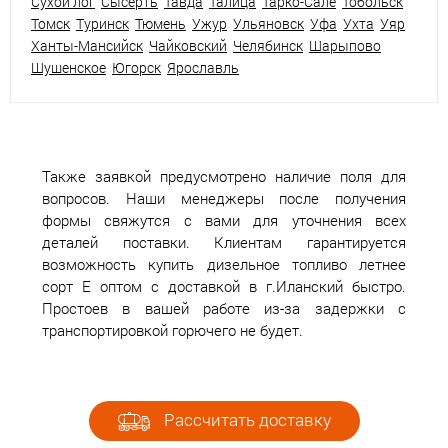
Сухой лог
Сысерть
Тавда
Талица
Тарко-Сале
Тобольск
Томск
Туринск
Тюмень
Ужур
Ульяновск
Уфа
Ухта
Уяр
Ханты-Мансийск
Чайковский
Челябинск
Шарыпово
Шушенское
Югорск
Ярославль
Также заявкой предусмотрено наличие поля для
вопросов. Наши менеджеры после получения
формы свяжутся с вами для уточнения всех
деталей поставки. Клиентам гарантируется
возможность купить дизельное топливо летнее
сорт Е оптом с доставкой в г.Иланский быстро.
Простоев в вашей работе из-за задержки с
транспортировкой горючего не будет.
Рассчитать доставку