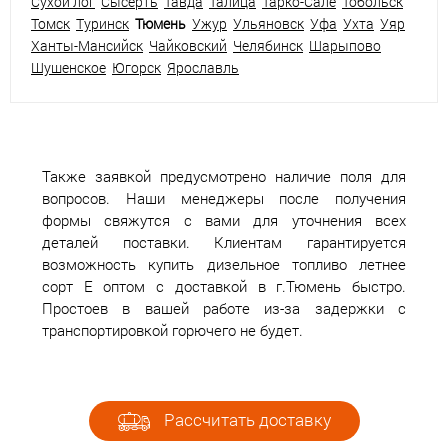
Сухой лог
Сысерть
Тавда
Талица
Тарко-Сале
Тобольск
Томск
Туринск
Тюмень
Ужур
Ульяновск
Уфа
Ухта
Уяр
Ханты-Мансийск
Чайковский
Челябинск
Шарыпово
Шушенское
Югорск
Ярославль
Также заявкой предусмотрено наличие поля для
вопросов. Наши менеджеры после получения
формы свяжутся с вами для уточнения всех
деталей поставки. Клиентам гарантируется
возможность купить дизельное топливо летнее
сорт Е оптом с доставкой в г.Тюмень быстро.
Простоев в вашей работе из-за задержки с
транспортировкой горючего не будет.
Рассчитать доставку