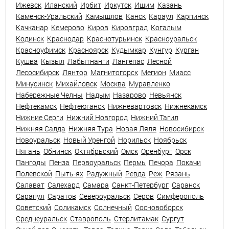
Ижевск
Иланский
Ирбит
Иркутск
Ишим
Казань
Каменск-Уральский
Камышлов
Канск
Караул
Карпинск
Качканар
Кемерово
Киров
Кировград
Когалым
Кодинск
Краснодар
Краснотурьинск
Красноуральск
Красноуфимск
Красноярск
Кудымкар
Кунгур
Курган
Кушва
Кызыл
Лабытнанги
Лангепас
Лесной
Лесосибирск
Лянтор
Магнитогорск
Мегион
Миасс
Минусинск
Михайловск
Москва
Муравленко
Набережные Челны
Надым
Назарово
Невьянск
Нефтекамск
Нефтеюганск
Нижневартовск
Нижнекамск
Нижние Серги
Нижний Новгород
Нижний Тагил
Нижняя Салда
Нижняя Тура
Новая Ляля
Новосибирск
Новоуральск
Новый Уренгой
Норильск
Ноябрьск
Нягань
Обнинск
Октябрьский
Омск
Оренбург
Орск
Пангоды
Пенза
Первоуральск
Пермь
Печора
Покачи
Полевской
Пыть-ях
Радужный
Ревда
Реж
Рязань
Салават
Салехард
Самара
Санкт-Петербург
Саранск
Сарапул
Саратов
Североуральск
Серов
Симферополь
Советский
Соликамск
Солнечный
Сосновоборск
Среднеуральск
Ставрополь
Стерлитамак
Сургут