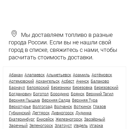
Мы доставляем топливо в разные
города России. Если вы не нашли свой
город в списке, свяжитесь с нами, чтобы
расчитать стоимость доставки.
Абакан
Алапаевск
Альметьевск
Арамиль
Артёмовск
Артемовский
Архангельск
Асбест
Ачинск
Балаково
Барнаул
Белоярский
Березники
Березовка
Березовский
Богданович
Боготол
Бородино
Брянск
Верхний Тагил
Верхняя Пышма
Верхняя Салда
Верхняя Тура
Верхотурье
Волгоград
Волчанск
Воткинск
Глазов
Губкинский
Дегтярск
Дивногорск
Дудинка
Екатеринбург
Енисейск
Железногорск
Заозёрный
Заречный
Зеленогорск
Златоуст
Ивдель
Игарка