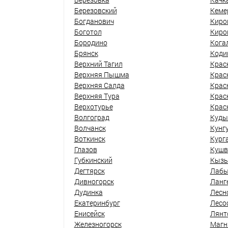
Березовский
Кеме
Богданович
Киро
Боготол
Киро
Бородино
Кога
Брянск
Коди
Верхний Тагил
Крас
Верхняя Пышма
Крас
Верхняя Салда
Крас
Верхняя Тура
Крас
Верхотурье
Крас
Волгоград
Куды
Волчанск
Кунг
Воткинск
Кург
Глазов
Кушв
Губкинский
Кыз
Дегтярск
Лабы
Дивногорск
Ланг
Дудинка
Лесн
Екатеринбург
Лесо
Енисейск
Лянт
Железногорск
Магн