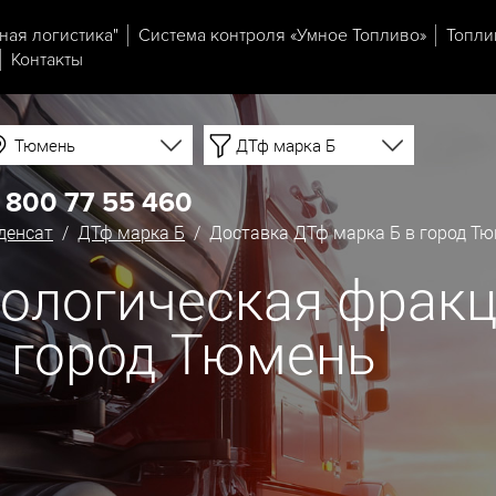
ная логистика"
Система контроля «Умное Топливо»
Топли
Контакты
Тюмень
ДТф марка Б
 800 77 55 460
денсат
/
ДТф марка Б
/ Доставка ДТф марка Б в город Т
ологическая фракц
в город Тюмень