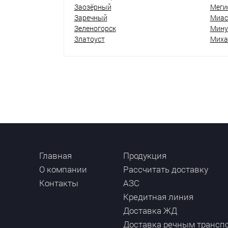
Заозёрный
Меги
Заречный
Миас
Зеленогорск
Мину
Златоуст
Миха
Главная
Продукция
О компании
Рассчитать доставку
Контакты
АЗС
Кредитная линия
Доставка ЖД
Доставка речным трансп