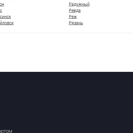
он
Радужный
с
Ревда
синск
Реж
йловск
Рязань
ортом