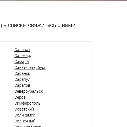
 в списке, свяжитесь с нами,
Салават
Салехард
Самара
Санкт-Петербург
Саранск
Сарапул
Саратов
Североуральск
Серов
Симферополь
Советский
Соликамск
Солнечный
Сосновоборск