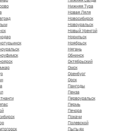
рово
Нижняя Тура
в
Новая Ляля
вград
Новосибирск
лым
Новоуральск
нск
Новый Уренгой
нодар
Норильск
нотурьинск
Ноябрьск
ноуральск
Нягань
ноуфимск
Обнинск
ноярск
Октябрьский
мкар
Омск
ур
Оренбург
ан
Орск
а
Пангоды
ыл
Пенза
тнанги
Первоуральск
епас
Пермь
ой
Печора
сибирск
Покачи
ор
Полевской
итогорск
Пыть-ях