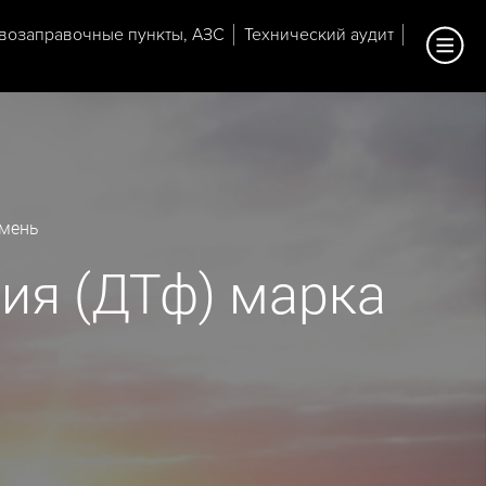
возаправочные пункты, АЗС
Технический аудит
юмень
ия (ДТф) марка