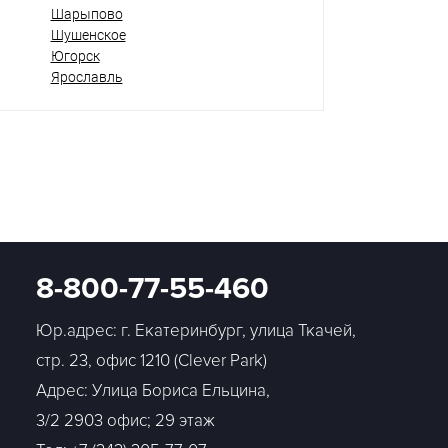
Шарыпово
Шушенское
Югорск
Ярославль
8-800-77-55-460
Юр.адрес: г. Екатеринбург, улица Ткачей,
стр. 23, офис 1210 (Clever Park)
Адрес: Улица Бориса Ельцина,
3/2 2903 офис; 29 этаж