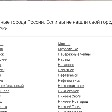
ые города России. Если вы не нашли свой город
вки.
ль
Москва
ка
Муравленко
ск
Набережные Челны
ский
Надым
т
Назарово
тск
Невьянск
м
Нефтекамск
нь
Нефтеюганск
нск-Уральский
Нижневартовск
ышлов
Нижнекамск
к
Нижние Серги
ул
Нижний Новгород
инск
Нижний Тагил
анар
Нижняя Салда