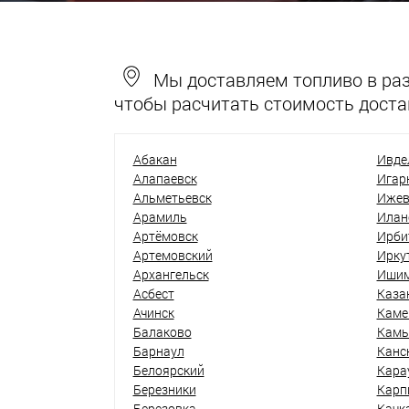
Мы доставляем топливо в разн
чтобы расчитать стоимость доста
Абакан
Ивде
Алапаевск
Игар
Альметьевск
Ижев
Арамиль
Илан
Артёмовск
Ирби
Артемовский
Ирку
Архангельск
Иши
Асбест
Каза
Ачинск
Каме
Балаково
Кам
Барнаул
Канс
Белоярский
Кара
Березники
Карп
Березовка
Качк