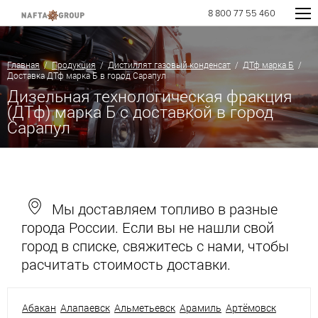
8 800 77 55 460
Главная
/
Продукция
/
Дистиллят газовый конденсат
/
ДТф марка Б
/
Доставка ДТф марка Б в город Сарапул
Дизельная технологическая фракция
(ДТф) марка Б с доставкой в город
Сарапул
Мы доставляем топливо в разные
города России. Если вы не нашли свой
город в списке, свяжитесь с нами, чтобы
расчитать стоимость доставки.
Абакан
Алапаевск
Альметьевск
Арамиль
Артёмовск