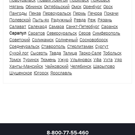
Нягань
Обнинск
Октябрьский
Омск
Оренбург
Орск
Пангоды
Пенза
Первоуральск
Пермь
Печора
Покачи
Полевской
Пыть-ях
Радужный
Ревда
Реж
Рязань
Салават
Салехард
Самара
Санкт-Петербург
Саранск
Сарапул
Саратов
Североуральск
Серов
Симферополь
Советский
Соликамск
Солнечный
Сосновоборск
Среднеуральск
Ставрополь
Стерлитамак
Сургут
Сухой лог
Сысерть
Тавда
Талица
Тарко-Сале
Тобольск
Томск
Туринск
Тюмень
Ужур
Ульяновск
Уфа
Ухта
Уяр
Ханты-Мансийск
Чайковский
Челябинск
Шарыпово
Шушенское
Югорск
Ярославль
8-800-77-55-460