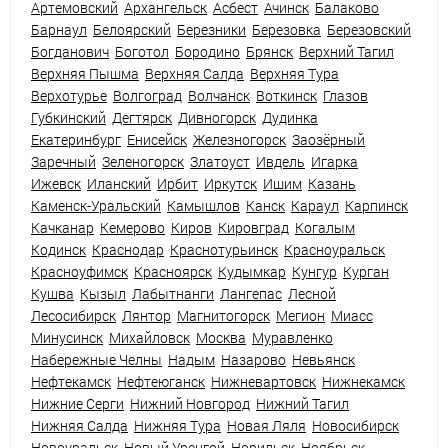
Артемовский
Архангельск
Асбест
Ачинск
Балаково
Барнаул
Белоярский
Березники
Березовка
Березовский
Богданович
Боготол
Бородино
Брянск
Верхний Тагил
Верхняя Пышма
Верхняя Салда
Верхняя Тура
Верхотурье
Волгоград
Волчанск
Воткинск
Глазов
Губкинский
Дегтярск
Дивногорск
Дудинка
Екатеринбург
Енисейск
Железногорск
Заозёрный
Заречный
Зеленогорск
Златоуст
Ивдель
Игарка
Ижевск
Иланский
Ирбит
Иркутск
Ишим
Казань
Каменск-Уральский
Камышлов
Канск
Караул
Карпинск
Качканар
Кемерово
Киров
Кировград
Когалым
Кодинск
Краснодар
Краснотурьинск
Красноуральск
Красноуфимск
Красноярск
Кудымкар
Кунгур
Курган
Кушва
Кызыл
Лабытнанги
Лангепас
Лесной
Лесосибирск
Лянтор
Магнитогорск
Мегион
Миасс
Минусинск
Михайловск
Москва
Муравленко
Набережные Челны
Надым
Назарово
Невьянск
Нефтекамск
Нефтеюганск
Нижневартовск
Нижнекамск
Нижние Серги
Нижний Новгород
Нижний Тагил
Нижняя Салда
Нижняя Тура
Новая Ляля
Новосибирск
Новоуральск
Новый Уренгой
Норильск
Ноябрьск