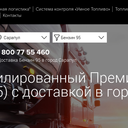
ная логистика"
Система контроля «Умное Топливо»
Топли
Контакты
Сарапул
Бензин 95
 800 77 55 460
оставка Бензин 95 в город Сарапул
тилированный Прем
К5) с доставкой в г