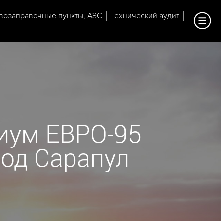
возаправочные пункты, АЗС
Технический аудит
иум ЕВРО-95
ород Сарапул