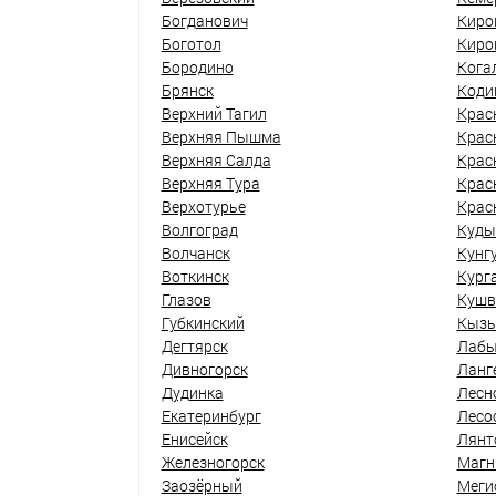
Богданович
Киро
Боготол
Киро
Бородино
Кога
Брянск
Коди
Верхний Тагил
Крас
Верхняя Пышма
Крас
Верхняя Салда
Крас
Верхняя Тура
Крас
Верхотурье
Крас
Волгоград
Куды
Волчанск
Кунг
Воткинск
Кург
Глазов
Кушв
Губкинский
Кыз
Дегтярск
Лабы
Дивногорск
Ланг
Дудинка
Лесн
Екатеринбург
Лесо
Енисейск
Лянт
Железногорск
Магн
Заозёрный
Меги