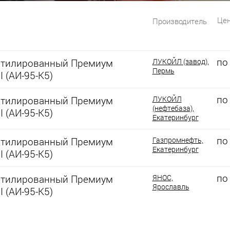
Цен
Производитель
по
этилированный Премиум
ЛУКОЙЛ (завод),
Пермь
I (АИ-95-К5)
по
этилированный Премиум
ЛУКОЙЛ
(нефтебаза),
I (АИ-95-К5)
Екатеринбург
по
этилированный Премиум
Газпромнефть,
Екатеринбург
I (АИ-95-К5)
по
этилированный Премиум
ЯНОС,
Ярославль
I (АИ-95-К5)