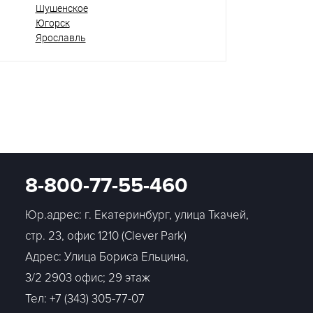
Шушенское
Югорск
Ярославль
8-800-77-55-460
Юр.адрес: г. Екатеринбург, улица Ткачей,
стр. 23, офис 1210 (Clever Park)
Адрес: Улица Бориса Ельцина,
3/2 2903 офис; 29 этаж
Тел:
+7 (343) 305-77-07