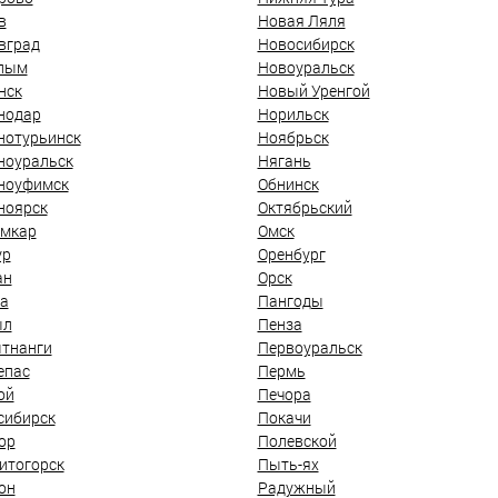
в
Новая Ляля
вград
Новосибирск
лым
Новоуральск
нск
Новый Уренгой
нодар
Норильск
нотурьинск
Ноябрьск
ноуральск
Нягань
ноуфимск
Обнинск
ноярск
Октябрьский
мкар
Омск
ур
Оренбург
ан
Орск
а
Пангоды
ыл
Пенза
тнанги
Первоуральск
епас
Пермь
ой
Печора
сибирск
Покачи
ор
Полевской
итогорск
Пыть-ях
он
Радужный