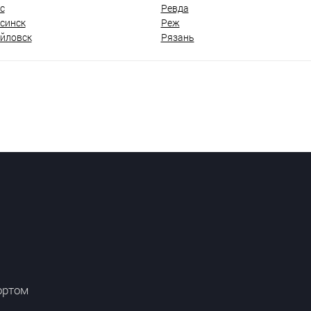
с
Ревда
синск
Реж
йловск
Рязань
ортом