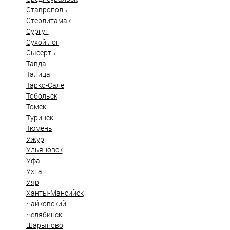
Ставрополь
Стерлитамак
Сургут
Сухой лог
Сысерть
Тавда
Талица
Тарко-Сале
Тобольск
Томск
Туринск
Тюмень
Ужур
Ульяновск
Уфа
Ухта
Уяр
Ханты-Мансийск
Чайковский
Челябинск
Шарыпово