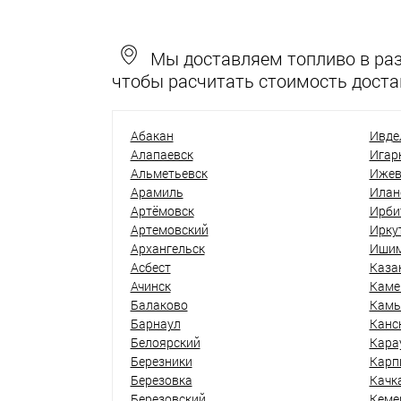
Мы доставляем топливо в разн
чтобы расчитать стоимость доста
Абакан
Ивде
Алапаевск
Игар
Альметьевск
Ижев
Арамиль
Илан
Артёмовск
Ирби
Артемовский
Ирку
Архангельск
Иши
Асбест
Каза
Ачинск
Каме
Балаково
Кам
Барнаул
Канс
Белоярский
Кара
Березники
Карп
Березовка
Качк
Березовский
Кеме