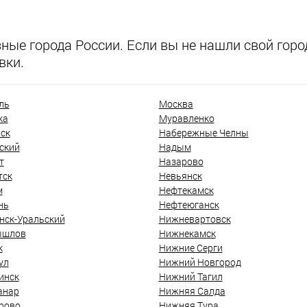
ые города России. Если вы не нашли свой город
вки.
ль
Москва
ка
Муравленко
ск
Набережные Челны
ский
Надым
т
Назарово
тск
Невьянск
м
Нефтекамск
нь
Нефтеюганск
нск-Уральский
Нижневартовск
ышлов
Нижнекамск
к
Нижние Серги
ул
Нижний Новгород
инск
Нижний Тагил
анар
Нижняя Салда
рово
Нижняя Тура