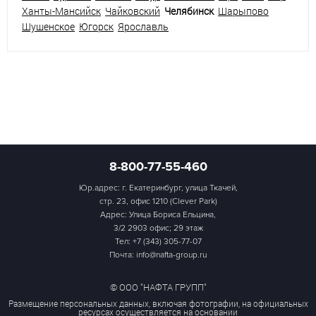
Ханты-Мансийск
Чайковский
Челябинск
Шарыпово
Шушенское
Югорск
Ярославль
8-800-77-55-460
Юр.адрес: г. Екатеринбург, улица Ткачей,
стр. 23, офис 1210 (Clever Park)
Адрес: Улица Бориса Ельцина,
3/2 2903 офис; 29 этаж
Тел:
+7 (343) 305-77-07
Почта: info@nafta-group.ru
© ООО "НАФТА ГРУПП"
Размещение персональных данных, включая фотографии, на официальных
ресурсах осуществляется на основании