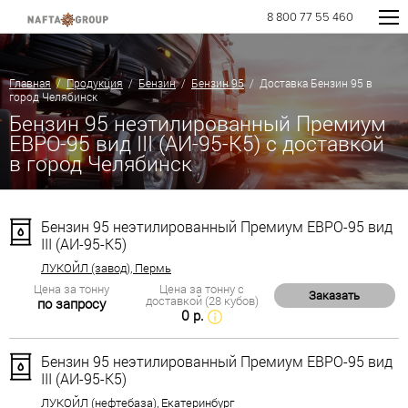
8 800 77 55 460
Главная
/
Продукция
/
Бензин
/
Бензин 95
/ Доставка Бензин 95 в
город Челябинск
Бензин 95 неэтилированный Премиум
ЕВРО-95 вид III (АИ-95-К5) с доставкой
в город Челябинск
Бензин 95 неэтилированный Премиум ЕВРО-95 вид
III (АИ-95-К5)
ЛУКОЙЛ (завод), Пермь
Цена за тонну
Цена за тонну с
Заказать
доставкой (28 кубов)
по запросу
0 р.
Бензин 95 неэтилированный Премиум ЕВРО-95 вид
III (АИ-95-К5)
ЛУКОЙЛ (нефтебаза), Екатеринбург