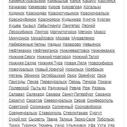
Каменск-Уральский
Камышлов
Канск
Караул
Карпинск
Качканар
Кемерово
Киров
Кировград
Когалым
Кодинск
Краснодар
Краснотурьинск
Красноуральск
Красноуфимск
Красноярск
Кудымкар
Кунгур
Курган
Кушва
Кызыл
Лабытнанги
Лангепас
Лесной
Лесосибирск
Лянтор
Магнитогорск
Мегион
Миасс
Минусинск
Михайловск
Москва
Муравленко
Набережные Челны
Надым
Назарово
Невьянск
Нефтекамск
Нефтеюганск
Нижневартовск
Нижнекамск
Нижние Серги
Нижний Новгород
Нижний Тагил
Нижняя Салда
Нижняя Тура
Новая Ляля
Новосибирск
Новоуральск
Новый Уренгой
Норильск
Ноябрьск
Нягань
Обнинск
Октябрьский
Омск
Оренбург
Орск
Пангоды
Пенза
Первоуральск
Пермь
Печора
Покачи
Полевской
Пыть-ях
Радужный
Ревда
Реж
Рязань
Салават
Салехард
Самара
Санкт-Петербург
Саранск
Сарапул
Саратов
Североуральск
Серов
Симферополь
Советский
Соликамск
Солнечный
Сосновоборск
Среднеуральск
Ставрополь
Стерлитамак
Сургут
Сухой лог
Сысерть
Тавда
Талица
Тарко-Сале
Тобольск
Томск
Туринск
Тюмень
Ужур
Ульяновск
Уфа
Ухта
Уяр