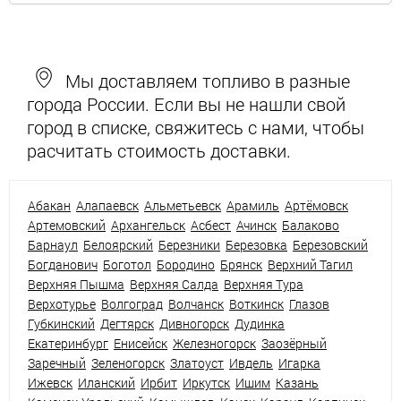
Мы доставляем топливо в разные
города России. Если вы не нашли свой
город в списке, свяжитесь с нами, чтобы
расчитать стоимость доставки.
Абакан
Алапаевск
Альметьевск
Арамиль
Артёмовск
Артемовский
Архангельск
Асбест
Ачинск
Балаково
Барнаул
Белоярский
Березники
Березовка
Березовский
Богданович
Боготол
Бородино
Брянск
Верхний Тагил
Верхняя Пышма
Верхняя Салда
Верхняя Тура
Верхотурье
Волгоград
Волчанск
Воткинск
Глазов
Губкинский
Дегтярск
Дивногорск
Дудинка
Екатеринбург
Енисейск
Железногорск
Заозёрный
Заречный
Зеленогорск
Златоуст
Ивдель
Игарка
Ижевск
Иланский
Ирбит
Иркутск
Ишим
Казань