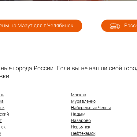
ены на Мазут для г.Челябинск
Рассч
ые города России. Если вы не нашли свой город
вки.
ль
Москва
ка
Муравленко
ск
Набережные Челны
ский
Надым
т
Назарово
тск
Невьянск
м
Нефтекамск