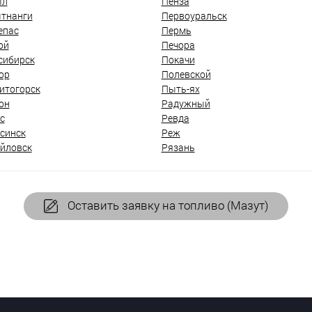
ыл
Пенза
тнанги
Первоуральск
епас
Пермь
ой
Печора
сибирск
Покачи
ор
Полевской
итогорск
Пыть-ях
он
Радужный
с
Ревда
синск
Реж
йловск
Рязань
Оставить заявку на топливо (Мазут)