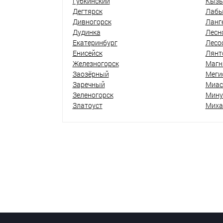
Губкинский
Кыз
Дегтярск
Лабы
Дивногорск
Ланг
Дудинка
Лесн
Екатеринбург
Лесо
Енисейск
Лянт
Железногорск
Магн
Заозёрный
Меги
Заречный
Миас
Зеленогорск
Мину
Златоуст
Миха