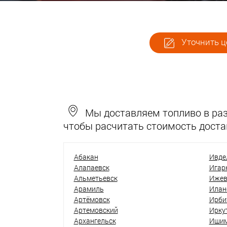
Уточнить ц
Мы доставляем топливо в разн
чтобы расчитать стоимость доста
Абакан
Ивде
Алапаевск
Игар
Альметьевск
Ижев
Арамиль
Илан
Артёмовск
Ирби
Артемовский
Ирку
Архангельск
Иши