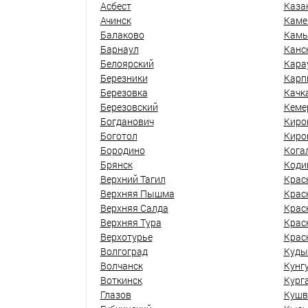
Асбест
Каза
Ачинск
Каме
Балаково
Кам
Барнаул
Канс
Белоярский
Кара
Березники
Карп
Березовка
Качк
Березовский
Кеме
Богданович
Киро
Боготол
Киро
Бородино
Кога
Брянск
Коди
Верхний Тагил
Крас
Верхняя Пышма
Крас
Верхняя Салда
Крас
Верхняя Тура
Крас
Верхотурье
Крас
Волгоград
Куды
Волчанск
Кунг
Воткинск
Кург
Глазов
Кушв