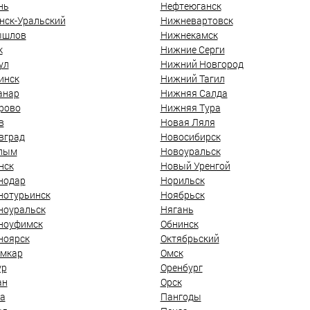
нь
Нефтеюганск
нск-Уральский
Нижневартовск
ышлов
Нижнекамск
к
Нижние Серги
ул
Нижний Новгород
инск
Нижний Тагил
анар
Нижняя Салда
рово
Нижняя Тура
в
Новая Ляля
вград
Новосибирск
лым
Новоуральск
нск
Новый Уренгой
нодар
Норильск
нотурьинск
Ноябрьск
ноуральск
Нягань
ноуфимск
Обнинск
ноярск
Октябрьский
мкар
Омск
ур
Оренбург
ан
Орск
а
Пангоды