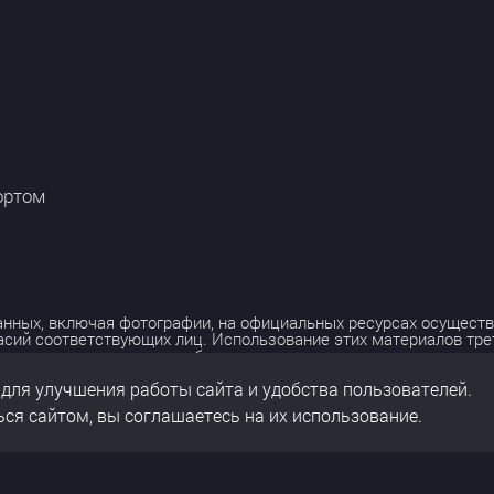
ортом
нных, включая фотографии, на официальных ресурсах осуществ
асий соответствующих лиц. Использование этих материалов тр
лько с разрешения правообладателя.
 для улучшения работы сайта и удобства пользователей.
льных данных
нальных данных
ся сайтом, вы соглашаетесь на их использование.