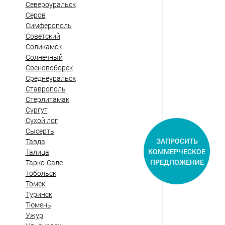
Североуральск
Серов
Симферополь
Советский
Соликамск
Солнечный
Сосновоборск
Среднеуральск
Ставрополь
Стерлитамак
Сургут
Сухой лог
Сысерть
ЗАПРОСИТЬ
Тавда
КОММЕРЧЕСКОЕ
Талица
ПРЕДЛОЖЕНИЕ
Тарко-Сале
Тобольск
Томск
Туринск
Тюмень
Ужур