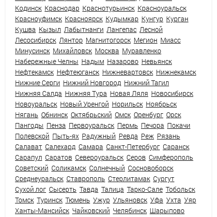
Кодинск
Краснодар
Краснотурьинск
Красноуральск
Красноуфимск
Красноярск
Кудымкар
Кунгур
Курган
Кушва
Кызыл
Лабытнанги
Лангепас
Лесной
Лесосибирск
Лянтор
Магнитогорск
Мегион
Миасс
Минусинск
Михайловск
Москва
Муравленко
Набережные Челны
Надым
Назарово
Невьянск
Нефтекамск
Нефтеюганск
Нижневартовск
Нижнекамск
Нижние Серги
Нижний Новгород
Нижний Тагил
Нижняя Салда
Нижняя Тура
Новая Ляля
Новосибирск
Новоуральск
Новый Уренгой
Норильск
Ноябрьск
Нягань
Обнинск
Октябрьский
Омск
Оренбург
Орск
Пангоды
Пенза
Первоуральск
Пермь
Печора
Покачи
Полевской
Пыть-ях
Радужный
Ревда
Реж
Рязань
Салават
Салехард
Самара
Санкт-Петербург
Саранск
Сарапул
Саратов
Североуральск
Серов
Симферополь
Советский
Соликамск
Солнечный
Сосновоборск
Среднеуральск
Ставрополь
Стерлитамак
Сургут
Сухой лог
Сысерть
Тавда
Талица
Тарко-Сале
Тобольск
Томск
Туринск
Тюмень
Ужур
Ульяновск
Уфа
Ухта
Уяр
Ханты-Мансийск
Чайковский
Челябинск
Шарыпово