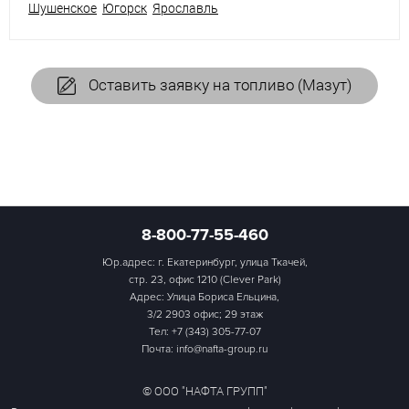
Шушенское
Югорск
Ярославль
Оставить заявку на топливо (Мазут)
8-800-77-55-460
Юр.адрес: г. Екатеринбург, улица Ткачей,
стр. 23, офис 1210 (Clever Park)
Адрес: Улица Бориса Ельцина,
3/2 2903 офис; 29 этаж
Тел:
+7 (343) 305-77-07
Почта: info@nafta-group.ru
© ООО "НАФТА ГРУПП"