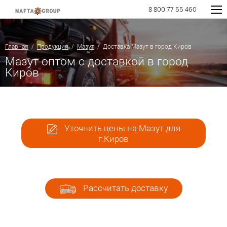
8 800 77 55 460
Главная
/
Продукция
/
Мазут
/ Доставка Мазут в город Киров
Мазут оптом с доставкой в город
Киров
Уточнить цены на Мазут для
г.Киров
Рассчитать доставку