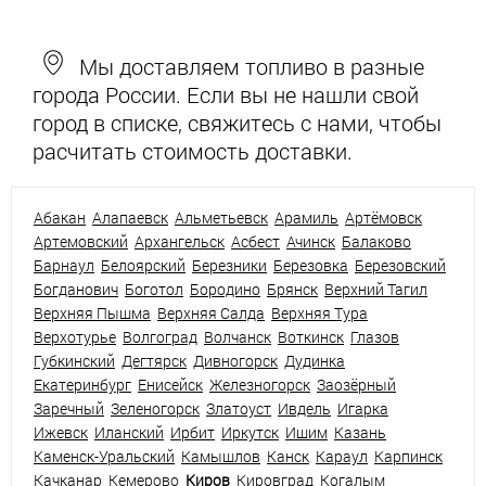
Мы доставляем топливо в разные
города России. Если вы не нашли свой
город в списке, свяжитесь с нами, чтобы
расчитать стоимость доставки.
Абакан
Алапаевск
Альметьевск
Арамиль
Артёмовск
Артемовский
Архангельск
Асбест
Ачинск
Балаково
Барнаул
Белоярский
Березники
Березовка
Березовский
Богданович
Боготол
Бородино
Брянск
Верхний Тагил
Верхняя Пышма
Верхняя Салда
Верхняя Тура
Верхотурье
Волгоград
Волчанск
Воткинск
Глазов
Губкинский
Дегтярск
Дивногорск
Дудинка
Екатеринбург
Енисейск
Железногорск
Заозёрный
Заречный
Зеленогорск
Златоуст
Ивдель
Игарка
Ижевск
Иланский
Ирбит
Иркутск
Ишим
Казань
Каменск-Уральский
Камышлов
Канск
Караул
Карпинск
Качканар
Кемерово
Киров
Кировград
Когалым