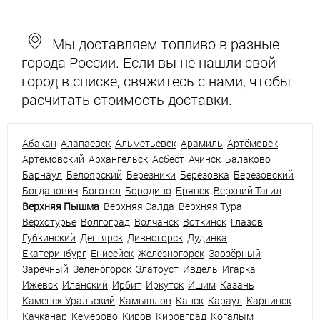
Мы доставляем топливо в разные
города России. Если вы не нашли свой
город в списке, свяжитесь с нами, чтобы
расчитать стоимость доставки.
Абакан
Алапаевск
Альметьевск
Арамиль
Артёмовск
Артемовский
Архангельск
Асбест
Ачинск
Балаково
Барнаул
Белоярский
Березники
Березовка
Березовский
Богданович
Боготол
Бородино
Брянск
Верхний Тагил
Верхняя Пышма
Верхняя Салда
Верхняя Тура
Верхотурье
Волгоград
Волчанск
Воткинск
Глазов
Губкинский
Дегтярск
Дивногорск
Дудинка
Екатеринбург
Енисейск
Железногорск
Заозёрный
Заречный
Зеленогорск
Златоуст
Ивдель
Игарка
Ижевск
Иланский
Ирбит
Иркутск
Ишим
Казань
Каменск-Уральский
Камышлов
Канск
Караул
Карпинск
Качканар
Кемерово
Киров
Кировград
Когалым