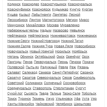
Кодинск
Краснодар
Краснотурьинск
Красноуральск
Красноуфимск
Красноярск
Кудымкар
Кунгур
Курган
Кушва
Кызыл
Лабытнанги
Лангепас
Лесной
Лесосибирск
Лянтор
Магнитогорск
Мегион
Миасс
Минусинск
Михайловск
Москва
Муравленко
Набережные Челны
Надым
Назарово
Невьянск
Нефтекамск
Нефтеюганск
Нижневартовск
Нижнекамск
Нижние Серги
Нижний Новгород
Нижний Тагил
Нижняя Салда
Нижняя Тура
Новая Ляля
Новосибирск
Новоуральск
Новый Уренгой
Норильск
Ноябрьск
Нягань
Обнинск
Октябрьский
Омск
Оренбург
Орск
Пангоды
Пенза
Первоуральск
Пермь
Печора
Покачи
Полевской
Пыть-ях
Радужный
Ревда
Реж
Рязань
Салават
Салехард
Самара
Санкт-Петербург
Саранск
Сарапул
Саратов
Североуральск
Серов
Симферополь
Советский
Соликамск
Солнечный
Сосновоборск
Среднеуральск
Ставрополь
Стерлитамак
Сургут
Сухой лог
Сысерть
Тавда
Талица
Тарко-Сале
Тобольск
Томск
Туринск
Тюмень
Ужур
Ульяновск
Уфа
Ухта
Уяр
Ханты-Мансийск
Чайковский
Челябинск
Шарыпово