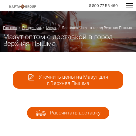
8 800 77 55 460
Главная
/
Продукция
/
Мазут
/ Доставка Мазут в город Верхняя Пышма
Мазут оптом с доставкой в город
Верхняя Пышма
Уточнить цены на Мазут для
г.Верхняя Пышма
Рассчитать доставку