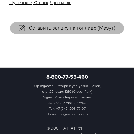
Шушенское
Югорск
Ярославль
Оставить заявку на топливо (Мазут)
8-800-77-55-460
Юр.адрес: г. Екатеринбург, улица Ткачей,
стр. 23, офис 1210 (Clever Park)
Адрес: Улица Бориса Ельцина,
3/2 2903 офис; 29 этаж
Тел:
+7 (343) 305-77-07
Почта: info@nafta-group.ru
© ООО "НАФТА ГРУПП"