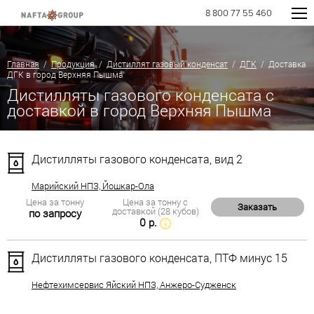
8 800 77 55 460
Главная
/
Продукция
/
Дистиллят газовый конденсат
/
ДГК
/ Доставка
ДГК в город Верхняя Пышма
Дистилляты газового конденсата с
доставкой в город Верхняя Пышма
Дистилляты газового конденсата, вид 2
Марийский НПЗ, Йошкар-Ола
Цена за тонну
Цена за тонну с
Заказать
доставкой (28 кубов)
по запросу
0 р.
Дистилляты газового конденсата, ПТФ минус 15
Нефтехимсервис Яйский НПЗ, Анжеро-Судженск