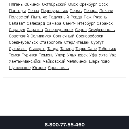
Нягань
Обнинск
Октябрьский
Омск
Оренбург
Орск
Пангоды
Пенза
Первоуральск
Пермь
Печора
Покачи
Полевской
Пыть-ях
Радужный
Ревда
Реж
Рязань
Салават
Салехард
Самара
Санкт-Петербург
Саранск
Сарапул
Саратов
Североуральск
Серов
Симферополь
Советский
Соликамск
Солнечный
Сосновоборск
Среднеуральск
Ставрополь
Стерлитамак
Сургут
Сухой лог
Сысерть
Тавда
Талица
Тарко-Сале
Тобольск
Томск
Туринск
Тюмень
Ужур
Ульяновск
Уфа
Ухта
Уяр
Ханты-Мансийск
Чайковский
Челябинск
Шарыпово
Шушенское
Югорск
Ярославль
8-800-77-55-460