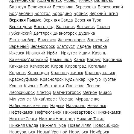
Артемовский
Архангельск
Асбест
Ачинск
Балаково
Барнаул
Белоярский
Березники
Березовка
Березовский
Богданович
Боготол
Бородино
Брянск
Верхний Тагил
Верхняя Пышма
Верхняя Салда
Верхняя Тура
Верхотурье
Волгоград
Волчанск
Воткинск
Глазов
Губкинский
Дегтярск
Дивногорск
Дудинка
Екатеринбург
Енисейск
Железногорск
Заозёрный
Заречный
Зеленогорск
Златоуст
Ивдель
Игарка
Ижевск
Иланский
Ирбит
Иркутск
Ишим
Казань
Каменск-Уральский
Камышлов
Канск
Караул
Карпинск
Качканар
Кемерово
Киров
Кировград
Когалым
Кодинск
Краснодар
Краснотурьинск
Красноуральск
Красноуфимск
Красноярск
Кудымкар
Кунгур
Курган
Кушва
Кызыл
Лабытнанги
Лангепас
Лесной
Лесосибирск
Лянтор
Магнитогорск
Мегион
Миасс
Минусинск
Михайловск
Москва
Муравленко
Набережные Челны
Надым
Назарово
Невьянск
Нефтекамск
Нефтеюганск
Нижневартовск
Нижнекамск
Нижние Серги
Нижний Новгород
Нижний Тагил
Нижняя Салда
Нижняя Тура
Новая Ляля
Новосибирск
Новоуральск
Новый Уренгой
Норильск
Ноябрьск