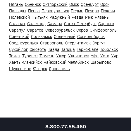
Нягань
Обнинск
Октябрьский
Омск
Оренбург
Орск
Пангоды
Пенза
Первоуральск
Пермь
Печора
Покачи
Полевской
Пыть-ях
Радужный
Ревда
Реж
Рязань
Салават
Салехард
Самара
Санкт-Петербург
Саранск
Сарапул
Саратов
Североуральск
Серов
Симферополь
Советский
Соликамск
Солнечный
Сосновоборск
Среднеуральск
Ставрополь
Стерлитамак
Сургут
Сухой лог
Сысерть
Тавда
Талица
Тарко-Сале
Тобольск
Томск
Туринск
Тюмень
Ужур
Ульяновск
Уфа
Ухта
Уяр
Ханты-Мансийск
Чайковский
Челябинск
Шарыпово
Шушенское
Югорск
Ярославль
8-800-77-55-460