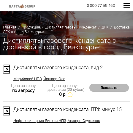
8 800 77 55 460
Главная
/
Продукция
/
Дистиллят газовый конденсат
/
ДГК
/ Доставка
ДГК в город Верхотурье
Дистилляты газового конденсата с
доставкой в город Верхотурье
Дистилляты газового конденсата, вид 2
Марийский НПЗ, Йошкар-Ола
Цена за тонну
Цена за тонну с
Заказать
доставкой (28 кубов)
по запросу
0 р.
Дистилляты газового конденсата, ПТФ минус 15
Нефтехимсервис Яйский НПЗ, Анжеро-Судженск