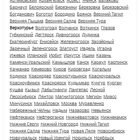
Артемовский
Архангельск
Асбест
Ачинск
Балаково
Барнаул
Белоярский
Березники
Березовка
Березовский
Богданович
Боготол
Бородино
Брянск
Верхний Тагил
Верхняя Пышма
Верхняя Салда
Верхняя Тура
Верхотурье
Волгоград
Волчанск
Воткинск
Глазов
Губкинский
Дегтярск
Дивногорск
Дудинка
Екатеринбург
Енисейск
Железногорск
Заозёрный
Заречный
Зеленогорск
Златоуст
Ивдель
Игарка
Ижевск
Иланский
Ирбит
Иркутск
Ишим
Казань
Каменск-Уральский
Камышлов
Канск
Караул
Карпинск
Качканар
Кемерово
Киров
Кировград
Когалым
Кодинск
Краснодар
Краснотурьинск
Красноуральск
Красноуфимск
Красноярск
Кудымкар
Кунгур
Курган
Кушва
Кызыл
Лабытнанги
Лангепас
Лесной
Лесосибирск
Лянтор
Магнитогорск
Мегион
Миасс
Минусинск
Михайловск
Москва
Муравленко
Набережные Челны
Надым
Назарово
Невьянск
Нефтекамск
Нефтеюганск
Нижневартовск
Нижнекамск
Нижние Серги
Нижний Новгород
Нижний Тагил
Нижняя Салда
Нижняя Тура
Новая Ляля
Новосибирск
Новоуральск
Новый Уренгой
Норильск
Ноябрьск