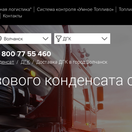
ная логистика"
Система контроля «Умное Топливо»
Топли
Контакты
Волчанск
ДГК
 800 77 55 460
денсат
/
ДГК
/ Доставка ДГК в город Волчанск
ового конденсата с