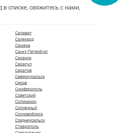
 в списке, свяжитесь с нами,
Салават
Салехард
Самара
Санкт-Петербург
Саранск
Сарапул
Саратов
Североуральск
Серов
Симферополь
Советский
Соликамск
Солнечный
Сосновоборск
Среднеуральск
Ставрополь
Стерлитамак