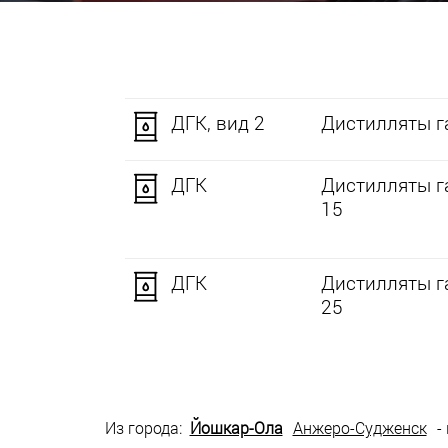
ДГК, вид 2
Дистилляты га
ДГК
Дистилляты г
15
ДГК
Дистилляты г
25
Из города:
Йошкар-Ола
Анжеро-Судженск
-