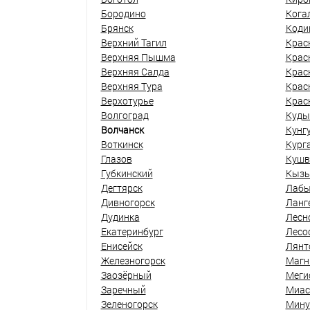
Бородино
Кога
Брянск
Коди
Верхний Тагил
Крас
Верхняя Пышма
Крас
Верхняя Салда
Крас
Верхняя Тура
Крас
Верхотурье
Крас
Волгоград
Куды
Волчанск
Кунг
Воткинск
Кург
Глазов
Кушв
Губкинский
Кыз
Дегтярск
Лабы
Дивногорск
Ланг
Дудинка
Лесн
Екатеринбург
Лесо
Енисейск
Лянт
Железногорск
Магн
Заозёрный
Меги
Заречный
Миас
Зеленогорск
Мину