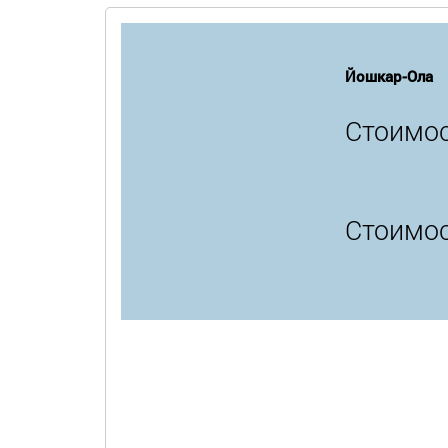
Йошкар-Ола
Стоимос
Стоимос