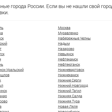
ые города России. Если вы не нашли свой город
вки.
ль
Москва
ка
Муравленко
ск
Набережные Челны
ский
Надым
т
Назарово
тск
Невьянск
м
Нефтекамск
нь
Нефтеюганск
нск-Уральский
Нижневартовск
ышлов
Нижнекамск
к
Нижние Серги
ул
Нижний Новгород
инск
Нижний Тагил
анар
Нижняя Салда
рово
Нижняя Тура
в
Новая Ляля
вград
Новосибирск