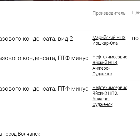
Цен
Производитель
по
зового конденсата, вид 2
Марийский НПЗ,
Йошкар-Ола
азового конденсата, ПТФ минус
Нефтехимсервис
Яйский НПЗ,
Анжеро-
Судженск
азового конденсата, ПТФ минус
Нефтехимсервис
Яйский НПЗ,
Анжеро-
Судженск
 в город Волчанск