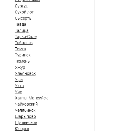
Сургут
Сухой лог
Сысерть
Тавда
Талица
Тарко-Сале
Тобольск
Томск
Туринск
Тюмень
Ужур
Ульяновск
Уфа
Ухта
Уяр
Ханты-Мансийск
Чайковский
Челябинск
Шарыпово
Шушенское
Югорск