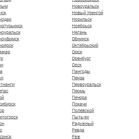
лым
Новоуральск
нск
Новый Уренгой
нодар
Норильск
нотурьинск
Ноябрьск
ноуральск
Нягань
ноуфимск
Обнинск
ноярск
Октябрьский
мкар
Омск
ур
Оренбург
ан
Орск
а
Пангоды
ыл
Пенза
тнанги
Первоуральск
епас
Пермь
ой
Печора
сибирск
Покачи
ор
Полевской
итогорск
Пыть-ях
он
Радужный
с
Ревда
синск
Реж