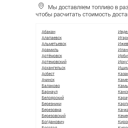
Мы доставляем топливо в разн
чтобы расчитать стоимость доста
Абакан
Ивде
Алапаевск
Игар
Альметьевск
Ижев
Арамиль
Илан
Артёмовск
Ирби
Артемовский
Ирку
Архангельск
Иши
Асбест
Каза
Ачинск
Каме
Балаково
Кам
Барнаул
Канс
Белоярский
Кара
Березники
Карп
Березовка
Качк
Березовский
Кеме
Богданович
Киро
Боготол
Киро