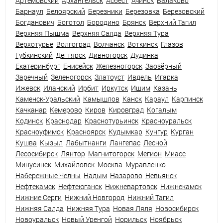
Артемовский
Архангельск
Асбест
Ачинск
Балаково
Барнаул
Белоярский
Березники
Березовка
Березовский
Богданович
Боготол
Бородино
Брянск
Верхний Тагил
Верхняя Пышма
Верхняя Салда
Верхняя Тура
Верхотурье
Волгоград
Волчанск
Воткинск
Глазов
Губкинский
Дегтярск
Дивногорск
Дудинка
Екатеринбург
Енисейск
Железногорск
Заозёрный
Заречный
Зеленогорск
Златоуст
Ивдель
Игарка
Ижевск
Иланский
Ирбит
Иркутск
Ишим
Казань
Каменск-Уральский
Камышлов
Канск
Караул
Карпинск
Качканар
Кемерово
Киров
Кировград
Когалым
Кодинск
Краснодар
Краснотурьинск
Красноуральск
Красноуфимск
Красноярск
Кудымкар
Кунгур
Курган
Кушва
Кызыл
Лабытнанги
Лангепас
Лесной
Лесосибирск
Лянтор
Магнитогорск
Мегион
Миасс
Минусинск
Михайловск
Москва
Муравленко
Набережные Челны
Надым
Назарово
Невьянск
Нефтекамск
Нефтеюганск
Нижневартовск
Нижнекамск
Нижние Серги
Нижний Новгород
Нижний Тагил
Нижняя Салда
Нижняя Тура
Новая Ляля
Новосибирск
Новоуральск
Новый Уренгой
Норильск
Ноябрьск