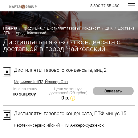
8 800 77 55 460
Главная
/
Продукция
/
Дистиллят газовый конденсат
/
ДГК
/ Доставка
ДГК в город Чайковский
Дистилляты газового конденсата с
доставкой в город Чайковский
Дистилляты газового конденсата, вид 2
Марийский НПЗ, Йошкар-Ола
Цена за тонну
Цена за тонну с
Заказать
доставкой (28 кубов)
по запросу
0 р.
Дистилляты газового конденсата, ПТФ минус 15
Нефтехимсервис Яйский НПЗ, Анжеро-Судженск