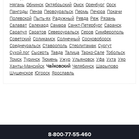
Нягань
Обнинск
Октябрьский
Омск
Оренбург
Орск
Пангоды
Пенза
Первоуральск
Пермь
Печора
Покачи
Полевской
Пыть-ях
Радужный
Ревда
Реж
Рязань
Салават
Салехард
Самара
Санкт-Петербург
Саранск
Сарапул
Саратов
Североуральск
Серов
Симферополь
Советский
Соликамск
Солнечный
Сосновоборск
Среднеуральск
Ставрополь
Стерлитамак
Сургут
Сухой лог
Сысерть
Тавда
Талица
Тарко-Сале
Тобольск
Томск
Туринск
Тюмень
Ужур
Ульяновск
Уфа
Ухта
Уяр
Ханты-Мансийск
Чайковский
Челябинск
Шарыпово
Шушенское
Югорск
Ярославль
8-800-77-55-460