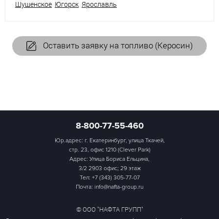
Шушенское
Югорск
Ярославль
Оставить заявку на топливо (Керосин)
8-800-77-55-460
Юр.адрес: г. Екатеринбург, улица Ткачей,
стр. 23, офис 1210 (Clever Park)
Адрес: Улица Бориса Ельцина,
3/2 2903 офис; 29 этаж
Тел:
+7 (343) 305-77-07
Почта: info@nafta-group.ru
© ООО "НАФТА ГРУПП"