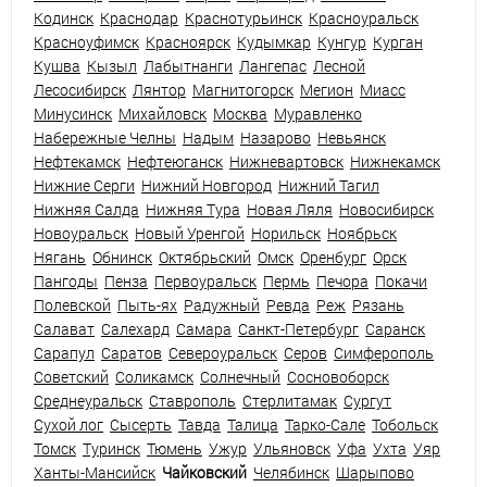
Кодинск
Краснодар
Краснотурьинск
Красноуральск
Красноуфимск
Красноярск
Кудымкар
Кунгур
Курган
Кушва
Кызыл
Лабытнанги
Лангепас
Лесной
Лесосибирск
Лянтор
Магнитогорск
Мегион
Миасс
Минусинск
Михайловск
Москва
Муравленко
Набережные Челны
Надым
Назарово
Невьянск
Нефтекамск
Нефтеюганск
Нижневартовск
Нижнекамск
Нижние Серги
Нижний Новгород
Нижний Тагил
Нижняя Салда
Нижняя Тура
Новая Ляля
Новосибирск
Новоуральск
Новый Уренгой
Норильск
Ноябрьск
Нягань
Обнинск
Октябрьский
Омск
Оренбург
Орск
Пангоды
Пенза
Первоуральск
Пермь
Печора
Покачи
Полевской
Пыть-ях
Радужный
Ревда
Реж
Рязань
Салават
Салехард
Самара
Санкт-Петербург
Саранск
Сарапул
Саратов
Североуральск
Серов
Симферополь
Советский
Соликамск
Солнечный
Сосновоборск
Среднеуральск
Ставрополь
Стерлитамак
Сургут
Сухой лог
Сысерть
Тавда
Талица
Тарко-Сале
Тобольск
Томск
Туринск
Тюмень
Ужур
Ульяновск
Уфа
Ухта
Уяр
Ханты-Мансийск
Чайковский
Челябинск
Шарыпово