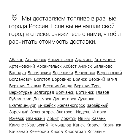
Мы доставляем топливо в разные
города России. Если вы не нашли свой
город в списке, свяжитесь с нами, чтобы
расчитать стоимость доставки.
Абакан
Алапаевск
Альметьевск
Арамиль
Артёмовск
Артемовский
Архангельск
Асбест
Ачинск
Балаково
Барнаул
Белоярский
Березники
Березовка
Березовский
Богданович
Боготол
Бородино
Брянск
Верхний Тагил
Верхняя Пышма
Верхняя Салда
Верхняя Тура
Верхотурье
Волгоград
Волчанск
Воткинск
Глазов
Губкинский
Дегтярск
Дивногорск
Дудинка
Екатеринбург
Енисейск
Железногорск
Заозёрный
Заречный
Зеленогорск
Златоуст
Ивдель
Игарка
Ижевск
Иланский
Ирбит
Иркутск
Ишим
Казань
Каменск-Уральский
Камышлов
Канск
Караул
Карпинск
Качканар
Кемерово
Киров
Кировград
Когалым