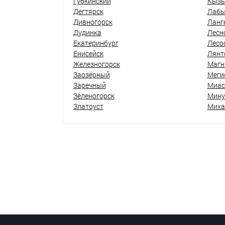
Губкинский
Кыз
Дегтярск
Лабы
Дивногорск
Ланг
Дудинка
Лесн
Екатеринбург
Лесо
Енисейск
Лянт
Железногорск
Магн
Заозёрный
Меги
Заречный
Миас
Зеленогорск
Мину
Златоуст
Миха