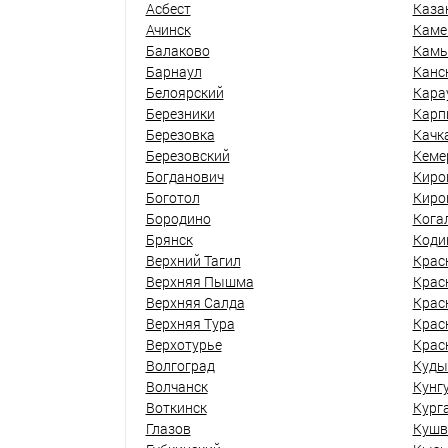
Асбест
Каза
Ачинск
Каме
Балаково
Кам
Барнаул
Канс
Белоярский
Кара
Березники
Карп
Березовка
Качк
Березовский
Кеме
Богданович
Киро
Боготол
Киро
Бородино
Кога
Брянск
Коди
Верхний Тагил
Крас
Верхняя Пышма
Крас
Верхняя Салда
Крас
Верхняя Тура
Крас
Верхотурье
Крас
Волгоград
Куды
Волчанск
Кунг
Воткинск
Кург
Глазов
Кушв