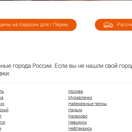
цены на Керосин для г.Пермь
Рассчи
ые города России. Если вы не нашли свой город
вки.
ль
Москва
ка
Муравленко
ск
Набережные Челны
ский
Надым
т
Назарово
тск
Невьянск
м
Нефтекамск