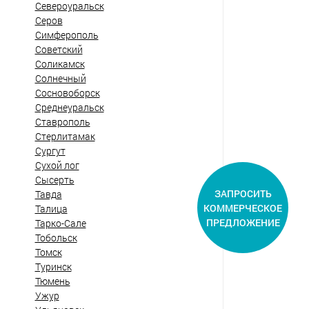
Североуральск
Серов
Симферополь
Советский
Соликамск
Солнечный
Сосновоборск
Среднеуральск
Ставрополь
Стерлитамак
Сургут
Сухой лог
Сысерть
ЗАПРОСИТЬ
Тавда
КОММЕРЧЕСКОЕ
Талица
ПРЕДЛОЖЕНИЕ
Тарко-Сале
Тобольск
Томск
Туринск
Тюмень
Ужур