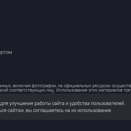
ортом
нных, включая фотографии, на официальных ресурсах осуществ
асий соответствующих лиц. Использование этих материалов тр
лько с разрешения правообладателя.
 для улучшения работы сайта и удобства пользователей.
льных данных
нальных данных
ся сайтом, вы соглашаетесь на их использование.