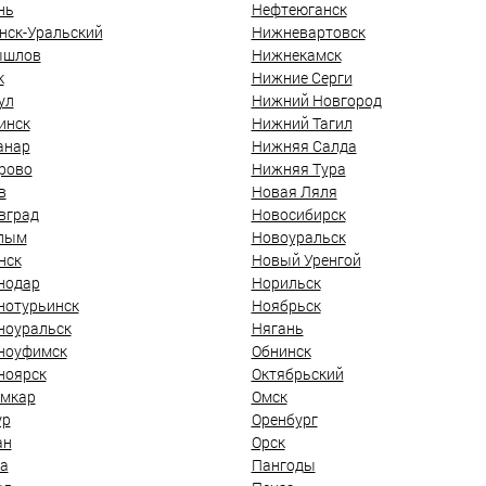
нь
Нефтеюганск
нск-Уральский
Нижневартовск
ышлов
Нижнекамск
к
Нижние Серги
ул
Нижний Новгород
инск
Нижний Тагил
анар
Нижняя Салда
рово
Нижняя Тура
в
Новая Ляля
вград
Новосибирск
лым
Новоуральск
нск
Новый Уренгой
нодар
Норильск
нотурьинск
Ноябрьск
ноуральск
Нягань
ноуфимск
Обнинск
ноярск
Октябрьский
мкар
Омск
ур
Оренбург
ан
Орск
а
Пангоды