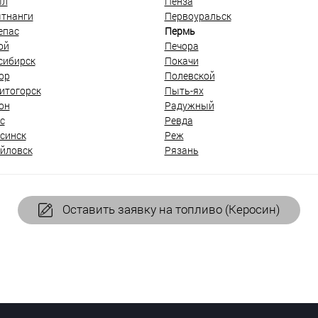
ыл
Пенза
тнанги
Первоуральск
епас
Пермь
ой
Печора
сибирск
Покачи
ор
Полевской
итогорск
Пыть-ях
он
Радужный
с
Ревда
синск
Реж
йловск
Рязань
Оставить заявку на топливо (Керосин)