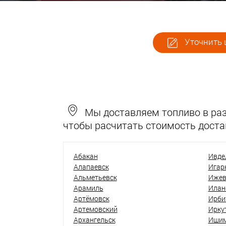
Уточнить 
Мы доставляем топливо в разн
чтобы расчитать стоимость доста
Абакан
Ивде
Алапаевск
Игар
Альметьевск
Ижев
Арамиль
Илан
Артёмовск
Ирби
Артемовский
Ирку
Архангельск
Иши