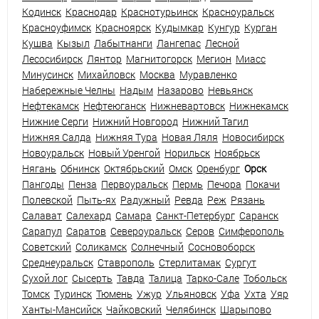
Кодинск
Краснодар
Краснотурьинск
Красноуральск
Красноуфимск
Красноярск
Кудымкар
Кунгур
Курган
Кушва
Кызыл
Лабытнанги
Лангепас
Лесной
Лесосибирск
Лянтор
Магнитогорск
Мегион
Миасс
Минусинск
Михайловск
Москва
Муравленко
Набережные Челны
Надым
Назарово
Невьянск
Нефтекамск
Нефтеюганск
Нижневартовск
Нижнекамск
Нижние Серги
Нижний Новгород
Нижний Тагил
Нижняя Салда
Нижняя Тура
Новая Ляля
Новосибирск
Новоуральск
Новый Уренгой
Норильск
Ноябрьск
Нягань
Обнинск
Октябрьский
Омск
Оренбург
Орск
Пангоды
Пенза
Первоуральск
Пермь
Печора
Покачи
Полевской
Пыть-ях
Радужный
Ревда
Реж
Рязань
Салават
Салехард
Самара
Санкт-Петербург
Саранск
Сарапул
Саратов
Североуральск
Серов
Симферополь
Советский
Соликамск
Солнечный
Сосновоборск
Среднеуральск
Ставрополь
Стерлитамак
Сургут
Сухой лог
Сысерть
Тавда
Талица
Тарко-Сале
Тобольск
Томск
Туринск
Тюмень
Ужур
Ульяновск
Уфа
Ухта
Уяр
Ханты-Мансийск
Чайковский
Челябинск
Шарыпово