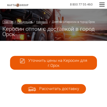
8 800 77 55 460
Главная
/
Продукция
/
Керосин
/ Доставка Керосин в город Орск
Керосин оптом с доставкой в город
Орск
Уточнить цены на Керосин для
г.Орск
Рассчитать доставку