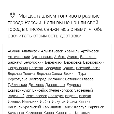
Мы доставляем топливо в разные
города России. Если вы не нашли свой
город в списке, свяжитесь с нами, чтобы
расчитать стоимость доставки.
Абакан
Алапаевск
Альметьевск
Арамиль
Артёмовск
Артемовский
Архангельск
Асбест
Ачинск
Балаково
Барнаул
Белоярский
Березники
Березовка
Березовский
Богданович
Боготол
Бородино
Брянск
Верхний Тагил
Верхняя Пышма
Верхняя Салда
Верхняя Тура
Верхотурье
Волгоград
Волчанск
Воткинск
Глазов
Губкинский
Дегтярск
Дивногорск
Дудинка
Екатеринбург
Енисейск
Железногорск
Заозёрный
Заречный
Зеленогорск
Златоуст
Ивдель
Игарка
Ижевск
Иланский
Ирбит
Иркутск
Ишим
Казань
Каменск-Уральский
Камышлов
Канск
Караул
Карпинск
Качканар
Кемерово
Киров
Кировград
Когалым