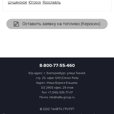
Шушенское
Югорск
Ярославль
Оставить заявку на топливо (Керосин)
8-800-77-55-460
Юр.адрес: г. Екатеринбург, улица Ткачей,
стр. 23, офис 1210 (Clever Park)
Адрес: Улица Бориса Ельцина,
3/2 2903 офис; 29 этаж
Тел:
+7 (343) 305-77-07
Почта: info@nafta-group.ru
© ООО "НАФТА ГРУПП"