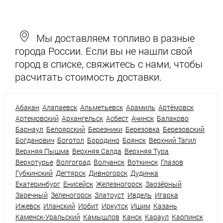
Мы доставляем топливо в разные
города России. Если вы не нашли свой
город в списке, свяжитесь с нами, чтобы
расчитать стоимость доставки.
Абакан
Алапаевск
Альметьевск
Арамиль
Артёмовск
Артемовский
Архангельск
Асбест
Ачинск
Балаково
Барнаул
Белоярский
Березники
Березовка
Березовский
Богданович
Боготол
Бородино
Брянск
Верхний Тагил
Верхняя Пышма
Верхняя Салда
Верхняя Тура
Верхотурье
Волгоград
Волчанск
Воткинск
Глазов
Губкинский
Дегтярск
Дивногорск
Дудинка
Екатеринбург
Енисейск
Железногорск
Заозёрный
Заречный
Зеленогорск
Златоуст
Ивдель
Игарка
Ижевск
Иланский
Ирбит
Иркутск
Ишим
Казань
Каменск-Уральский
Камышлов
Канск
Караул
Карпинск