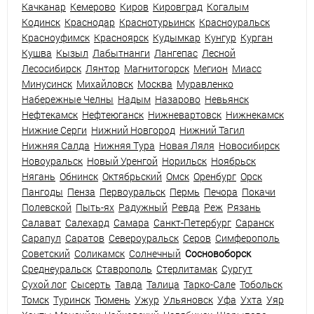
Качканар
Кемерово
Киров
Кировград
Когалым
Кодинск
Краснодар
Краснотурьинск
Красноуральск
Красноуфимск
Красноярск
Кудымкар
Кунгур
Курган
Кушва
Кызыл
Лабытнанги
Лангепас
Лесной
Лесосибирск
Лянтор
Магнитогорск
Мегион
Миасс
Минусинск
Михайловск
Москва
Муравленко
Набережные Челны
Надым
Назарово
Невьянск
Нефтекамск
Нефтеюганск
Нижневартовск
Нижнекамск
Нижние Серги
Нижний Новгород
Нижний Тагил
Нижняя Салда
Нижняя Тура
Новая Ляля
Новосибирск
Новоуральск
Новый Уренгой
Норильск
Ноябрьск
Нягань
Обнинск
Октябрьский
Омск
Оренбург
Орск
Пангоды
Пенза
Первоуральск
Пермь
Печора
Покачи
Полевской
Пыть-ях
Радужный
Ревда
Реж
Рязань
Салават
Салехард
Самара
Санкт-Петербург
Саранск
Сарапул
Саратов
Североуральск
Серов
Симферополь
Советский
Соликамск
Солнечный
Сосновоборск
Среднеуральск
Ставрополь
Стерлитамак
Сургут
Сухой лог
Сысерть
Тавда
Талица
Тарко-Сале
Тобольск
Томск
Туринск
Тюмень
Ужур
Ульяновск
Уфа
Ухта
Уяр