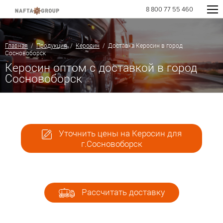
8 800 77 55 460
Главная
/
Продукция
/
Керосин
/ Доставка Керосин в город
Сосновоборск
Керосин оптом с доставкой в город
Сосновоборск
Уточнить цены на Керосин для
г.Сосновоборск
Рассчитать доставку