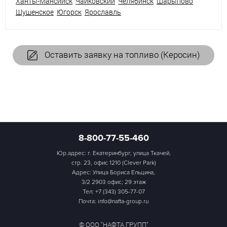
Ханты-Мансийск
Чайковский
Челябинск
Шарыпово
Шушенское
Югорск
Ярославль
Оставить заявку на топливо (Керосин)
8-800-77-55-460
Юр.адрес: г. Екатеринбург, улица Ткачей,
стр. 23, офис 1210 (Clever Park)
Адрес: Улица Бориса Ельцина,
3/2 2903 офис; 29 этаж
Тел:
+7 (343) 305-77-07
Почта: info@nafta-group.ru
© ООО "НАФТА ГРУПП"