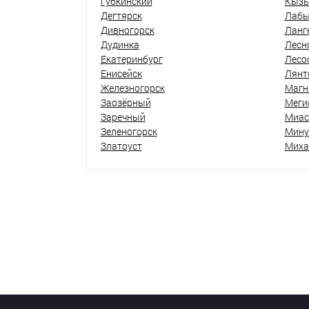
Губкинский
Кыз
Дегтярск
Лабы
Дивногорск
Ланг
Дудинка
Лесн
Екатеринбург
Лесо
Енисейск
Лянт
Железногорск
Магн
Заозёрный
Меги
Заречный
Миас
Зеленогорск
Мину
Златоуст
Миха