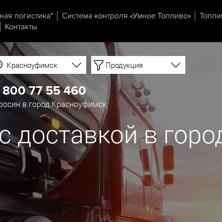
ная логистика"
Система контроля «Умное Топливо»
Топли
Контакты
Красноуфимск
Продукция
 800 77 55 460
росин в город Красноуфимск
с доставкой в горо