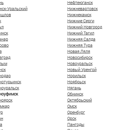
нь
Нефтеюганск
нск-Уральский
Нижневартовск
ышлов
Нижнекамск
к
Нижние Серги
ул
Нижний Новгород
инск
Нижний Тагил
анар
Нижняя Салда
рово
Нижняя Тура
в
Новая Ляля
вград
Новосибирск
лым
Новоуральск
нск
Новый Уренгой
нодар
Норильск
нотурьинск
Ноябрьск
ноуральск
Нягань
ноуфимск
Обнинск
ноярск
Октябрьский
мкар
Омск
ур
Оренбург
ан
Орск
а
Пангоды