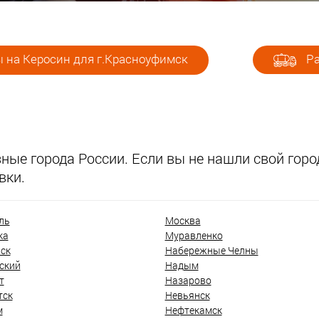
 на Керосин для г.Красноуфимск
Ра
ые города России. Если вы не нашли свой город
вки.
ль
Москва
ка
Муравленко
ск
Набережные Челны
ский
Надым
т
Назарово
тск
Невьянск
м
Нефтекамск