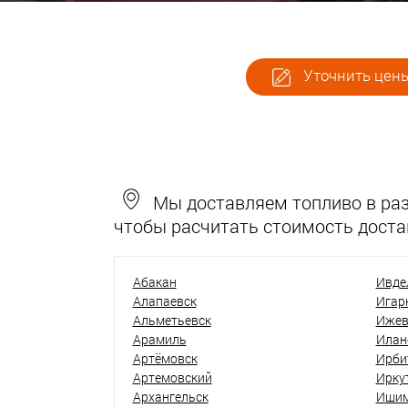
Уточнить цены
Мы доставляем топливо в разн
чтобы расчитать стоимость доста
Абакан
Ивде
Алапаевск
Игар
Альметьевск
Ижев
Арамиль
Илан
Артёмовск
Ирби
Артемовский
Ирку
Архангельск
Иши