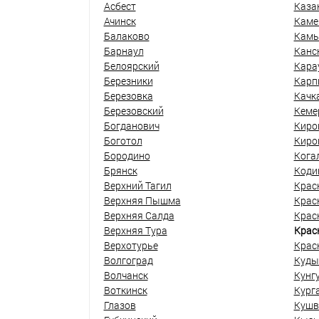
Асбест
Каза
Ачинск
Каме
Балаково
Кам
Барнаул
Канс
Белоярский
Кара
Березники
Карп
Березовка
Качк
Березовский
Кеме
Богданович
Киро
Боготол
Киро
Бородино
Кога
Брянск
Коди
Верхний Тагил
Крас
Верхняя Пышма
Крас
Верхняя Салда
Крас
Верхняя Тура
Крас
Верхотурье
Крас
Волгоград
Куды
Волчанск
Кунг
Воткинск
Кург
Глазов
Кушв