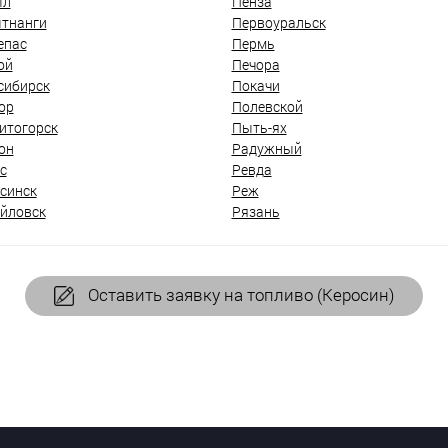
ыл
Пенза
тнанги
Первоуральск
епас
Пермь
ой
Печора
сибирск
Покачи
ор
Полевской
итогорск
Пыть-ях
он
Радужный
с
Ревда
синск
Реж
йловск
Рязань
Оставить заявку на топливо (Керосин)