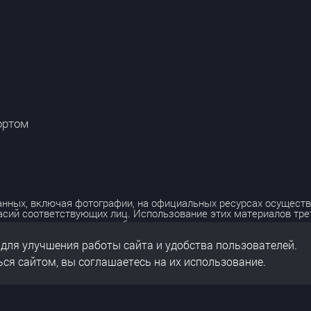
ортом
нных, включая фотографии, на официальных ресурсах осуществ
асий соответствующих лиц. Использование этих материалов тр
лько с разрешения правообладателя.
 для улучшения работы сайта и удобства пользователей.
льных данных
нальных данных
ся сайтом, вы соглашаетесь на их использование.