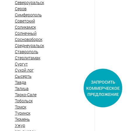
Североуральск
Серов
Симферополь
Советский
Соликамск
Солнечный
Сосновоборск
Среднеуральск
Ставрополь
Стерлитамак
Сургут
Сухой лог
Сысерть
ЗАПРОСИТЬ
Тавда
КОММЕРЧЕСКОЕ
Талица
ПРЕДЛОЖЕНИЕ
Тарко-Сале
Тобольск
Томск
Туринск
Тюмень
Ужур