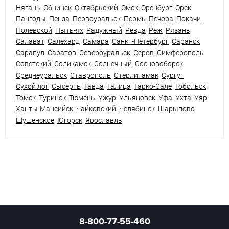
Нягань
Обнинск
Октябрьский
Омск
Оренбург
Орск
Пангоды
Пенза
Первоуральск
Пермь
Печора
Покачи
Полевской
Пыть-ях
Радужный
Ревда
Реж
Рязань
Салават
Салехард
Самара
Санкт-Петербург
Саранск
Сарапул
Саратов
Североуральск
Серов
Симферополь
Советский
Соликамск
Солнечный
Сосновоборск
Среднеуральск
Ставрополь
Стерлитамак
Сургут
Сухой лог
Сысерть
Тавда
Талица
Тарко-Сале
Тобольск
Томск
Туринск
Тюмень
Ужур
Ульяновск
Уфа
Ухта
Уяр
Ханты-Мансийск
Чайковский
Челябинск
Шарыпово
Шушенское
Югорск
Ярославль
8-800-77-55-460