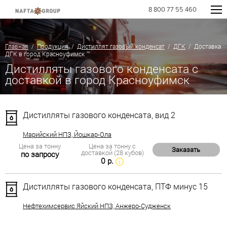
8 800 77 55 460
Главная
/
Продукция
/
Дистиллят газовый конденсат
/
ДГК
/ Доставка
ДГК в город Красноуфимск
Дистилляты газового конденсата с
доставкой в город Красноуфимск
Дистилляты газового конденсата, вид 2
Марийский НПЗ, Йошкар-Ола
Цена за тонну
Цена за тонну с
Заказать
доставкой (28 кубов)
по запросу
0 р.
Дистилляты газового конденсата, ПТФ минус 15
Нефтехимсервис Яйский НПЗ, Анжеро-Судженск