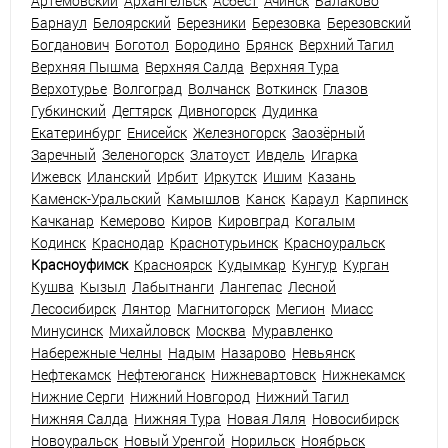
Артемовский
Архангельск
Асбест
Ачинск
Балаково
Барнаул
Белоярский
Березники
Березовка
Березовский
Богданович
Боготол
Бородино
Брянск
Верхний Тагил
Верхняя Пышма
Верхняя Салда
Верхняя Тура
Верхотурье
Волгоград
Волчанск
Воткинск
Глазов
Губкинский
Дегтярск
Дивногорск
Дудинка
Екатеринбург
Енисейск
Железногорск
Заозёрный
Заречный
Зеленогорск
Златоуст
Ивдель
Игарка
Ижевск
Иланский
Ирбит
Иркутск
Ишим
Казань
Каменск-Уральский
Камышлов
Канск
Караул
Карпинск
Качканар
Кемерово
Киров
Кировград
Когалым
Кодинск
Краснодар
Краснотурьинск
Красноуральск
Красноуфимск
Красноярск
Кудымкар
Кунгур
Курган
Кушва
Кызыл
Лабытнанги
Лангепас
Лесной
Лесосибирск
Лянтор
Магнитогорск
Мегион
Миасс
Минусинск
Михайловск
Москва
Муравленко
Набережные Челны
Надым
Назарово
Невьянск
Нефтекамск
Нефтеюганск
Нижневартовск
Нижнекамск
Нижние Серги
Нижний Новгород
Нижний Тагил
Нижняя Салда
Нижняя Тура
Новая Ляля
Новосибирск
Новоуральск
Новый Уренгой
Норильск
Ноябрьск