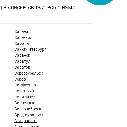
 в списке, свяжитесь с нами,
Салават
Салехард
Самара
Санкт-Петербург
Саранск
Сарапул
Саратов
Североуральск
Серов
Симферополь
Советский
Соликамск
Солнечный
Сосновоборск
Среднеуральск
Ставрополь
Стерлитамак