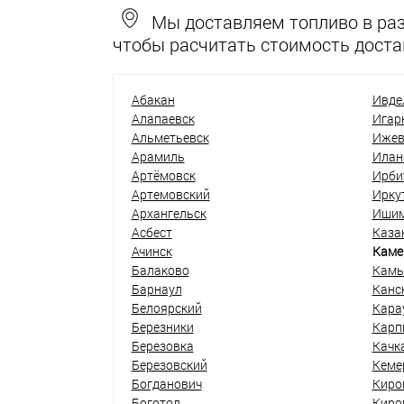
Мы доставляем топливо в разн
чтобы расчитать стоимость доста
Абакан
Ивде
Алапаевск
Игар
Альметьевск
Ижев
Арамиль
Илан
Артёмовск
Ирби
Артемовский
Ирку
Архангельск
Иши
Асбест
Каза
Ачинск
Каме
Балаково
Кам
Барнаул
Канс
Белоярский
Кара
Березники
Карп
Березовка
Качк
Березовский
Кеме
Богданович
Киро
Боготол
Киро