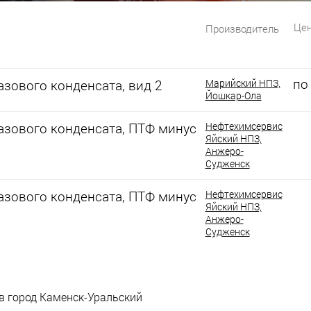
Цен
Производитель
по
зового конденсата, вид 2
Марийский НПЗ,
Йошкар-Ола
азового конденсата, ПТФ минус
Нефтехимсервис
Яйский НПЗ,
Анжеро-
Судженск
азового конденсата, ПТФ минус
Нефтехимсервис
Яйский НПЗ,
Анжеро-
Судженск
 в город Каменск-Уральский