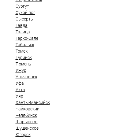
Сургут
Сухой лог
Сысерть
Тавда
Талица
Тарко-Сале
Тобольск
Томск
Туринск
Тюмень
Ужур
Ульяновск
Уфа
Ухта
Уяр
Ханты-Мансийск
Чайковский
Челябинск
Шарыпово
Шушенское
Югорск