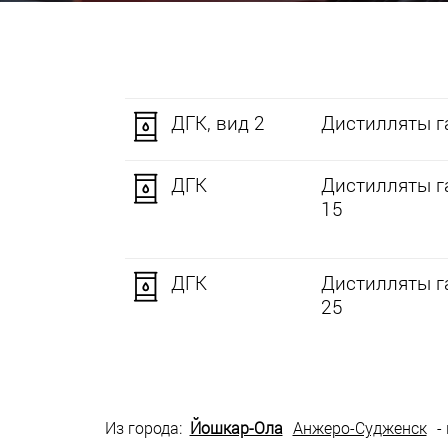
ДГК, вид 2
Дистилляты га
ДГК
Дистилляты г
15
ДГК
Дистилляты г
25
Из города:
Йошкар-Ола
Анжеро-Судженск
-