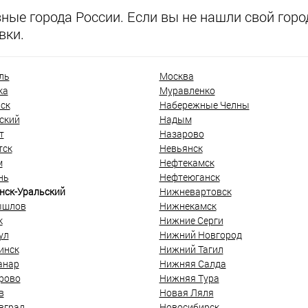
ые города России. Если вы не нашли свой город
вки.
ль
Москва
ка
Муравленко
ск
Набережные Челны
ский
Надым
т
Назарово
тск
Невьянск
м
Нефтекамск
нь
Нефтеюганск
нск-Уральский
Нижневартовск
ышлов
Нижнекамск
к
Нижние Серги
ул
Нижний Новгород
инск
Нижний Тагил
анар
Нижняя Салда
рово
Нижняя Тура
в
Новая Ляля
вград
Новосибирск