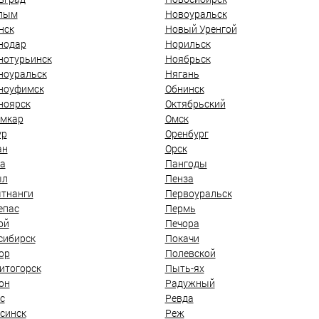
лым
Новоуральск
нск
Новый Уренгой
нодар
Норильск
нотурьинск
Ноябрьск
ноуральск
Нягань
ноуфимск
Обнинск
ноярск
Октябрьский
мкар
Омск
ур
Оренбург
ан
Орск
а
Пангоды
ыл
Пенза
тнанги
Первоуральск
епас
Пермь
ой
Печора
сибирск
Покачи
ор
Полевской
итогорск
Пыть-ях
он
Радужный
с
Ревда
синск
Реж