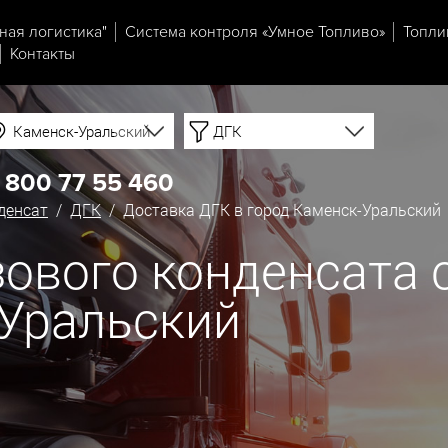
ная логистика"
Система контроля «Умное Топливо»
Топли
Контакты
Каменск-Уральский
ДГК
 800 77 55 460
денсат
/
ДГК
/ Доставка ДГК в город Каменск-Уральский
ового конденсата с
-Уральский