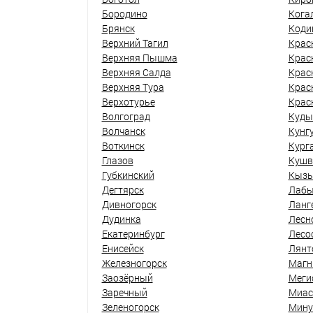
Бородино
Кога
Брянск
Коди
Верхний Тагил
Крас
Верхняя Пышма
Крас
Верхняя Салда
Крас
Верхняя Тура
Крас
Верхотурье
Крас
Волгоград
Куды
Волчанск
Кунг
Воткинск
Кург
Глазов
Кушв
Губкинский
Кыз
Дегтярск
Лабы
Дивногорск
Ланг
Дудинка
Лесн
Екатеринбург
Лесо
Енисейск
Лянт
Железногорск
Магн
Заозёрный
Меги
Заречный
Миас
Зеленогорск
Мину