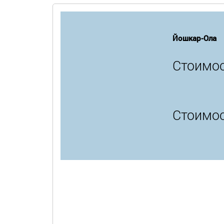
Йошкар-Ола
Стоимос
Стоимос