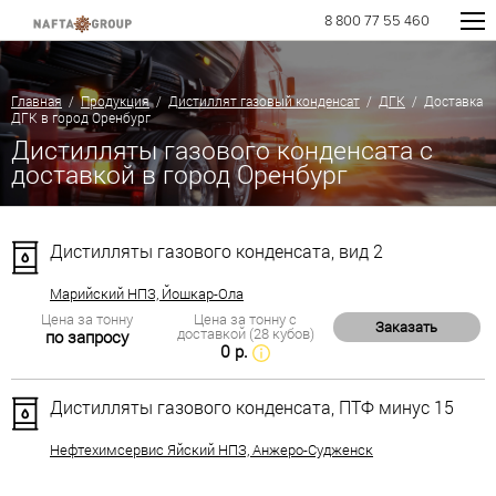
8 800 77 55 460
Главная
/
Продукция
/
Дистиллят газовый конденсат
/
ДГК
/ Доставка
ДГК в город Оренбург
Дистилляты газового конденсата с
доставкой в город Оренбург
Дистилляты газового конденсата, вид 2
Марийский НПЗ, Йошкар-Ола
Цена за тонну
Цена за тонну с
Заказать
доставкой (28 кубов)
по запросу
0 р.
Дистилляты газового конденсата, ПТФ минус 15
Нефтехимсервис Яйский НПЗ, Анжеро-Судженск