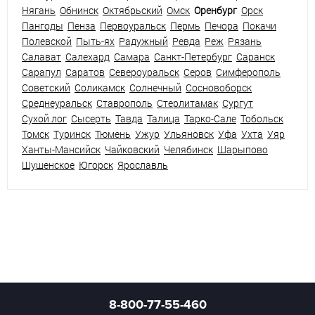
Нягань
Обнинск
Октябрьский
Омск
Оренбург
Орск
Пангоды
Пенза
Первоуральск
Пермь
Печора
Покачи
Полевской
Пыть-ях
Радужный
Ревда
Реж
Рязань
Салават
Салехард
Самара
Санкт-Петербург
Саранск
Сарапул
Саратов
Североуральск
Серов
Симферополь
Советский
Соликамск
Солнечный
Сосновоборск
Среднеуральск
Ставрополь
Стерлитамак
Сургут
Сухой лог
Сысерть
Тавда
Талица
Тарко-Сале
Тобольск
Томск
Туринск
Тюмень
Ужур
Ульяновск
Уфа
Ухта
Уяр
Ханты-Мансийск
Чайковский
Челябинск
Шарыпово
Шушенское
Югорск
Ярославль
8-800-77-55-460