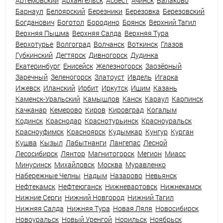
Артемовский
Архангельск
Асбест
Ачинск
Балаково
Барнаул
Белоярский
Березники
Березовка
Березовский
Богданович
Боготол
Бородино
Брянск
Верхний Тагил
Верхняя Пышма
Верхняя Салда
Верхняя Тура
Верхотурье
Волгоград
Волчанск
Воткинск
Глазов
Губкинский
Дегтярск
Дивногорск
Дудинка
Екатеринбург
Енисейск
Железногорск
Заозёрный
Заречный
Зеленогорск
Златоуст
Ивдель
Игарка
Ижевск
Иланский
Ирбит
Иркутск
Ишим
Казань
Каменск-Уральский
Камышлов
Канск
Караул
Карпинск
Качканар
Кемерово
Киров
Кировград
Когалым
Кодинск
Краснодар
Краснотурьинск
Красноуральск
Красноуфимск
Красноярск
Кудымкар
Кунгур
Курган
Кушва
Кызыл
Лабытнанги
Лангепас
Лесной
Лесосибирск
Лянтор
Магнитогорск
Мегион
Миасс
Минусинск
Михайловск
Москва
Муравленко
Набережные Челны
Надым
Назарово
Невьянск
Нефтекамск
Нефтеюганск
Нижневартовск
Нижнекамск
Нижние Серги
Нижний Новгород
Нижний Тагил
Нижняя Салда
Нижняя Тура
Новая Ляля
Новосибирск
Новоуральск
Новый Уренгой
Норильск
Ноябрьск