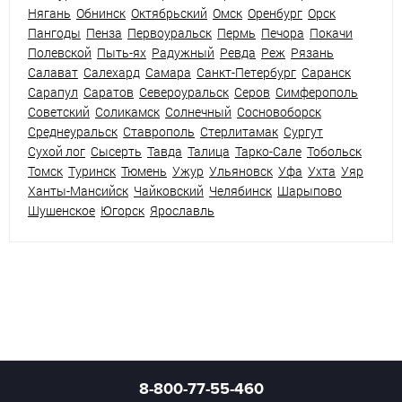
Нягань
Обнинск
Октябрьский
Омск
Оренбург
Орск
Пангоды
Пенза
Первоуральск
Пермь
Печора
Покачи
Полевской
Пыть-ях
Радужный
Ревда
Реж
Рязань
Салават
Салехард
Самара
Санкт-Петербург
Саранск
Сарапул
Саратов
Североуральск
Серов
Симферополь
Советский
Соликамск
Солнечный
Сосновоборск
Среднеуральск
Ставрополь
Стерлитамак
Сургут
Сухой лог
Сысерть
Тавда
Талица
Тарко-Сале
Тобольск
Томск
Туринск
Тюмень
Ужур
Ульяновск
Уфа
Ухта
Уяр
Ханты-Мансийск
Чайковский
Челябинск
Шарыпово
Шушенское
Югорск
Ярославль
8-800-77-55-460