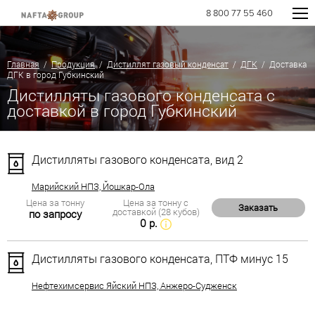
8 800 77 55 460
Главная
/
Продукция
/
Дистиллят газовый конденсат
/
ДГК
/ Доставка
ДГК в город Губкинский
Дистилляты газового конденсата с
доставкой в город Губкинский
Дистилляты газового конденсата, вид 2
Марийский НПЗ, Йошкар-Ола
Цена за тонну
Цена за тонну с
Заказать
доставкой (28 кубов)
по запросу
0 р.
Дистилляты газового конденсата, ПТФ минус 15
Нефтехимсервис Яйский НПЗ, Анжеро-Судженск