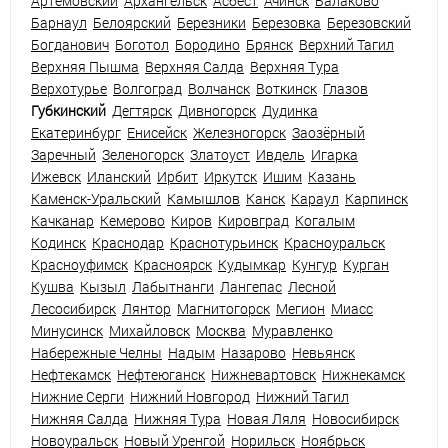
Артемовский
Архангельск
Асбест
Ачинск
Балаково
Барнаул
Белоярский
Березники
Березовка
Березовский
Богданович
Боготол
Бородино
Брянск
Верхний Тагил
Верхняя Пышма
Верхняя Салда
Верхняя Тура
Верхотурье
Волгоград
Волчанск
Воткинск
Глазов
Губкинский
Дегтярск
Дивногорск
Дудинка
Екатеринбург
Енисейск
Железногорск
Заозёрный
Заречный
Зеленогорск
Златоуст
Ивдель
Игарка
Ижевск
Иланский
Ирбит
Иркутск
Ишим
Казань
Каменск-Уральский
Камышлов
Канск
Караул
Карпинск
Качканар
Кемерово
Киров
Кировград
Когалым
Кодинск
Краснодар
Краснотурьинск
Красноуральск
Красноуфимск
Красноярск
Кудымкар
Кунгур
Курган
Кушва
Кызыл
Лабытнанги
Лангепас
Лесной
Лесосибирск
Лянтор
Магнитогорск
Мегион
Миасс
Минусинск
Михайловск
Москва
Муравленко
Набережные Челны
Надым
Назарово
Невьянск
Нефтекамск
Нефтеюганск
Нижневартовск
Нижнекамск
Нижние Серги
Нижний Новгород
Нижний Тагил
Нижняя Салда
Нижняя Тура
Новая Ляля
Новосибирск
Новоуральск
Новый Уренгой
Норильск
Ноябрьск