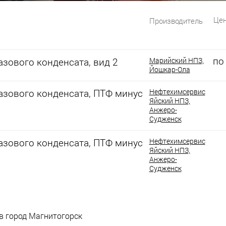
Цен
Производитель
по
зового конденсата, вид 2
Марийский НПЗ,
Йошкар-Ола
азового конденсата, ПТФ минус
Нефтехимсервис
Яйский НПЗ,
Анжеро-
Судженск
азового конденсата, ПТФ минус
Нефтехимсервис
Яйский НПЗ,
Анжеро-
Судженск
 в город Магнитогорск