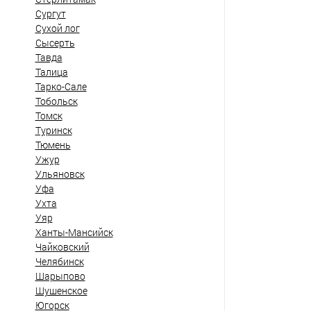
Сургут
Сухой лог
Сысерть
Тавда
Талица
Тарко-Сале
Тобольск
Томск
Туринск
Тюмень
Ужур
Ульяновск
Уфа
Ухта
Уяр
Ханты-Мансийск
Чайковский
Челябинск
Шарыпово
Шушенское
Югорск