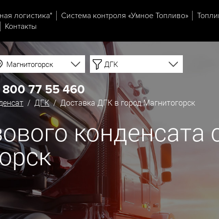
ная логистика"
Система контроля «Умное Топливо»
Топли
Контакты
Магнитогорск
ДГК
 800 77 55 460
денсат
/
ДГК
/ Доставка ДГК в город Магнитогорск
ового конденсата с
горск