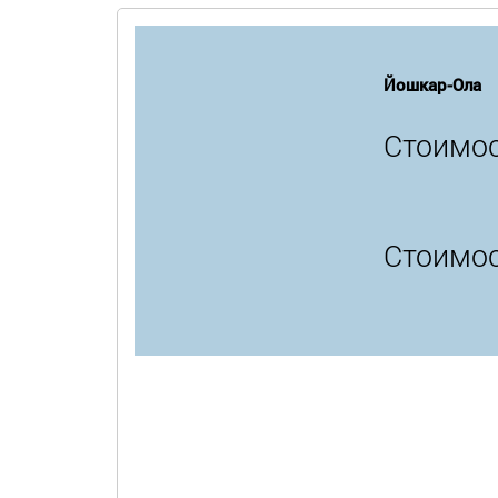
Йошкар-Ола
Стоимос
Стоимос