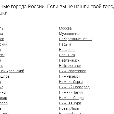
ые города России. Если вы не нашли свой город
вки.
ль
Москва
ка
Муравленко
ск
Набережные Челны
ский
Надым
т
Назарово
тск
Невьянск
м
Нефтекамск
нь
Нефтеюганск
нск-Уральский
Нижневартовск
ышлов
Нижнекамск
к
Нижние Серги
ул
Нижний Новгород
инск
Нижний Тагил
анар
Нижняя Салда
рово
Нижняя Тура
в
Новая Ляля
вград
Новосибирск