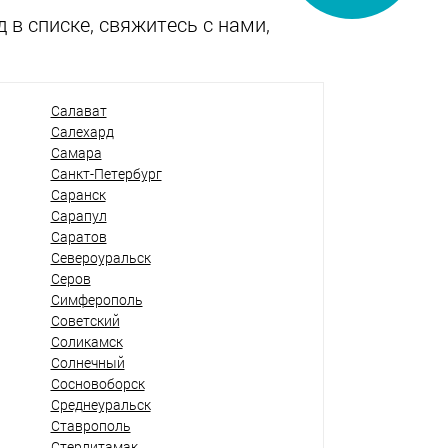
 в списке, свяжитесь с нами,
Салават
Салехард
Самара
Санкт-Петербург
Саранск
Сарапул
Саратов
Североуральск
Серов
Симферополь
Советский
Соликамск
Солнечный
Сосновоборск
Среднеуральск
Ставрополь
Стерлитамак