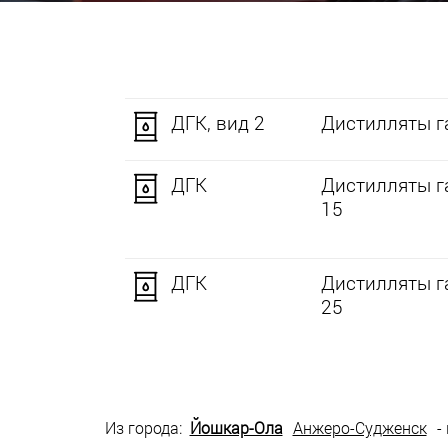
ДГК, вид 2
Дистилляты га
ДГК
Дистилляты г
15
ДГК
Дистилляты г
25
Из города:
Йошкар-Ола
Анжеро-Судженск
-