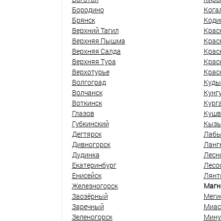
Бородино
Кога
Брянск
Коди
Верхний Тагил
Крас
Верхняя Пышма
Крас
Верхняя Салда
Крас
Верхняя Тура
Крас
Верхотурье
Крас
Волгоград
Куды
Волчанск
Кунг
Воткинск
Кург
Глазов
Кушв
Губкинский
Кыз
Дегтярск
Лабы
Дивногорск
Ланг
Дудинка
Лесн
Екатеринбург
Лесо
Енисейск
Лянт
Железногорск
Магн
Заозёрный
Меги
Заречный
Миас
Зеленогорск
Мину