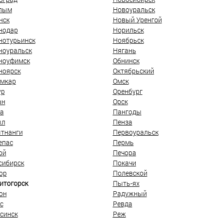
лым
Новоуральск
нск
Новый Уренгой
нодар
Норильск
нотурьинск
Ноябрьск
ноуральск
Нягань
ноуфимск
Обнинск
ноярск
Октябрьский
мкар
Омск
ур
Оренбург
ан
Орск
а
Пангоды
ыл
Пенза
тнанги
Первоуральск
епас
Пермь
ой
Печора
сибирск
Покачи
ор
Полевской
итогорск
Пыть-ях
он
Радужный
с
Ревда
синск
Реж