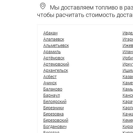
Мы доставляем топливо в разн
чтобы расчитать стоимость доста
Абакан
Ивде
Алапаевск
Игар
Альметьевск
Ижев
Арамиль
Илан
Артёмовск
Ирби
Артемовский
Ирку
Архангельск
Иши
Асбест
Каза
Ачинск
Каме
Балаково
Кам
Барнаул
Канс
Белоярский
Кара
Березники
Карп
Березовка
Качк
Березовский
Кеме
Богданович
Киро
Боготол
Киро