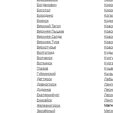
Богданович
Киро
Боготол
Киро
Бородино
Кога
Брянск
Коди
Верхний Тагил
Крас
Верхняя Пышма
Крас
Верхняя Салда
Крас
Верхняя Тура
Крас
Верхотурье
Крас
Волгоград
Куды
Волчанск
Кунг
Воткинск
Кург
Глазов
Кушв
Губкинский
Кыз
Дегтярск
Лабы
Дивногорск
Ланг
Дудинка
Лесн
Екатеринбург
Лесо
Енисейск
Лянт
Железногорск
Магн
Заозёрный
Меги