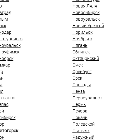
в
Новая Ляля
вград
Новосибирск
лым
Новоуральск
нск
Новый Уренгой
нодар
Норильск
нотурьинск
Ноябрьск
ноуральск
Нягань
ноуфимск
Обнинск
ноярск
Октябрьский
мкар
Омск
ур
Оренбург
ан
Орск
а
Пангоды
ыл
Пенза
тнанги
Первоуральск
епас
Пермь
ой
Печора
сибирск
Покачи
ор
Полевской
итогорск
Пыть-ях
он
Радужный