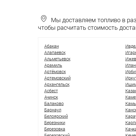
Мы доставляем топливо в разн
чтобы расчитать стоимость доста
Абакан
Ивде
Алапаевск
Игар
Альметьевск
Ижев
Арамиль
Илан
Артёмовск
Ирби
Артемовский
Ирку
Архангельск
Иши
Асбест
Каза
Ачинск
Каме
Балаково
Кам
Барнаул
Канс
Белоярский
Кара
Березники
Карп
Березовка
Качк
Березовский
Кеме