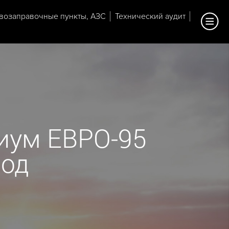
возаправочные пункты, АЗС
Технический аудит
иум ЕВРО-95
род