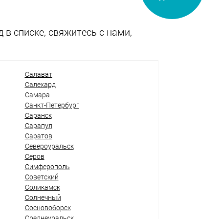
 в списке, свяжитесь с нами,
Салават
Салехард
Самара
Санкт-Петербург
Саранск
Сарапул
Саратов
Североуральск
Серов
Симферополь
Советский
Соликамск
Солнечный
Сосновоборск
Среднеуральск