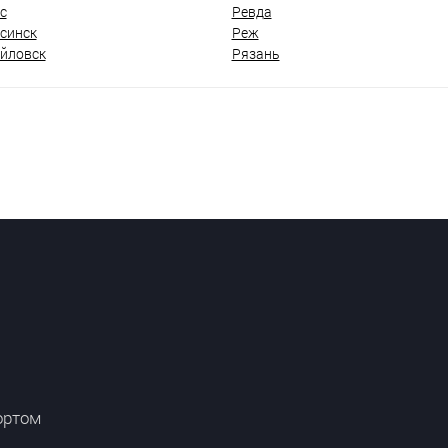
с
Ревда
синск
Реж
йловск
Рязань
ортом