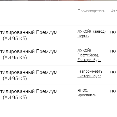
Цен
Производитель
по
этилированный Премиум
ЛУКОЙЛ (завод),
Пермь
I (АИ-95-К5)
по
этилированный Премиум
ЛУКОЙЛ
(нефтебаза),
I (АИ-95-К5)
Екатеринбург
по
этилированный Премиум
Газпромнефть,
Екатеринбург
I (АИ-95-К5)
по
этилированный Премиум
ЯНОС,
Ярославль
I (АИ-95-К5)