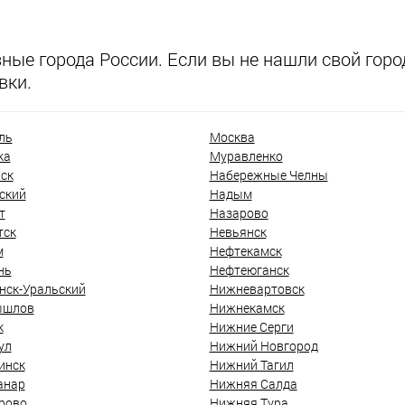
ые города России. Если вы не нашли свой город
вки.
ль
Москва
ка
Муравленко
ск
Набережные Челны
ский
Надым
т
Назарово
тск
Невьянск
м
Нефтекамск
нь
Нефтеюганск
нск-Уральский
Нижневартовск
ышлов
Нижнекамск
к
Нижние Серги
ул
Нижний Новгород
инск
Нижний Тагил
анар
Нижняя Салда
рово
Нижняя Тура