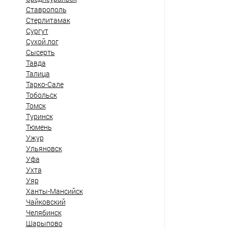
Ставрополь
Стерлитамак
Сургут
Сухой лог
Сысерть
Тавда
Талица
Тарко-Сале
Тобольск
Томск
Туринск
Тюмень
Ужур
Ульяновск
Уфа
Ухта
Уяр
Ханты-Мансийск
Чайковский
Челябинск
Шарыпово