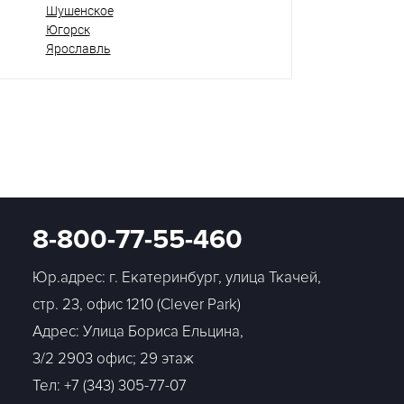
Шушенское
Югорск
Ярославль
8-800-77-55-460
Юр.адрес: г. Екатеринбург, улица Ткачей,
стр. 23, офис 1210 (Clever Park)
Адрес: Улица Бориса Ельцина,
3/2 2903 офис; 29 этаж
Тел:
+7 (343) 305-77-07