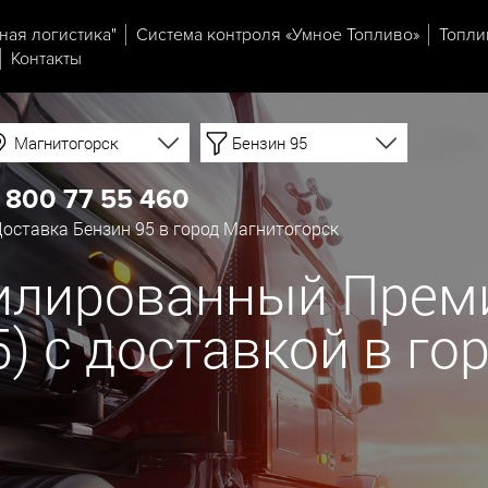
ная логистика"
Система контроля «Умное Топливо»
Топли
Контакты
Магнитогорск
Бензин 95
 800 77 55 460
оставка Бензин 95 в город Магнитогорск
тилированный Прем
К5) с доставкой в го